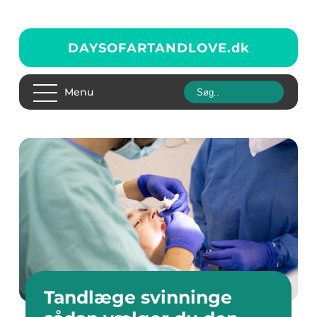
DAYSOFARTANDLOVE.
dk
Menu
Tandlæge svinninge