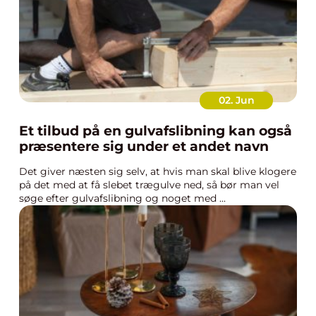
02. Jun
Et tilbud på en gulvafslibning kan også
præsentere sig under et andet navn
Det giver næsten sig selv, at hvis man skal blive klogere
på det med at få slebet trægulve ned, så bør man vel
søge efter gulvafslibning og noget med ...