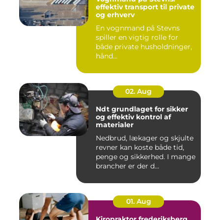
effektiv transport til private
og erhverv
En vognmand på Stevns
spiller en vigtig rolle for
både private husholdninger,
hånd...
02. Aug
Ndt grundlaget for sikker
og effektiv kontrol af
materialer
Nedbrud, lækager og skjulte
revner kan koste både tid,
penge og sikkerhed. I mange
brancher er der d...
01. Aug
Kiropraktor frederiksberg