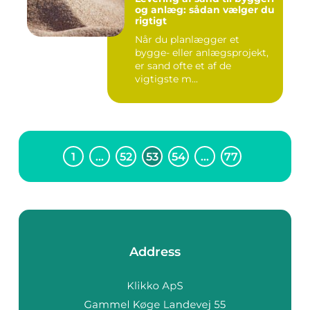
og anlæg: sådan vælger du
rigtigt
Når du planlægger et
bygge- eller anlægsprojekt,
er sand ofte et af de
vigtigste m...
1
…
52
53
54
…
77
Address