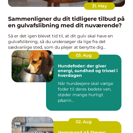
31. May
Sammenligner du dit tidligere tilbud på
en gulvafslibning med dit nuværende?
Så er det igen blevet tid til, at dit gulv skal have en
gulvafslibning, så du undersøger da lige fra det
sædvanlige sted, som du plejer at benytte dig...
03. Aug
Hundefoder: der giver
energi, sundhed og trivsel i
hverdagen
Når hundeejere skal vælge
foder til deres bedste ven,
støder mange hurtigt
p&arin...
02. Aug
Vognmand på Stevns: