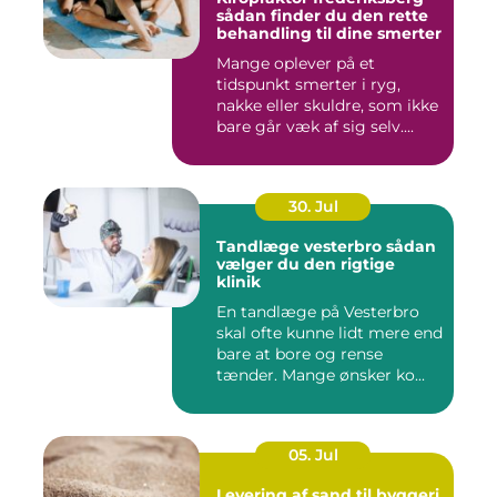
sådan finder du den rette
behandling til dine smerter
Mange oplever på et
tidspunkt smerter i ryg,
nakke eller skuldre, som ikke
bare går væk af sig selv....
30. Jul
Tandlæge vesterbro sådan
vælger du den rigtige
klinik
En tandlæge på Vesterbro
skal ofte kunne lidt mere end
bare at bore og rense
tænder. Mange ønsker ko...
05. Jul
Levering af sand til byggeri