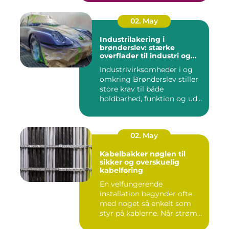
02. May
Industrilakering i
brønderslev: stærke
overflader til industri og
erhverv
Industrivirksomheder i og
omkring Brønderslev stiller
store krav til både
holdbarhed, funktion og ud...
02. May
Kabelbakker nøglen til
sikker og overskuelig
kabelføring
En velfungerende
installation begynder ofte
med noget så enkelt som
styr på kablerne. Når strøm-,
da...