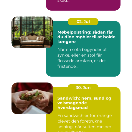
skad...
02. Jul
Møbelpolstring: sådan får
du dine møbler til at holde
længere
Når en sofa begynder at
synke, eller en stol får
flossede armlæn, er det
fristende...
30. Jun
Sandwich: nem, sund og
velsmagende
hverdagsmad
En sandwich er for mange
blevet den foretrukne
løsning, når sulten melder