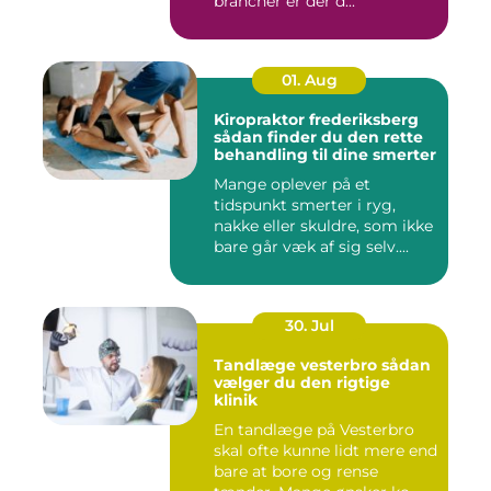
brancher er der d...
01. Aug
Kiropraktor frederiksberg
sådan finder du den rette
behandling til dine smerter
Mange oplever på et
tidspunkt smerter i ryg,
nakke eller skuldre, som ikke
bare går væk af sig selv....
30. Jul
Tandlæge vesterbro sådan
vælger du den rigtige
klinik
En tandlæge på Vesterbro
skal ofte kunne lidt mere end
bare at bore og rense