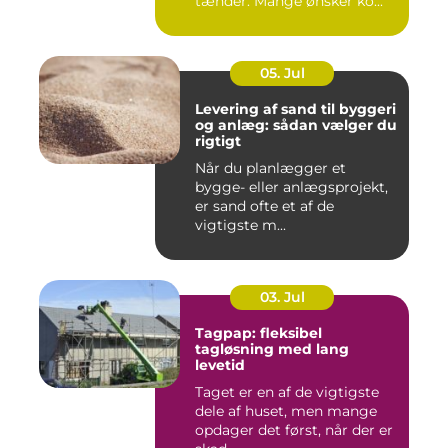
tænder. Mange ønsker ko...
05. Jul
Levering af sand til byggeri
og anlæg: sådan vælger du
rigtigt
Når du planlægger et
bygge- eller anlægsprojekt,
er sand ofte et af de
vigtigste m...
03. Jul
Tagpap: fleksibel
tagløsning med lang
levetid
Taget er en af de vigtigste
dele af huset, men mange
opdager det først, når der er