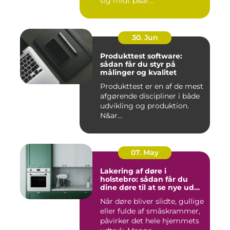
sig midt p&ar...
30. Jun
Produkttest software:
sådan får du styr på
målinger og kvalitet
Produkttest er en af de mest
afgørende discipliner i både
udvikling og produktion.
N&ar...
07. May
Lakering af døre i
holstebro: sådan får du
dine døre til at se nye ud
igen
Når døre bliver slidte, gullige
eller fulde af småskrammer,
påvirker det hele hjemmets