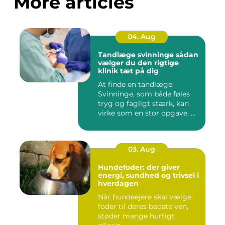
More articles
04. Aug
Tandlæge svinninge sådan
vælger du den rigtige
klinik tæt på dig
At finde en tandlæge
Svinninge, som både føles
tryg og fagligt stærk, kan
virke som en stor opgave. ...
03. Aug
Hundefoder: der giver
energi, sundhed og trivsel i
hverdagen
Når hundeejere skal vælge
foder til deres bedste ven,
støder mange hurtigt