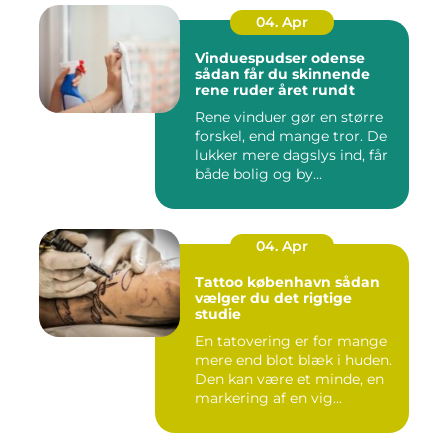
04. Apr
Vinduespudser odense
sådan får du skinnende
rene ruder året rundt
Rene vinduer gør en større
forskel, end mange tror. De
lukker mere dagslys ind, får
både bolig og by...
04. Apr
Tattoo københavn sådan
vælger du det rigtige
studie
En tatovering er for mange
mere end blot blæk i huden.
Den kan være et minde, en
markering af en vig...