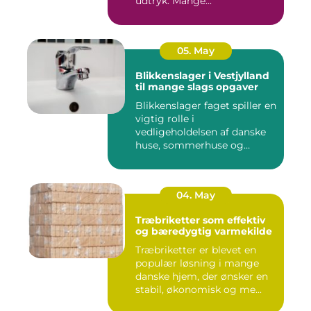
udtryk. Mange...
05. May
Blikkenslager i Vestjylland
til mange slags opgaver
Blikkenslager faget spiller en
vigtig rolle i
vedligeholdelsen af danske
huse, sommerhuse og
erhverv...
04. May
Træbriketter som effektiv
og bæredygtig varmekilde
Træbriketter er blevet en
populær løsning i mange
danske hjem, der ønsker en
stabil, økonomisk og me...