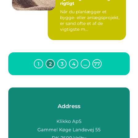
rigtigt
Når du planlægger et
bygge- eller anlægsprojekt,
er sand ofte et af de
vigtigste m...
1
2
3
4
…
77
Address