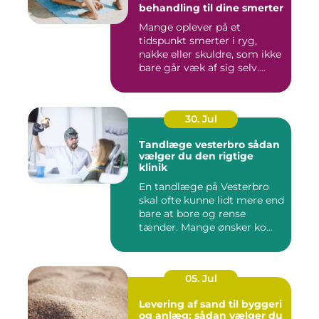
behandling til dine smerter
Mange oplever på et
tidspunkt smerter i ryg,
nakke eller skuldre, som ikke
bare går væk af sig selv....
30. Jul
Tandlæge vesterbro sådan
vælger du den rigtige
klinik
En tandlæge på Vesterbro
skal ofte kunne lidt mere end
bare at bore og rense
tænder. Mange ønsker ko...
05. Jul
Levering af sand til byggeri
og anlæg: sådan vælger du