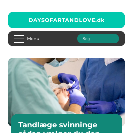
DAYSOFARTANDLOVE.
dk
Menu
Tandlæge svinninge