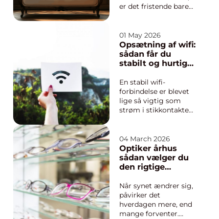
er det fristende bare
at skifte den ud. Men
ofte er der meget liv
tilbage i møblet, hvis
01 May 2026
du vælger
Opsætning af wifi:
møbelpolstring i
sådan får du
stedet for at købe
stabilt og hurtigt
nyt....
trådløst netværk
En stabil wifi-
forbindelse er blevet
lige så vigtig som
strøm i stikkontakten.
Når Netflix hakker,
videoopkald fryser,
eller arbejdet
04 March 2026
hjemmefra går i stå,
Optiker århus
skyldes det ofte en
sådan vælger du
forkert eller dårlig
den rigtige
opsætning a...
optiker i byen
Når synet ændrer sig,
påvirker det
hverdagen mere, end
mange forventer.