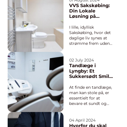
01 August 2024
mindst, de storslåede
VVS Sakskøbing:
bygninger, der
Din Lokale
udsmykker bydelens
Løsning på
gader. Men selv de
Varme, Vand og
fineste facade kan
Sanitære
I lille, idyllisk
falme over tid, og
Udfordringer
Sakskøbing, hvor det
indendørs kan
daglige liv synes at
væggene...
strømme frem uden
større hast, kan man
nemt overse
vigtigheden af en
02 July 2024
pålidelig VVS-service.
Tandlæge i
Men som med alle
Lyngby: Et
byer både små og
Sukkersødt Smil i
store, er behovet for
Trygge Hænder
eks...
At finde en tandlæge,
man kan stole på, er
essentielt for at
bevare et sundt og
strålende smil. I byen
Lyngby finder man en
række
04 April 2024
tandlægeklinikker, der
Hvorfor du skal