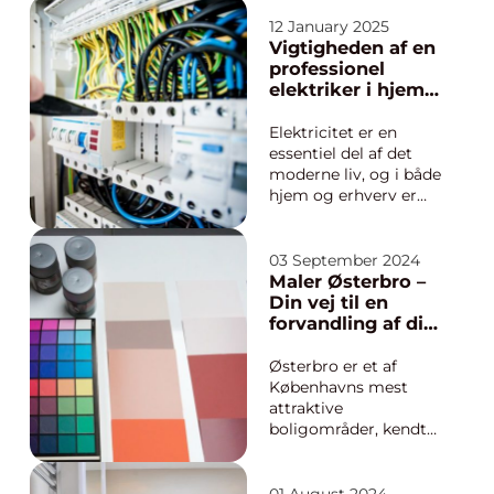
eksisterende skader
og tilstande på
12 January 2025
bygninger. Processen
Vigtigheden af en
er særlig relevant ved
professionel
omfattende
elektriker i hjem
byggeprojekter, der
og erhverv
kan medføre risiko
Elektricitet er en
fo...
essentiel del af det
moderne liv, og i både
hjem og erhverv er
der mange
situationer, hvor det
kan være nødvendigt
03 September 2024
at tilkalde en
Maler Østerbro –
elektriker. Uanset om
Din vej til en
det drejer sig om et
forvandling af dit
akut problem, som
hjem eller kontor
kræver ø...
Østerbro er et af
Københavns mest
attraktive
boligområder, kendt
for sine brede
boulevarder, grønne
områder og ikke