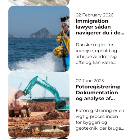
Hovedpine, trætte
øjne, uskarp tekst på
skærmen eller
02 February 2026
problemer med at
Immigration
køre i mørke kan alle
lawyer sådan
være tegn på, at tiden
navigerer du i de
er inde til at få tjekket
danske regler
øjnene. I en by som
Danske regler for
Aarhus er der ma...
indrejse, ophold og
arbejde ændrer sig
ofte og kan være
svære at
gennemskue, både for
virksomheder og
07 June 2025
privatpersoner. En
Fotoregistrering:
immigration lawyer
Dokumentation
hjælper med at
og analyse af
oversætte lovgivning
bygningers
til konkrete løsninger,
tilstand
Fotoregistrering er en
så ansøgninger om
vigtig proces inden
visum, opholds...
for byggeri og
geoteknik, der bruges
til at dokumentere