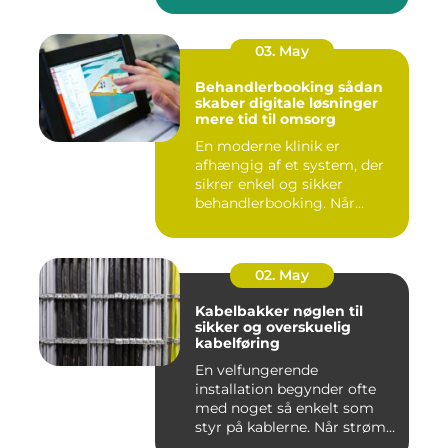
03. May
Behandlerbooking sådan
skaber digitale løsninger
mere tid til omsorg
En moderne klinik er
afhængig af et system, der
sikrer enkel og sikker
behandlerbooking. Når
patient...
02. May
Kabelbakker nøglen til
sikker og overskuelig
kabelføring
En velfungerende
installation begynder ofte
med noget så enkelt som
styr på kablerne. Når strøm-,
da...