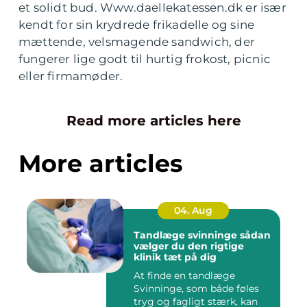
et solidt bud. Www.daellekatessen.dk er især
kendt for sin krydrede frikadelle og sine
mættende, velsmagende sandwich, der
fungerer lige godt til hurtig frokost, picnic
eller firmamøder.
Read more articles here
More articles
04. Aug
Tandlæge svinninge sådan
vælger du den rigtige
klinik tæt på dig
At finde en tandlæge
Svinninge, som både føles
tryg og fagligt stærk, kan