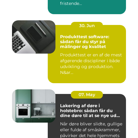
fristende...
30. Jun
Produkttest software:
sådan får du styr på
målinger og kvalitet
Produkttest er en af de mest
afgørende discipliner i både
udvikling og produktion.
N&ar...
07. May
Lakering af døre i
holstebro: sådan får du
dine døre til at se nye ud
igen
Når døre bliver slidte, gullige
eller fulde af småskrammer,
påvirker det hele hjemmets