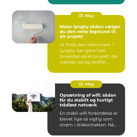
01. May
Maler lyngby sådan vælger
du den rette fagmand til
dit projekt
At finde den rette maler i
Lyngby kan gøre hele
forskellen på et projekt, der
trækker ud og skuffer,...
01. May
Opsætning af wifi: sådan
får du stabilt og hurtigt
trådløst netværk
En stabil wifi-forbindelse er
blevet lige så vigtig som
strøm i stikkontakten. Nå...