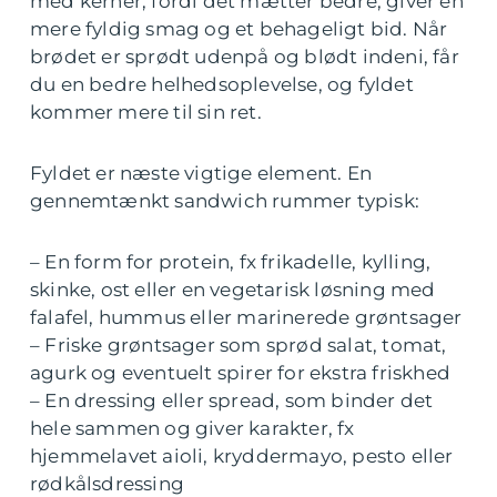
med kerner, fordi det mætter bedre, giver en
mere fyldig smag og et behageligt bid. Når
brødet er sprødt udenpå og blødt indeni, får
du en bedre helhedsoplevelse, og fyldet
kommer mere til sin ret.
Fyldet er næste vigtige element. En
gennemtænkt sandwich rummer typisk:
– En form for protein, fx frikadelle, kylling,
skinke, ost eller en vegetarisk løsning med
falafel, hummus eller marinerede grøntsager
– Friske grøntsager som sprød salat, tomat,
agurk og eventuelt spirer for ekstra friskhed
– En dressing eller spread, som binder det
hele sammen og giver karakter, fx
hjemmelavet aioli, kryddermayo, pesto eller
rødkålsdressing