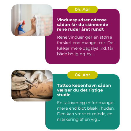
04. Apr
Vinduespudser odense
sådan får du skinnende
rene ruder året rundt
Rene vinduer gør en større
forskel, end mange tror. De
lukker mere dagslys ind, får
både bolig og by...
04. Apr
Tattoo københavn sådan
vælger du det rigtige
studie
En tatovering er for mange
mere end blot blæk i huden.
Den kan være et minde, en
markering af en vig...