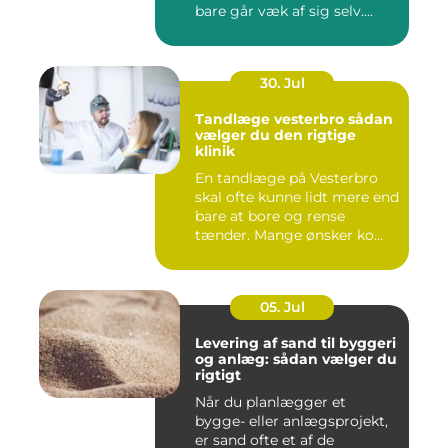
bare går væk af sig selv....
30. Jul
Tandlæge vesterbro sådan
vælger du den rigtige
klinik
En tandlæge på Vesterbro
skal ofte kunne lidt mere end
bare at bore og rense
tænder. Mange ønsker ko...
05. Jul
Levering af sand til byggeri
og anlæg: sådan vælger du
rigtigt
Når du planlægger et
bygge- eller anlægsprojekt,
er sand ofte et af de