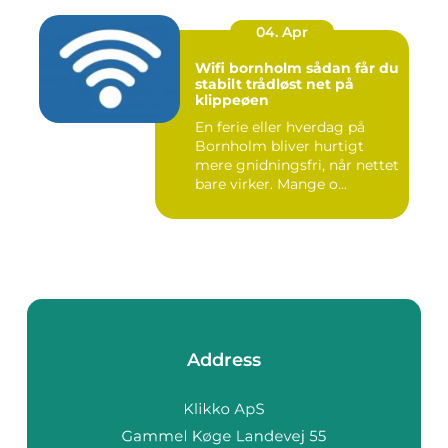
04. Apr
Wifi bornholm sådan får du
stabilt trådløst net på
klippeøen
En ferie eller hverdag på
Bornholm bliver hurtigt
mere gnidningsfri, når nettet
bare virker. Mange o...
Address