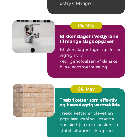
udtryk. Mange...
05. May
Blikkenslager i Vestjylland
til mange slags opgaver
Blikkenslager faget spiller en
vigtig rolle i
vedligeholdelsen af danske
huse, sommerhuse og
erhverv...
04. May
Træbriketter som effektiv
og bæredygtig varmekilde
Træbriketter er blevet en
populær løsning i mange
danske hjem, der ønsker en
stabil, økonomisk og me...