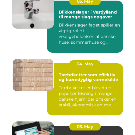
05. May
Blikkenslager i Vestjylland
til mange slags opgaver
Blikkenslager faget spiller en
vigtig rolle i
vedligeholdelsen af danske
huse, sommerhuse og
erhverv...
04. May
Træbriketter som effektiv
og bæredygtig varmekilde
Træbriketter er blevet en
populær løsning i mange
danske hjem, der ønsker en
stabil, økonomisk og me...
03. May