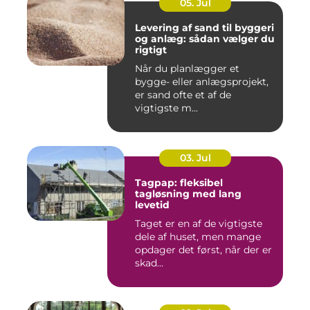
05. Jul
Levering af sand til byggeri
og anlæg: sådan vælger du
rigtigt
Når du planlægger et
bygge- eller anlægsprojekt,
er sand ofte et af de
vigtigste m...
03. Jul
Tagpap: fleksibel
tagløsning med lang
levetid
Taget er en af de vigtigste
dele af huset, men mange
opdager det først, når der er
skad...