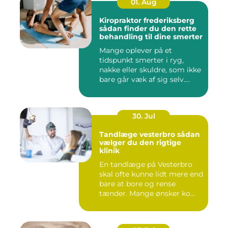
01. Aug
Kiropraktor frederiksberg
sådan finder du den rette
behandling til dine smerter
Mange oplever på et
tidspunkt smerter i ryg,
nakke eller skuldre, som ikke
bare går væk af sig selv....
30. Jul
Tandlæge vesterbro sådan
vælger du den rigtige
klinik
En tandlæge på Vesterbro
skal ofte kunne lidt mere end
bare at bore og rense
tænder. Mange ønsker ko...