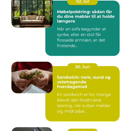
02. Jul
Møbelpolstring: sådan får
du dine møbler til at holde
længere
Når en sofa begynder at
synke, eller en stol får
flossede armlæn, er det
fristende...
30. Jun
Sandwich: nem, sund og
velsmagende
hverdagsmad
En sandwich er for mange
blevet den foretrukne
løsning, når sulten melder
sig midt p&ar...