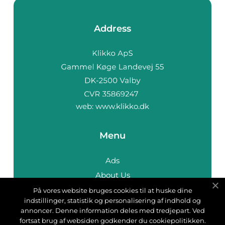
Address
web:
www.klikko.dk
Menu
Ads
About Us
Cookies
På vores website bruges cookies til at huske dine
indstillinger, statistik og personalisering af indhold og
Contact
annoncer. Denne information deles med tredjepart. Ved
Sitemap
fortsat brug af websiden godkender du cookiepolitikken.