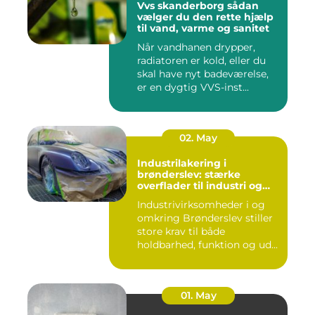
Vvs skanderborg sådan
vælger du den rette hjælp
til vand, varme og sanitet
Når vandhanen drypper,
radiatoren er kold, eller du
skal have nyt badeværelse,
er en dygtig VVS-inst...
02. May
Industrilakering i
brønderslev: stærke
overflader til industri og
erhverv
Industrivirksomheder i og
omkring Brønderslev stiller
store krav til både
holdbarhed, funktion og ud...
01. May