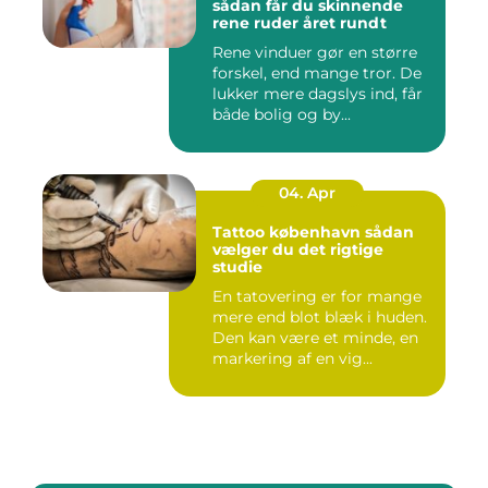
sådan får du skinnende
rene ruder året rundt
Rene vinduer gør en større
forskel, end mange tror. De
lukker mere dagslys ind, får
både bolig og by...
04. Apr
Tattoo københavn sådan
vælger du det rigtige
studie
En tatovering er for mange
mere end blot blæk i huden.
Den kan være et minde, en
markering af en vig...