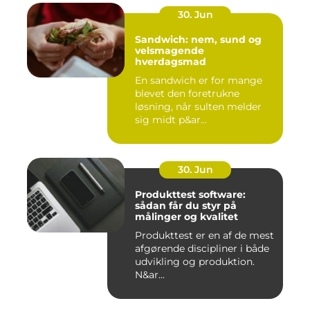
30. Jun
Sandwich: nem, sund og
velsmagende
hverdagsmad
En sandwich er for mange
blevet den foretrukne
løsning, når sulten melder
sig midt p&ar...
30. Jun
Produkttest software:
sådan får du styr på
målinger og kvalitet
Produkttest er en af de mest
afgørende discipliner i både
udvikling og produktion.
N&ar...