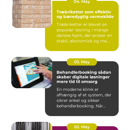
04. May
Træbriketter som effektiv
og bæredygtig varmekilde
Træbriketter er blevet en
populær løsning i mange
danske hjem, der ønsker en
stabil, økonomisk og me...
03. May
Behandlerbooking sådan
skaber digitale løsninger
mere tid til omsorg
En moderne klinik er
afhængig af et system, der
sikrer enkel og sikker
behandlerbooking. Når
patient...
02. May