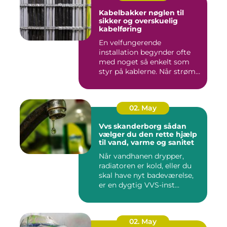
Kabelbakker nøglen til
sikker og overskuelig
kabelføring
En velfungerende
installation begynder ofte
med noget så enkelt som
styr på kablerne. Når strøm-,
da...
02. May
Vvs skanderborg sådan
vælger du den rette hjælp
til vand, varme og sanitet
Når vandhanen drypper,
radiatoren er kold, eller du
skal have nyt badeværelse,
er en dygtig VVS-inst...
02. May