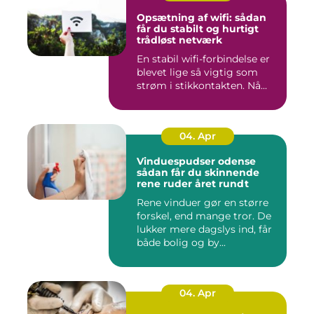
Opsætning af wifi: sådan
får du stabilt og hurtigt
trådløst netværk
En stabil wifi-forbindelse er
blevet lige så vigtig som
strøm i stikkontakten. Nå...
04. Apr
Vinduespudser odense
sådan får du skinnende
rene ruder året rundt
Rene vinduer gør en større
forskel, end mange tror. De
lukker mere dagslys ind, får
både bolig og by...
04. Apr