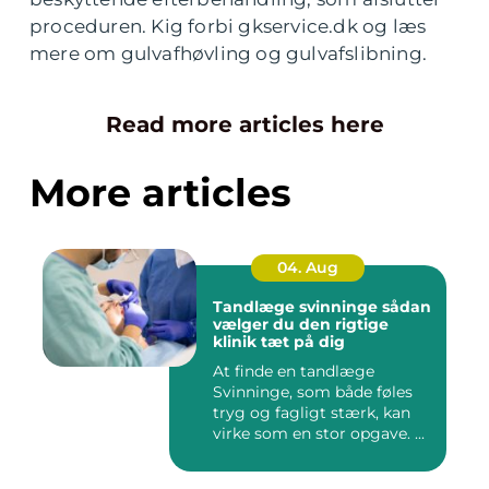
proceduren. Kig forbi gkservice.dk og læs
mere om gulvafhøvling og gulvafslibning.
Read more articles here
More articles
04. Aug
Tandlæge svinninge sådan
vælger du den rigtige
klinik tæt på dig
At finde en tandlæge
Svinninge, som både føles
tryg og fagligt stærk, kan
virke som en stor opgave. ...