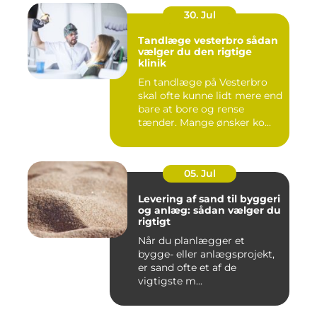
30. Jul
Tandlæge vesterbro sådan
vælger du den rigtige
klinik
En tandlæge på Vesterbro
skal ofte kunne lidt mere end
bare at bore og rense
tænder. Mange ønsker ko...
05. Jul
Levering af sand til byggeri
og anlæg: sådan vælger du
rigtigt
Når du planlægger et
bygge- eller anlægsprojekt,
er sand ofte et af de
vigtigste m...