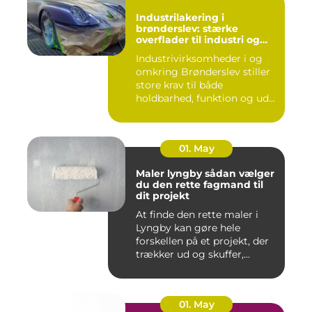
Industrilakering i
brønderslev: stærke
overflader til industri og
erhverv
Industrivirksomheder i og
omkring Brønderslev stiller
store krav til både
holdbarhed, funktion og ud...
01. May
Maler lyngby sådan vælger
du den rette fagmand til
dit projekt
At finde den rette maler i
Lyngby kan gøre hele
forskellen på et projekt, der
trækker ud og skuffer,...
01. May