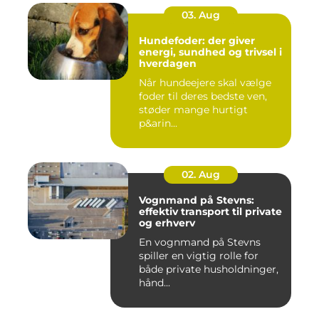
03. Aug
Hundefoder: der giver
energi, sundhed og trivsel i
hverdagen
Når hundeejere skal vælge
foder til deres bedste ven,
støder mange hurtigt
p&arin...
02. Aug
Vognmand på Stevns:
effektiv transport til private
og erhverv
En vognmand på Stevns
spiller en vigtig rolle for
både private husholdninger,
hånd...