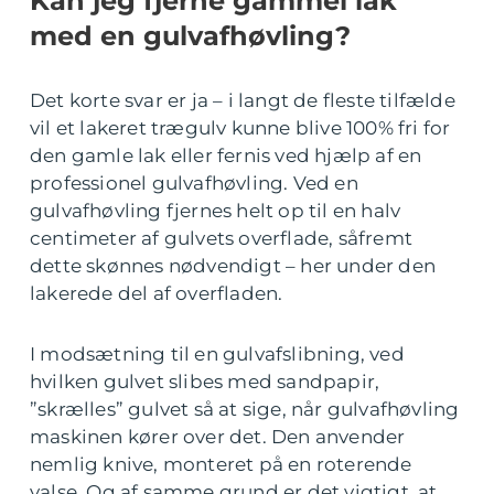
Kan jeg fjerne gammel lak
med en gulvafhøvling?
Det korte svar er ja – i langt de fleste tilfælde
vil et lakeret trægulv kunne blive 100% fri for
den gamle lak eller fernis ved hjælp af en
professionel gulvafhøvling. Ved en
gulvafhøvling fjernes helt op til en halv
centimeter af gulvets overflade, såfremt
dette skønnes nødvendigt – her under den
lakerede del af overfladen.
I modsætning til en gulvafslibning, ved
hvilken gulvet slibes med sandpapir,
”skrælles” gulvet så at sige, når gulvafhøvling
maskinen kører over det. Den anvender
nemlig knive, monteret på en roterende
valse. Og af samme grund er det vigtigt, at