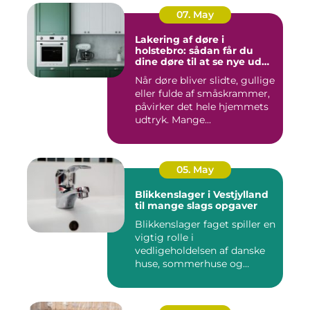
07. May
Lakering af døre i
holstebro: sådan får du
dine døre til at se nye ud
igen
Når døre bliver slidte, gullige
eller fulde af småskrammer,
påvirker det hele hjemmets
udtryk. Mange...
05. May
Blikkenslager i Vestjylland
til mange slags opgaver
Blikkenslager faget spiller en
vigtig rolle i
vedligeholdelsen af danske
huse, sommerhuse og
erhverv...