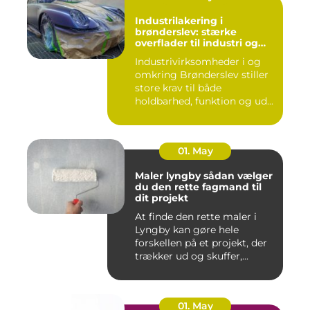
Industrilakering i
brønderslev: stærke
overflader til industri og
erhverv
Industrivirksomheder i og
omkring Brønderslev stiller
store krav til både
holdbarhed, funktion og ud...
01. May
Maler lyngby sådan vælger
du den rette fagmand til
dit projekt
At finde den rette maler i
Lyngby kan gøre hele
forskellen på et projekt, der
trækker ud og skuffer,...
01. May