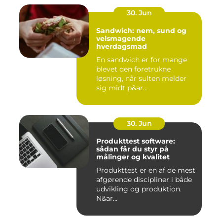
30. Jun
Sandwich: nem, sund og
velsmagende
hverdagsmad
En sandwich er for mange
blevet den foretrukne
løsning, når sulten melder
sig midt p&ar...
30. Jun
Produkttest software:
sådan får du styr på
målinger og kvalitet
Produkttest er en af de mest
afgørende discipliner i både
udvikling og produktion.
N&ar...