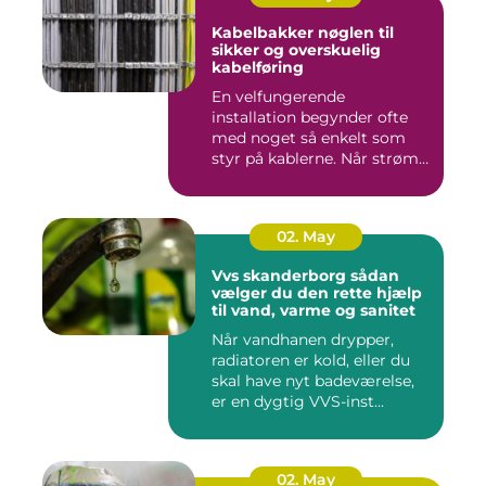
Kabelbakker nøglen til
sikker og overskuelig
kabelføring
En velfungerende
installation begynder ofte
med noget så enkelt som
styr på kablerne. Når strøm-,
da...
02. May
Vvs skanderborg sådan
vælger du den rette hjælp
til vand, varme og sanitet
Når vandhanen drypper,
radiatoren er kold, eller du
skal have nyt badeværelse,
er en dygtig VVS-inst...
02. May