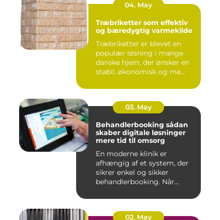
04. May
Træbriketter som effektiv
og bæredygtig varmekilde
Træbriketter er blevet en
populær løsning i mange
danske hjem, der ønsker en
stabil, økonomisk og me...
03. May
Behandlerbooking sådan
skaber digitale løsninger
mere tid til omsorg
En moderne klinik er
afhængig af et system, der
sikrer enkel og sikker
behandlerbooking. Når
patient...
02. May