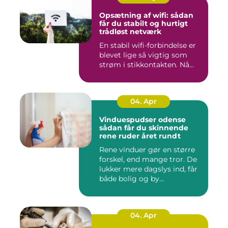
Opsætning af wifi: sådan
får du stabilt og hurtigt
trådløst netværk
En stabil wifi-forbindelse er
blevet lige så vigtig som
strøm i stikkontakten. Nå...
04. Apr
Vinduespudser odense
sådan får du skinnende
rene ruder året rundt
Rene vinduer gør en større
forskel, end mange tror. De
lukker mere dagslys ind, får
både bolig og by...
04. Apr