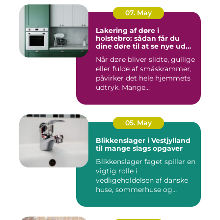
07. May
Lakering af døre i
holstebro: sådan får du
dine døre til at se nye ud
igen
Når døre bliver slidte, gullige
eller fulde af småskrammer,
påvirker det hele hjemmets
udtryk. Mange...
05. May
Blikkenslager i Vestjylland
til mange slags opgaver
Blikkenslager faget spiller en
vigtig rolle i
vedligeholdelsen af danske
huse, sommerhuse og
erhverv...