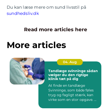
Du kan læse mere om sund livsstil på
sundhedsliv.dk
Read more articles here
More articles
04. Aug
Tandlæge svinninge sådan
vælger du den rigtige
klinik tæt på dig
At finde en tandlæge
Svinninge, som både føles
tryg og fagligt stærk, kan
virke som en stor opgave. ...