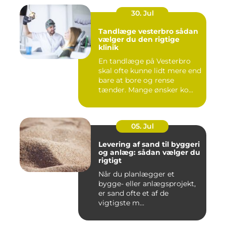
30. Jul
Tandlæge vesterbro sådan
vælger du den rigtige
klinik
En tandlæge på Vesterbro
skal ofte kunne lidt mere end
bare at bore og rense
tænder. Mange ønsker ko...
05. Jul
Levering af sand til byggeri
og anlæg: sådan vælger du
rigtigt
Når du planlægger et
bygge- eller anlægsprojekt,
er sand ofte et af de
vigtigste m...