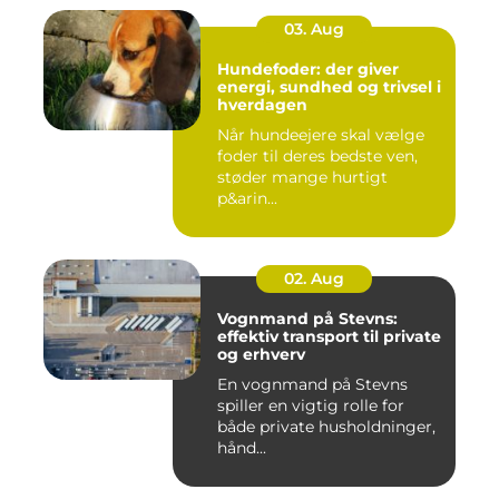
03. Aug
Hundefoder: der giver
energi, sundhed og trivsel i
hverdagen
Når hundeejere skal vælge
foder til deres bedste ven,
støder mange hurtigt
p&arin...
02. Aug
Vognmand på Stevns:
effektiv transport til private
og erhverv
En vognmand på Stevns
spiller en vigtig rolle for
både private husholdninger,
hånd...