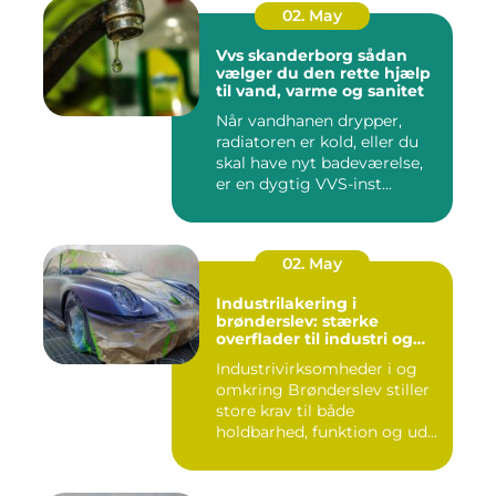
02. May
Vvs skanderborg sådan
vælger du den rette hjælp
til vand, varme og sanitet
Når vandhanen drypper,
radiatoren er kold, eller du
skal have nyt badeværelse,
er en dygtig VVS-inst...
02. May
Industrilakering i
brønderslev: stærke
overflader til industri og
erhverv
Industrivirksomheder i og
omkring Brønderslev stiller
store krav til både
holdbarhed, funktion og ud...