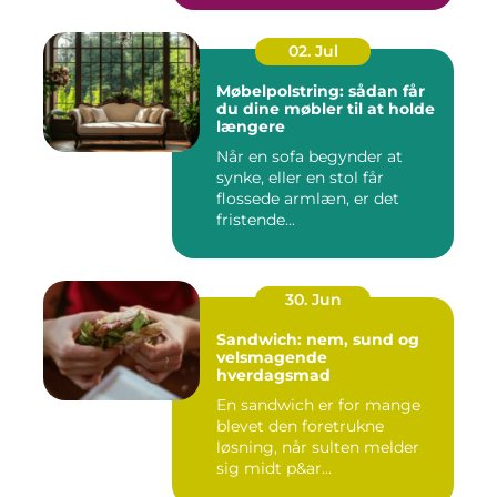
02. Jul
Møbelpolstring: sådan får
du dine møbler til at holde
længere
Når en sofa begynder at
synke, eller en stol får
flossede armlæn, er det
fristende...
30. Jun
Sandwich: nem, sund og
velsmagende
hverdagsmad
En sandwich er for mange
blevet den foretrukne
løsning, når sulten melder
sig midt p&ar...