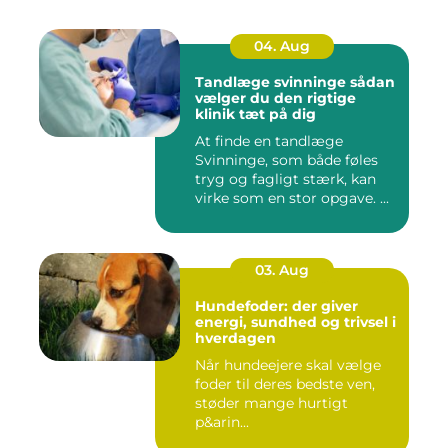
04. Aug
Tandlæge svinninge sådan
vælger du den rigtige
klinik tæt på dig
At finde en tandlæge
Svinninge, som både føles
tryg og fagligt stærk, kan
virke som en stor opgave. ...
03. Aug
Hundefoder: der giver
energi, sundhed og trivsel i
hverdagen
Når hundeejere skal vælge
foder til deres bedste ven,
støder mange hurtigt
p&arin...