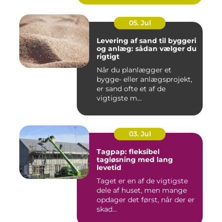
05. Jul
Levering af sand til byggeri
og anlæg: sådan vælger du
rigtigt
Når du planlægger et
bygge- eller anlægsprojekt,
er sand ofte et af de
vigtigste m...
03. Jul
Tagpap: fleksibel
tagløsning med lang
levetid
Taget er en af de vigtigste
dele af huset, men mange
opdager det først, når der er
skad...