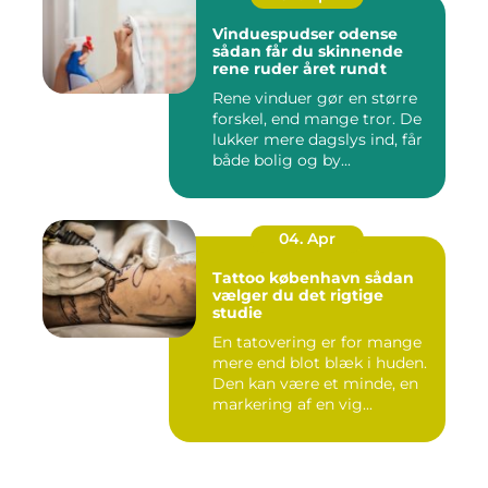
Vinduespudser odense
sådan får du skinnende
rene ruder året rundt
Rene vinduer gør en større
forskel, end mange tror. De
lukker mere dagslys ind, får
både bolig og by...
04. Apr
Tattoo københavn sådan
vælger du det rigtige
studie
En tatovering er for mange
mere end blot blæk i huden.
Den kan være et minde, en
markering af en vig...