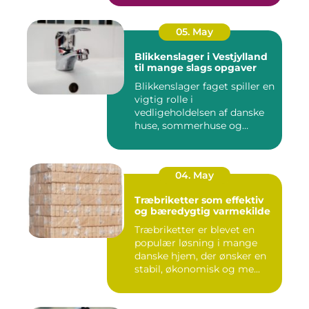
05. May
Blikkenslager i Vestjylland
til mange slags opgaver
Blikkenslager faget spiller en
vigtig rolle i
vedligeholdelsen af danske
huse, sommerhuse og
erhverv...
04. May
Træbriketter som effektiv
og bæredygtig varmekilde
Træbriketter er blevet en
populær løsning i mange
danske hjem, der ønsker en
stabil, økonomisk og me...