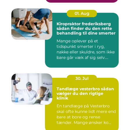
01. Aug
Kiropraktor frederiksberg
sådan finder du den rette
behandling til dine smerter
Mange oplever på et
tidspunkt smerter i ryg,
nakke eller skuldre, som ikke
bare går væk af sig selv....
30. Jul
Tandlæge vesterbro sådan
vælger du den rigtige
klinik
En tandlæge på Vesterbro
skal ofte kunne lidt mere end
bare at bore og rense
tænder. Mange ønsker ko...