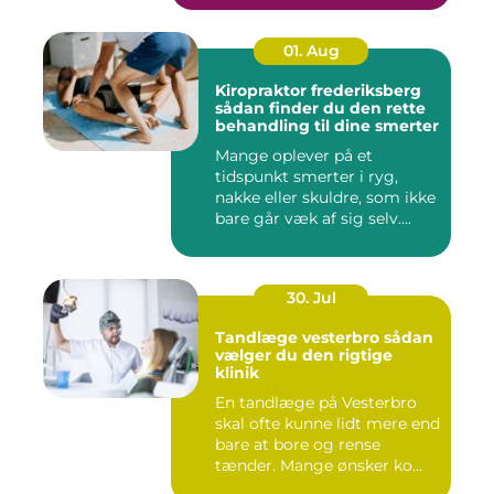
01. Aug
Kiropraktor frederiksberg
sådan finder du den rette
behandling til dine smerter
Mange oplever på et
tidspunkt smerter i ryg,
nakke eller skuldre, som ikke
bare går væk af sig selv....
30. Jul
Tandlæge vesterbro sådan
vælger du den rigtige
klinik
En tandlæge på Vesterbro
skal ofte kunne lidt mere end
bare at bore og rense
tænder. Mange ønsker ko...