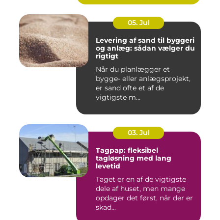
05. Jul
Levering af sand til byggeri
og anlæg: sådan vælger du
rigtigt
Når du planlægger et
bygge- eller anlægsprojekt,
er sand ofte et af de
vigtigste m...
03. Jul
Tagpap: fleksibel
tagløsning med lang
levetid
Taget er en af de vigtigste
dele af huset, men mange
opdager det først, når der er
skad...