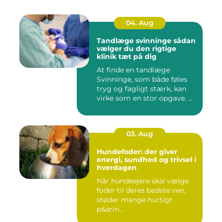
04. Aug
Tandlæge svinninge sådan
vælger du den rigtige
klinik tæt på dig
At finde en tandlæge
Svinninge, som både føles
tryg og fagligt stærk, kan
virke som en stor opgave. ...
03. Aug
Hundefoder: der giver
energi, sundhed og trivsel i
hverdagen
Når hundeejere skal vælge
foder til deres bedste ven,
støder mange hurtigt
p&arin...