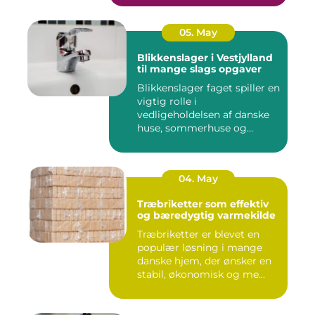
05. May
Blikkenslager i Vestjylland
til mange slags opgaver
Blikkenslager faget spiller en
vigtig rolle i
vedligeholdelsen af danske
huse, sommerhuse og
erhverv...
04. May
Træbriketter som effektiv
og bæredygtig varmekilde
Træbriketter er blevet en
populær løsning i mange
danske hjem, der ønsker en
stabil, økonomisk og me...