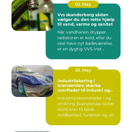
02. May
Vvs skanderborg sådan
vælger du den rette hjælp
til vand, varme og sanitet
Når vandhanen drypper,
radiatoren er kold, eller du
skal have nyt badeværelse,
er en dygtig VVS-inst...
02. May
Industrilakering i
brønderslev: stærke
overflader til industri og
erhverv
Industrivirksomheder i og
omkring Brønderslev stiller
store krav til både
holdbarhed, funktion og ud...