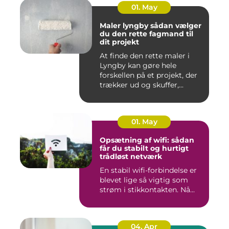
01. May
Maler lyngby sådan vælger
du den rette fagmand til
dit projekt
At finde den rette maler i
Lyngby kan gøre hele
forskellen på et projekt, der
trækker ud og skuffer,...
01. May
Opsætning af wifi: sådan
får du stabilt og hurtigt
trådløst netværk
En stabil wifi-forbindelse er
blevet lige så vigtig som
strøm i stikkontakten. Nå...
04. Apr