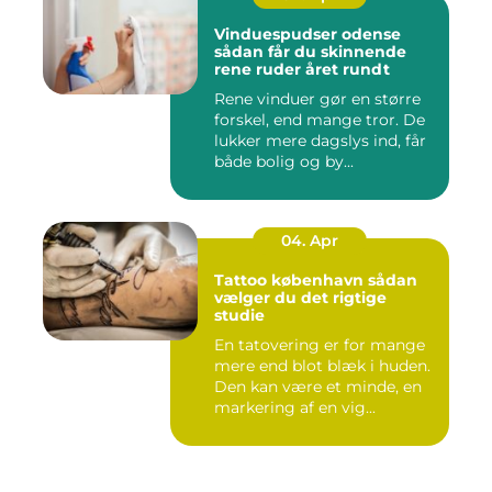
Vinduespudser odense
sådan får du skinnende
rene ruder året rundt
Rene vinduer gør en større
forskel, end mange tror. De
lukker mere dagslys ind, får
både bolig og by...
04. Apr
Tattoo københavn sådan
vælger du det rigtige
studie
En tatovering er for mange
mere end blot blæk i huden.
Den kan være et minde, en
markering af en vig...