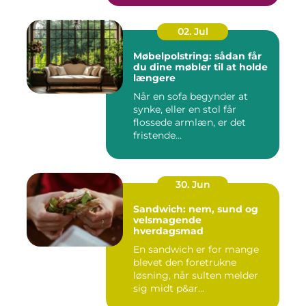
02. Jul
Møbelpolstring: sådan får
du dine møbler til at holde
længere
Når en sofa begynder at
synke, eller en stol får
flossede armlæn, er det
fristende...
30. Jun
Sandwich: nem, sund og
velsmagende
hverdagsmad
En sandwich er for mange
blevet den foretrukne
løsning, når sulten melder
sig midt p&ar...