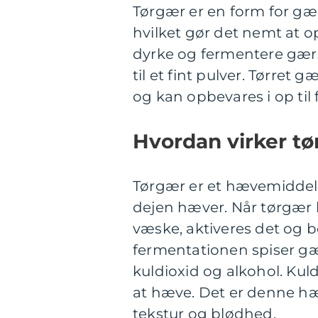
Tørgær er en form for gær
hvilket gør det nemt at o
dyrke og fermentere gærs
til et fint pulver. Tørre
og kan opbevares i op til 
Hvordan virker t
Tørgær er et hævemiddel, d
dejen hæver. Når tørgær
væske, aktiveres det og 
fermentationen spiser g
kuldioxid og alkohol. Kuld
at hæve. Det er denne hæ
tekstur og blødhed.