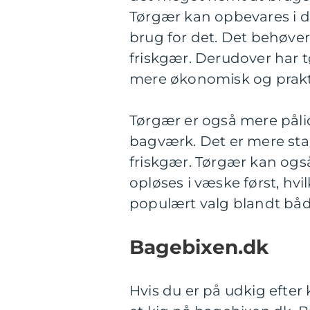
Tørgær kan opbevares i di
brug for det. Det behøver 
friskgær. Derudover har 
mere økonomisk og praktis
Tørgær er også mere pålide
bagværk. Det er mere stab
friskgær. Tørgær kan også 
opløses i væske først, hvi
populært valg blandt bå
Bagebixen.dk
Hvis du er på udkig efter 