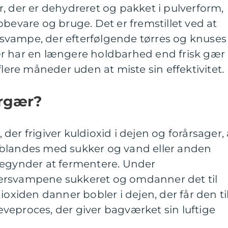
, der er dehydreret og pakket i pulverform,
pbevare og bruge. Det er fremstillet ved at
vampe, der efterfølgende tørres og knuses
t gær har en længere holdbarhed end frisk gær
flere måneder uden at miste sin effektivitet.
ørgær?
er frigiver kuldioxid i dejen og forårsager, 
 blandes med sukker og vand eller anden
begynder at fermentere. Under
ærsvampene sukkeret og omdanner det til
ioxiden danner bobler i dejen, der får den ti
veproces, der giver bagværket sin luftige