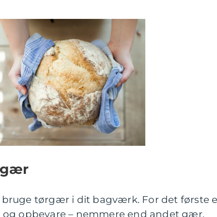
rgær
t bruge tørgær i dit bagværk. For det første e
e og opbevare – nemmere end andet gær.