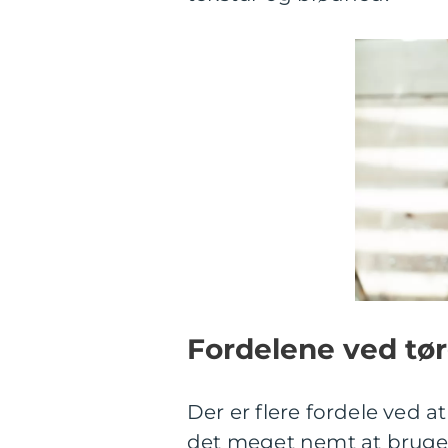
Fordelene ved tø
Der er flere fordele ved a
det meget nemt at brug