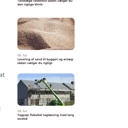
Tandlæge vesterbro sådan vælger du
den rigtige klinik
05. Jul
Levering af sand til byggeri og anlæg:
sådan vælger du rigtigt
at
l
03. Jul
Tagpap: fleksibel tagløsning med lang
levetid