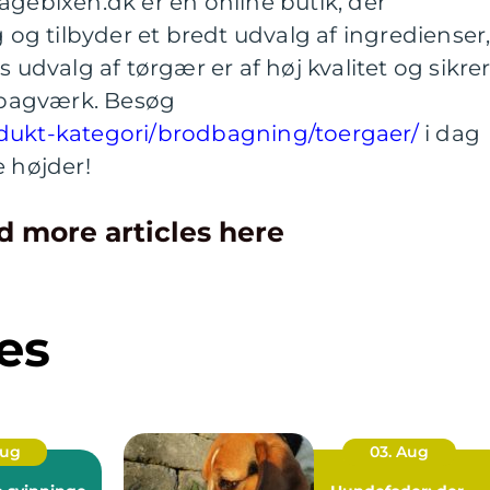
agebixen.dk er en online butik, der
g og tilbyder et bredt udvalg af ingredienser
s udvalg af tørgær er af høj kvalitet og sikre
t bagværk. Besøg
odukt-kategori/brodbagning/toergaer/
i dag
e højder!
d more articles here
es
Aug
03. Aug