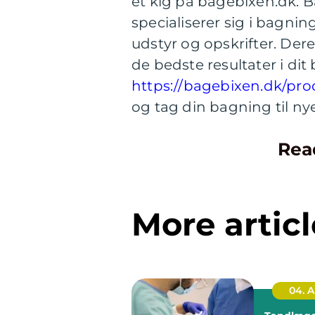
et kig på bagebixen.dk. B
specialiserer sig i bagnin
udstyr og opskrifter. Dere
de bedste resultater i di
https://bagebixen.dk/pr
og tag din bagning til ny
Rea
More articl
04. 