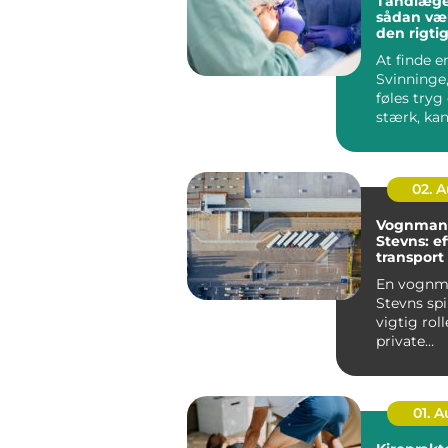
Tandlæge
sådan væ
den rigtig
tæt på di
At finde 
Svinninge
føles tryg
stærk, ka
en stor opg
02. 
Vognman
Stevns: ef
transport 
og erhver
En vognm
Stevns spi
vigtig rol
private
husholdnin
01. 