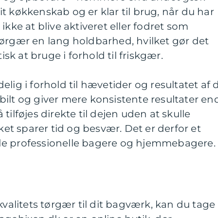
t køkkenskab og er klar til brug, når du har
ikke at blive aktiveret eller fodret som
tørgær en lang holdbarhed, hvilket gør det
k at bruge i forhold til friskgær.
lig i forhold til hævetider og resultatet af d
ilt og giver mere konsistente resultater en
tilføjes direkte til dejen uden at skulle
lket sparer tid og besvær. Det er derfor et
de professionelle bagere og hjemmebagere.
kvalitets tørgær til dit bagværk, kan du tage