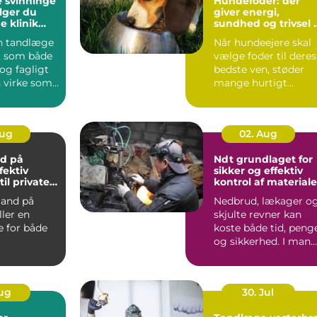
 svinninge
Hundefoder: der
lger du
giver energi,
e klinik
sundhed og trivsel i
g
hverdagen
en tandlæge
Når hundeejere skal
, som både
vælge foder til deres
 og fagligt
bedste ven, støder
n virke som
mange hurtigt
ave. ...
p&arin...
Aug
02. Aug
d på
Ndt grundlaget for
fektiv
sikker og effektiv
til private
kontrol af materiale
v
and på
Nedbrud, lækager o
ller en
skjulte revner kan
le for både
koste både tid, peng
og sikkerhed. I man
ger, hånd...
brancher er der d...
Aug
30. Jul