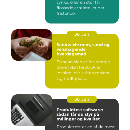
synke, eller en stol får
flossede armlæn, er det
fristende...
30. Jun
Sandwich: nem, sund og
velsmagende
hverdagsmad
En sandwich er for mange
blevet den foretrukne
løsning, når sulten melder
sig midt p&ar...
30. Jun
Produkttest software:
sådan får du styr på
målinger og kvalitet
Produkttest er en af de mest