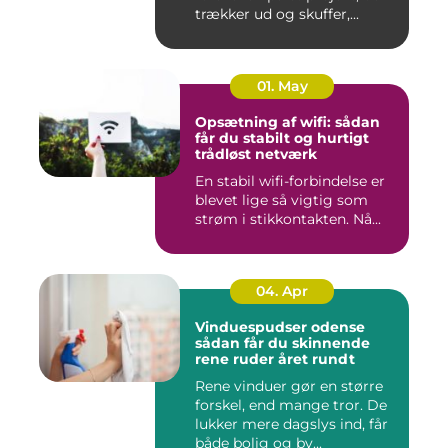
trækker ud og skuffer,...
01. May
Opsætning af wifi: sådan
får du stabilt og hurtigt
trådløst netværk
En stabil wifi-forbindelse er
blevet lige så vigtig som
strøm i stikkontakten. Nå...
04. Apr
Vinduespudser odense
sådan får du skinnende
rene ruder året rundt
Rene vinduer gør en større
forskel, end mange tror. De
lukker mere dagslys ind, får
både bolig og by...