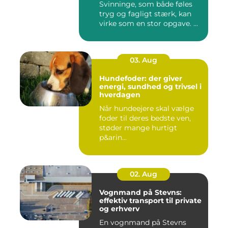
Svinninge, som både føles
tryg og fagligt stærk, kan
virke som en stor opgave. ...
03. Aug
Hundefoder: der giver
energi, sundhed og trivsel i
hverdagen
Når hundeejere skal vælge
foder til deres bedste ven,
støder mange hurtigt
p&arin...
02. Aug
Vognmand på Stevns:
effektiv transport til private
og erhverv
En vognmand på Stevns