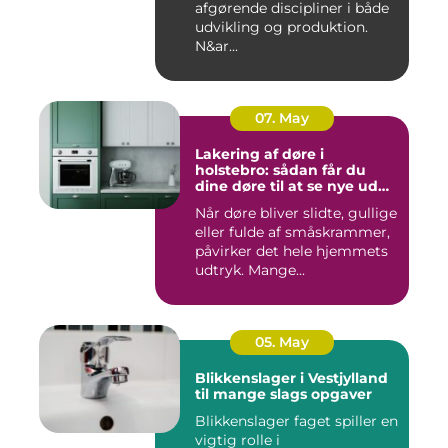
afgørende discipliner i både
udvikling og produktion.
N&ar...
07. May
Lakering af døre i
holstebro: sådan får du
dine døre til at se nye ud
igen
Når døre bliver slidte, gullige
eller fulde af småskrammer,
påvirker det hele hjemmets
udtryk. Mange...
05. May
Blikkenslager i Vestjylland
til mange slags opgaver
Blikkenslager faget spiller en
vigtig rolle i