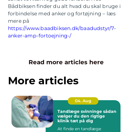
Bådbiksen finder du alt hvad du skal bruge i
forbindelse med anker og fortøjning – læs
mere på
https://www.baadbiksen.dk/baadudstyr/7-
anker-amp-fortoejning-/
Read more articles here
More articles
04. Aug
Tandlæge svinninge sådan
vælger du den rigtige
klinik tæt på dig
At finde en tandlæge