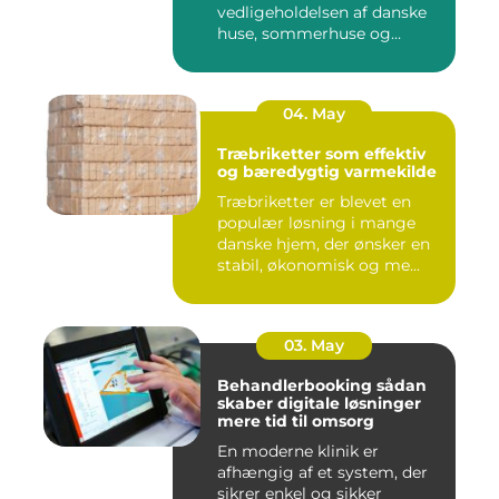
vedligeholdelsen af danske
huse, sommerhuse og
erhverv...
04. May
Træbriketter som effektiv
og bæredygtig varmekilde
Træbriketter er blevet en
populær løsning i mange
danske hjem, der ønsker en
stabil, økonomisk og me...
03. May
Behandlerbooking sådan
skaber digitale løsninger
mere tid til omsorg
En moderne klinik er
afhængig af et system, der
sikrer enkel og sikker