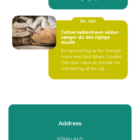
04. Apr
Tattoo københavn sådan
vælger du det rigtige
studie
En tatovering er for mange
mere end blot blæk i huden.
Den kan være et minde, en
markering af en vig...
Address