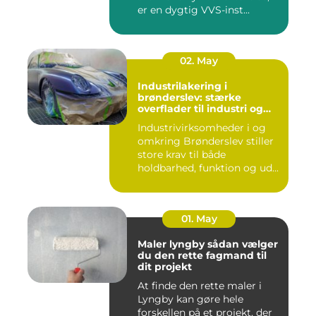
er en dygtig VVS-inst...
02. May
Industrilakering i
brønderslev: stærke
overflader til industri og
erhverv
Industrivirksomheder i og
omkring Brønderslev stiller
store krav til både
holdbarhed, funktion og ud...
01. May
Maler lyngby sådan vælger
du den rette fagmand til
dit projekt
At finde den rette maler i
Lyngby kan gøre hele
forskellen på et projekt, der