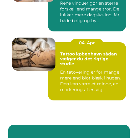
Rene vinduer gør en større
forskel, end mange tror. De
lukker mere dagslys ind, får
både bolig og by...
04. Apr
Tattoo københavn sådan
vælger du det rigtige
studie
En tatovering er for mange
mere end blot blæk i huden.
Den kan være et minde, en
markering af en vig...