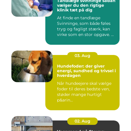
Tandlæge svinninge sådan
vælger du den rigtige
klinik tæt på dig
At finde en tandlæge
Svinninge, som både føles
tryg og fagligt stærk, kan
virke som en stor opgave. ...
03. Aug
Hundefoder: der giver
energi, sundhed og trivsel i
hverdagen
Når hundeejere skal vælge
foder til deres bedste ven,
støder mange hurtigt
p&arin...
02. Aug