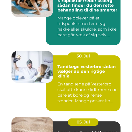
Kiropraktor frederiksberg
sådan finder du den rette
behandling til dine smerter
Mange oplever på et
tidspunkt smerter i ryg,
nakke eller skuldre, som ikke
bare går væk af sig selv....
30. Jul
Tandlæge vesterbro sådan
vælger du den rigtige
klinik
En tandlæge på Vesterbro
skal ofte kunne lidt mere end
bare at bore og rense
tænder. Mange ønsker ko...
05. Jul