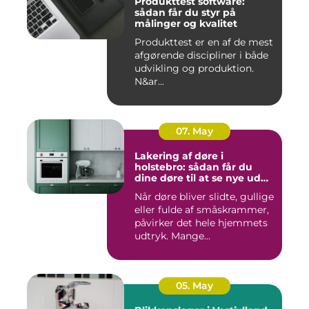
Produkttest software:
sådan får du styr på
målinger og kvalitet
Produkttest er en af de mest
afgørende discipliner i både
udvikling og produktion.
N&ar...
07. May
Lakering af døre i
holstebro: sådan får du
dine døre til at se nye ud
igen
Når døre bliver slidte, gullige
eller fulde af småskrammer,
påvirker det hele hjemmets
udtryk. Mange...
05. May