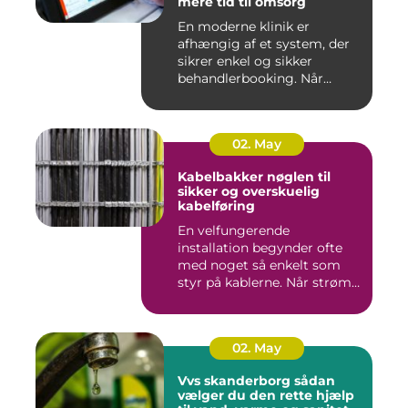
mere tid til omsorg
En moderne klinik er
afhængig af et system, der
sikrer enkel og sikker
behandlerbooking. Når
patient...
02. May
Kabelbakker nøglen til
sikker og overskuelig
kabelføring
En velfungerende
installation begynder ofte
med noget så enkelt som
styr på kablerne. Når strøm-,
da...
02. May
Vvs skanderborg sådan
vælger du den rette hjælp