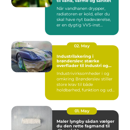
til vand, varme og sanitet
Når vandhanen drypper,
radiatoren er kold, eller du
skal have nyt badeværelse,
er en dygtig VVS-inst...
02. May
Industrilakering i
brønderslev: stærke
overflader til industri og
erhverv
Industrivirksomheder i og
omkring Brønderslev stiller
store krav til både
holdbarhed, funktion og ud...
01. May
Maler lyngby sådan vælger
du den rette fagmand til