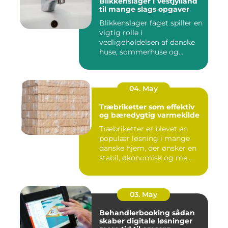
Blikkenslager i Vestjylland
til mange slags opgaver
Blikkenslager faget spiller en
vigtig rolle i
vedligeholdelsen af danske
huse, sommerhuse og
erhverv...
04. May
Træbriketter som effektiv
og bæredygtig varmekilde
Træbriketter er blevet en
populær løsning i mange
danske hjem, der ønsker en
stabil, økonomisk og me...
03. May
Behandlerbooking sådan
skaber digitale løsninger