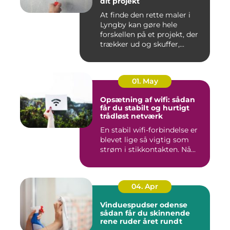
dit projekt
At finde den rette maler i
Lyngby kan gøre hele
forskellen på et projekt, der
trækker ud og skuffer,...
01. May
Opsætning af wifi: sådan
får du stabilt og hurtigt
trådløst netværk
En stabil wifi-forbindelse er
blevet lige så vigtig som
strøm i stikkontakten. Nå...
04. Apr
Vinduespudser odense
sådan får du skinnende
rene ruder året rundt