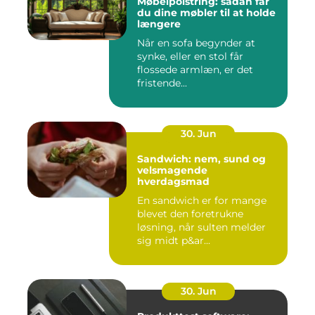
Møbelpolstring: sådan får
du dine møbler til at holde
længere
Når en sofa begynder at
synke, eller en stol får
flossede armlæn, er det
fristende...
30. Jun
Sandwich: nem, sund og
velsmagende
hverdagsmad
En sandwich er for mange
blevet den foretrukne
løsning, når sulten melder
sig midt p&ar...
30. Jun