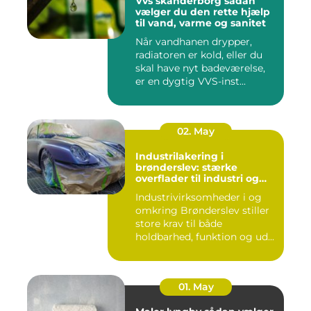
Vvs skanderborg sådan
vælger du den rette hjælp
til vand, varme og sanitet
Når vandhanen drypper,
radiatoren er kold, eller du
skal have nyt badeværelse,
er en dygtig VVS-inst...
02. May
Industrilakering i
brønderslev: stærke
overflader til industri og
erhverv
Industrivirksomheder i og
omkring Brønderslev stiller
store krav til både
holdbarhed, funktion og ud...
01. May