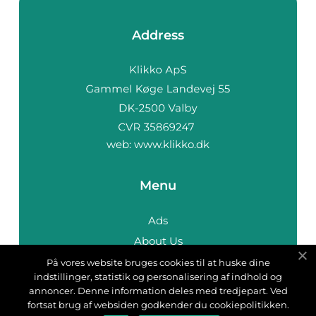
Address
web:
www.klikko.dk
Menu
Ads
About Us
Cookies
På vores website bruges cookies til at huske dine
indstillinger, statistik og personalisering af indhold og
Contact
annoncer. Denne information deles med tredjepart. Ved
Sitemap
fortsat brug af websiden godkender du cookiepolitikken.