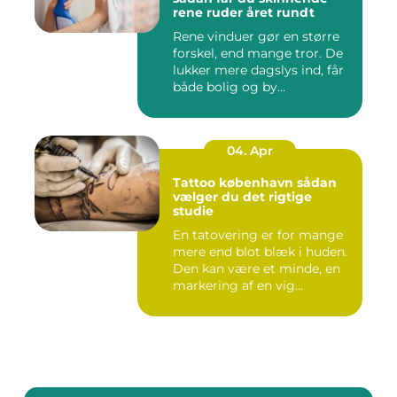
rene ruder året rundt
Rene vinduer gør en større
forskel, end mange tror. De
lukker mere dagslys ind, får
både bolig og by...
04. Apr
Tattoo københavn sådan
vælger du det rigtige
studie
En tatovering er for mange
mere end blot blæk i huden.
Den kan være et minde, en
markering af en vig...