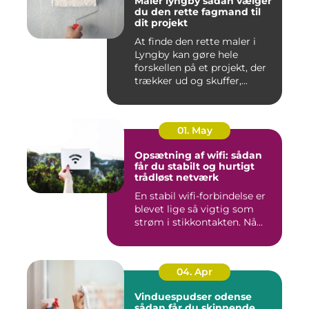
Maler lyngby sådan vælger
du den rette fagmand til
dit projekt
At finde den rette maler i
Lyngby kan gøre hele
forskellen på et projekt, der
trækker ud og skuffer,...
01. May
Opsætning af wifi: sådan
får du stabilt og hurtigt
trådløst netværk
En stabil wifi-forbindelse er
blevet lige så vigtig som
strøm i stikkontakten. Nå...
04. Apr
Vinduespudser odense
sådan får du skinnende