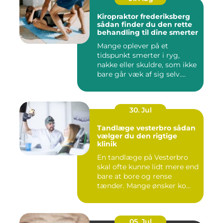
Kiropraktor frederiksberg
sådan finder du den rette
behandling til dine smerter
Mange oplever på et
tidspunkt smerter i ryg,
nakke eller skuldre, som ikke
bare går væk af sig selv....
30. Jul
Tandlæge vesterbro sådan
vælger du den rigtige
klinik
En tandlæge på Vesterbro
skal ofte kunne lidt mere end
bare at bore og rense
tænder. Mange ønsker ko...
05. Jul