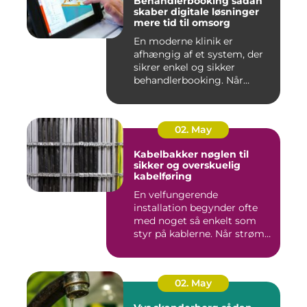
Behandlerbooking sådan
skaber digitale løsninger
mere tid til omsorg
En moderne klinik er
afhængig af et system, der
sikrer enkel og sikker
behandlerbooking. Når
patient...
02. May
Kabelbakker nøglen til
sikker og overskuelig
kabelføring
En velfungerende
installation begynder ofte
med noget så enkelt som
styr på kablerne. Når strøm-,
da...
02. May