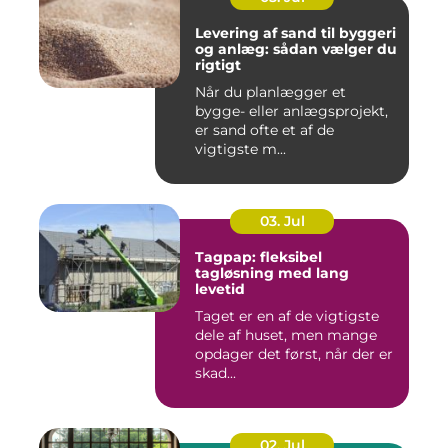
Levering af sand til byggeri
og anlæg: sådan vælger du
rigtigt
Når du planlægger et
bygge- eller anlægsprojekt,
er sand ofte et af de
vigtigste m...
03. Jul
Tagpap: fleksibel
tagløsning med lang
levetid
Taget er en af de vigtigste
dele af huset, men mange
opdager det først, når der er
skad...
02. Jul