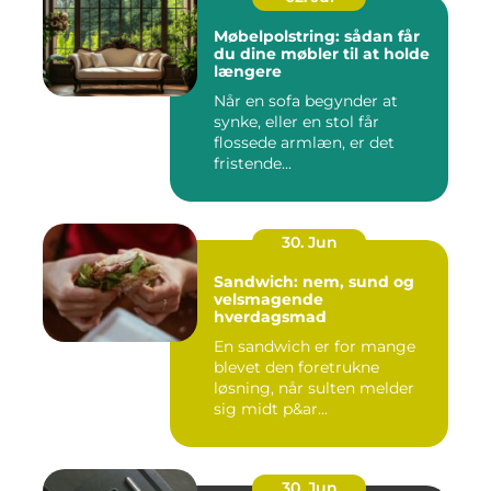
Møbelpolstring: sådan får
du dine møbler til at holde
længere
Når en sofa begynder at
synke, eller en stol får
flossede armlæn, er det
fristende...
30. Jun
Sandwich: nem, sund og
velsmagende
hverdagsmad
En sandwich er for mange
blevet den foretrukne
løsning, når sulten melder
sig midt p&ar...
30. Jun