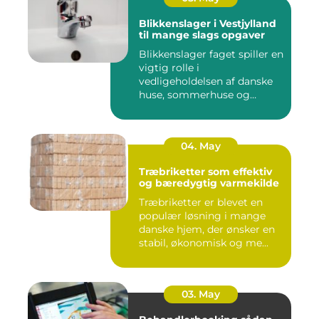
Blikkenslager i Vestjylland
til mange slags opgaver
Blikkenslager faget spiller en
vigtig rolle i
vedligeholdelsen af danske
huse, sommerhuse og
erhverv...
04. May
Træbriketter som effektiv
og bæredygtig varmekilde
Træbriketter er blevet en
populær løsning i mange
danske hjem, der ønsker en
stabil, økonomisk og me...
03. May