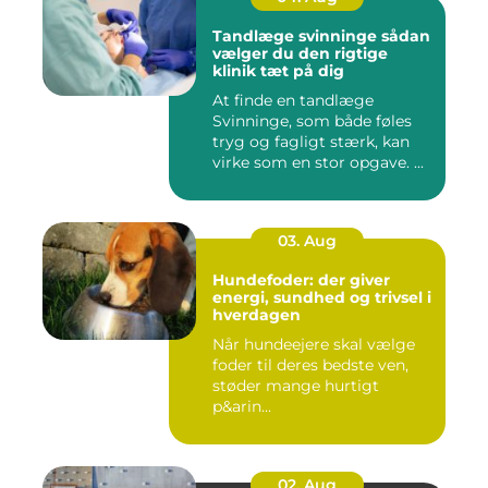
Tandlæge svinninge sådan
vælger du den rigtige
klinik tæt på dig
At finde en tandlæge
Svinninge, som både føles
tryg og fagligt stærk, kan
virke som en stor opgave. ...
03. Aug
Hundefoder: der giver
energi, sundhed og trivsel i
hverdagen
Når hundeejere skal vælge
foder til deres bedste ven,
støder mange hurtigt
p&arin...
02. Aug