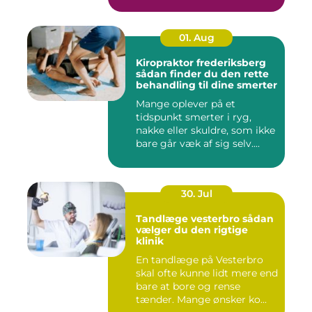
01. Aug
Kiropraktor frederiksberg
sådan finder du den rette
behandling til dine smerter
Mange oplever på et
tidspunkt smerter i ryg,
nakke eller skuldre, som ikke
bare går væk af sig selv....
30. Jul
Tandlæge vesterbro sådan
vælger du den rigtige
klinik
En tandlæge på Vesterbro
skal ofte kunne lidt mere end
bare at bore og rense
tænder. Mange ønsker ko...