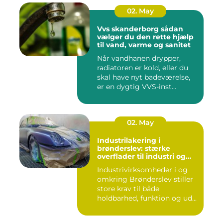
02. May
Vvs skanderborg sådan
vælger du den rette hjælp
til vand, varme og sanitet
Når vandhanen drypper,
radiatoren er kold, eller du
skal have nyt badeværelse,
er en dygtig VVS-inst...
02. May
Industrilakering i
brønderslev: stærke
overflader til industri og
erhverv
Industrivirksomheder i og
omkring Brønderslev stiller
store krav til både
holdbarhed, funktion og ud...