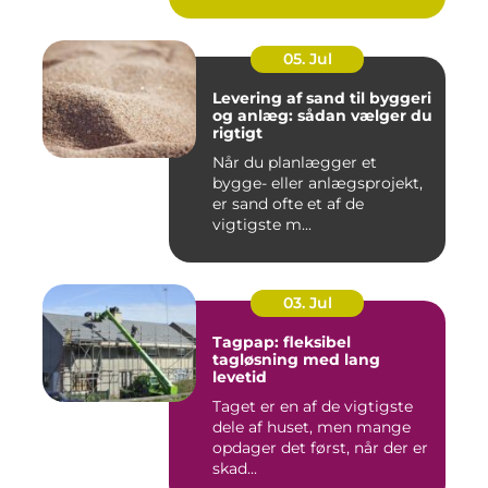
05. Jul
Levering af sand til byggeri
og anlæg: sådan vælger du
rigtigt
Når du planlægger et
bygge- eller anlægsprojekt,
er sand ofte et af de
vigtigste m...
03. Jul
Tagpap: fleksibel
tagløsning med lang
levetid
Taget er en af de vigtigste
dele af huset, men mange
opdager det først, når der er
skad...