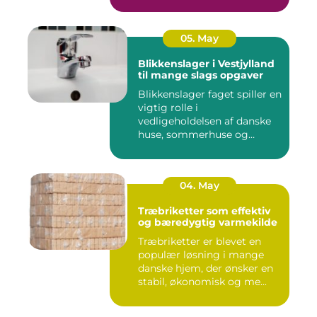
05. May
Blikkenslager i Vestjylland
til mange slags opgaver
Blikkenslager faget spiller en
vigtig rolle i
vedligeholdelsen af danske
huse, sommerhuse og
erhverv...
04. May
Træbriketter som effektiv
og bæredygtig varmekilde
Træbriketter er blevet en
populær løsning i mange
danske hjem, der ønsker en
stabil, økonomisk og me...