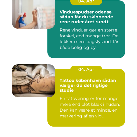
04. Apr
Vinduespudser odense
sådan får du skinnende
rene ruder året rundt
Rene vinduer gør en større
forskel, end mange tror. De
lukker mere dagslys ind, får
både bolig og by...
04. Apr
Tattoo københavn sådan
vælger du det rigtige
studie
En tatovering er for mange
mere end blot blæk i huden.
Den kan være et minde, en
markering af en vig...