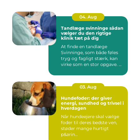
04. Aug
Tandlæge svinninge sådan
vælger du den rigtige
klinik tæt på dig
At finde en tandlæge
Svinninge, som både føles
tryg og fagligt stærk, kan
virke som en stor opgave. ...
03. Aug
Hundefoder: der giver
energi, sundhed og trivsel i
hverdagen
Når hundeejere skal vælge
foder til deres bedste ven,
støder mange hurtigt
p&arin...