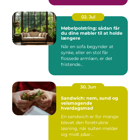
02. Jul
Møbelpolstring: sådan får
du dine møbler til at holde
længere
Når en sofa begynder at
synke, eller en stol får
flossede armlæn, er det
fristende...
30. Jun
Sandwich: nem, sund og
velsmagende
hverdagsmad
En sandwich er for mange
blevet den foretrukne
løsning, når sulten melder
sig midt p&ar...