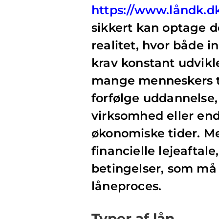
https://www.låndk.d
sikkert kan optage d
realitet, hvor både i
krav konstant udvikler
mange menneskers ta
forfølge uddannelse,
virksomhed eller end
økonomiske tider. Me
financielle lejeafta
betingelser, som må f
låneproces.
Typer af lån