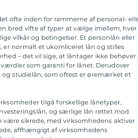
det ofte inden for rammerne af personal- ell
en bred vifte af typer at vælge imellem, hver
ge vilkår og betingelser. Et personlån eller
 er normalt et ukomliceret lån og stilles
hed – det vil sige, at låntager ikke behøver 
e værdier som garanti for lånet. Derudover
ån og studielån, som oftest er øremærket et
rksomheder tilgå forskellige lånetyper,
investeringslån, og særlige lån rettet mod
en være sikrede, med virksomhedens aktiver
krede, affhængigt af virksomhedens