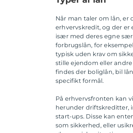
Når man taler om lån, er 
erhvervskredit, og der er 
især med deres egne særli
forbrugslån, for eksempel,
typisk uden krav om sikker
stille ejendom eller andr
findes der boliglån, bil l
specifikt formål.
På erhvervsfronten kan vi
herunder driftskreditter, 
start-ups. Disse kan ent
som sikkerhed, eller usi