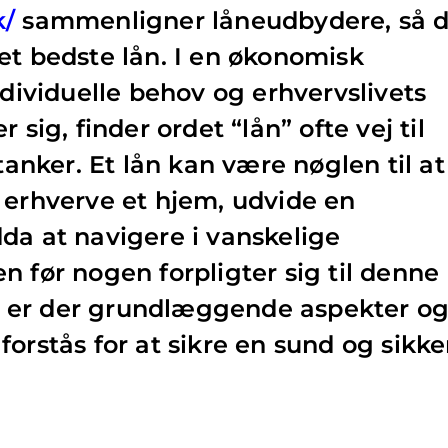
k/
sammenligner låneudbydere, så 
et bedste lån. I en økonomisk
ndividuelle behov og erhvervslivets
 sig, finder ordet “lån” ofte vej til
nker. Et lån kan være nøglen til at
 erhverve et hjem, udvide en
da at navigere i vanskelige
n før nogen forpligter sig til denne
le, er der grundlæggende aspekter o
orstås for at sikre en sund og sikke