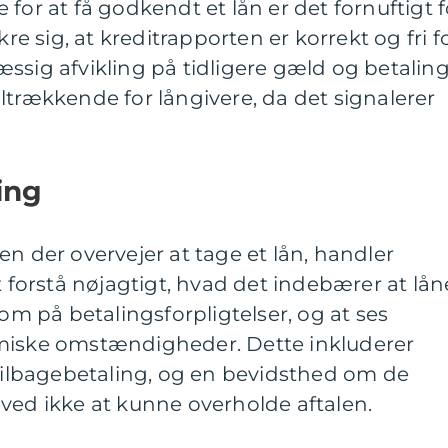
for at få godkendt et lån er det fornuftigt f
kre sig, at kreditrapporten er korrekt og fri f
ssig afvikling på tidligere gæld og betalin
ltrækkende for långivere, da det signalerer
ing
en der overvejer at tage et lån, handler
t forstå nøjagtigt, hvad det indebærer at lån
 på betalingsforpligtelser, og at ses
omiske omstændigheder. Dette inkluderer
 tilbagebetaling, og en bevidsthed om de
ved ikke at kunne overholde aftalen.