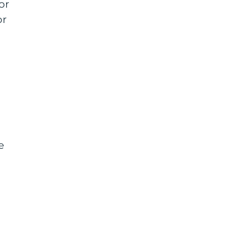
or
or
g
e