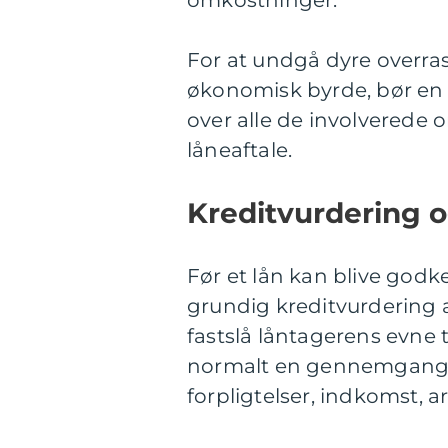
For at undgå dyre overrask
økonomisk byrde, bør en 
over alle de involverede 
låneaftale.
Kreditvurdering o
Før et lån kan blive godk
grundig kreditvurdering a
fastslå låntagerens evne 
normalt en gennemgang 
forpligtelser, indkomst, ar