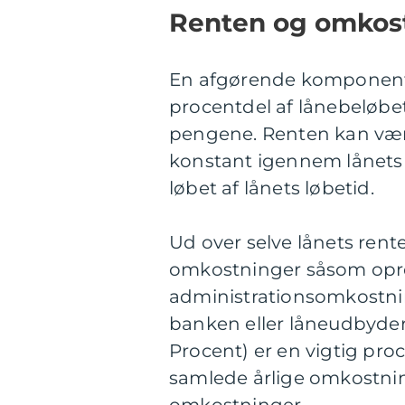
Renten og omkost
En afgørende komponent i
procentdel af lånebeløbet
pengene. Renten kan være 
konstant igennem lånets l
løbet af lånets løbetid.
Ud over selve lånets rent
omkostninger såsom opre
administrationsomkostnin
banken eller låneudbyde
Procent) er en vigtig proc
samlede årlige omkostning
omkostninger.