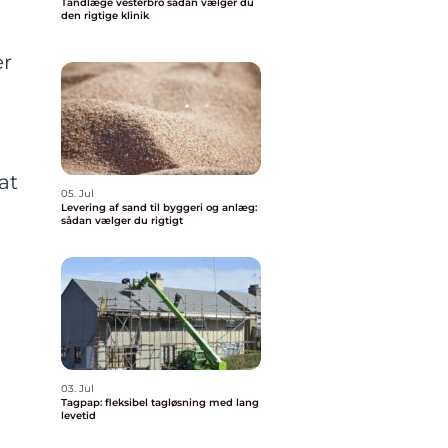
Tandlæge vesterbro sådan vælger du
den rigtige klinik
er
at
05. Jul
Levering af sand til byggeri og anlæg:
sådan vælger du rigtigt
03. Jul
Tagpap: fleksibel tagløsning med lang
levetid