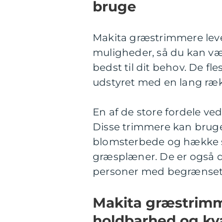
bruge
Makita græstrimmere leve
muligheder, så du kan væ
bedst til dit behov. De f
udstyret med en lang ræk
En af de store fordele ve
Disse trimmere kan bruge
blomsterbede og hække s
græsplæner. De er også d
personer med begrænset 
Makita græstrimm
holdbarhed og kva