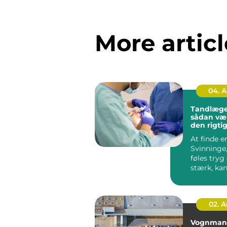
More articl
04. 
Tandlæge
sådan væ
den rigtig
tæt på di
At finde 
Svinninge
føles tryg
stærk, ka
en stor opg
02. 
Vognman