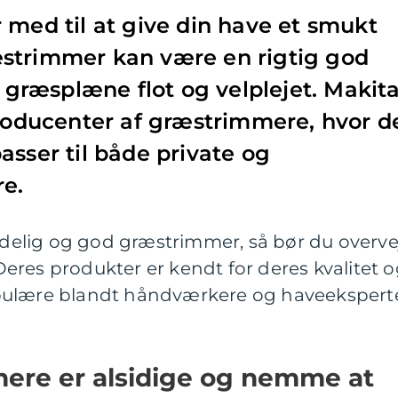
 med til at give din have et smukt
strimmer kan være en rigtig god
n græsplæne flot og velplejet. Makit
producenter af græstrimmere, hvor d
asser til både private og
re.
lidelig og god græstrimmer, så bør du overve
res produkter er kendt for deres kvalitet 
pulære blandt håndværkere og haveekspert
ere er alsidige og nemme at