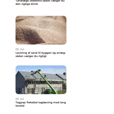
Tandlæge vesterbro sådan vælger du
den rigtige klinik
g
05. Jul
Levering af sand til byggeri og anlæg:
sådan vælger du rigtigt
03. Jul
Tagpap: fleksibel tagløsning med lang
levetid