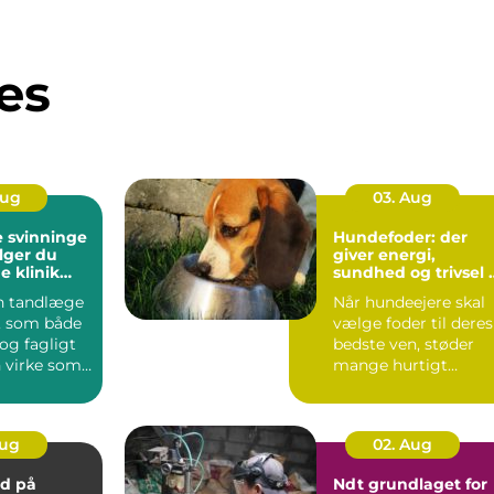
es
Aug
03. Aug
 svinninge
Hundefoder: der
lger du
giver energi,
e klinik
sundhed og trivsel i
g
hverdagen
en tandlæge
Når hundeejere skal
, som både
vælge foder til deres
 og fagligt
bedste ven, støder
n virke som
mange hurtigt
ave. ...
p&arin...
Aug
02. Aug
d på
Ndt grundlaget for