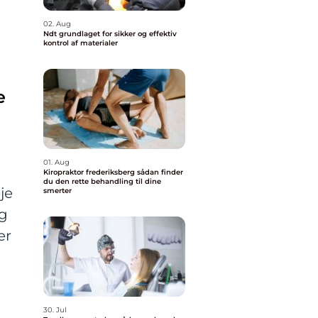
02. Aug
Ndt grundlaget for sikker og effektiv
kontrol af materialer
a
e
01. Aug
Kiropraktor frederiksberg sådan finder
du den rette behandling til dine
je
smerter
og
er
30. Jul