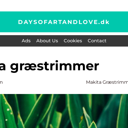
DAYSOFARTANDLOVE.
dk
Ads
About Us
Cookies
Contact
ita græstrimmer
en
Makita Græstrim