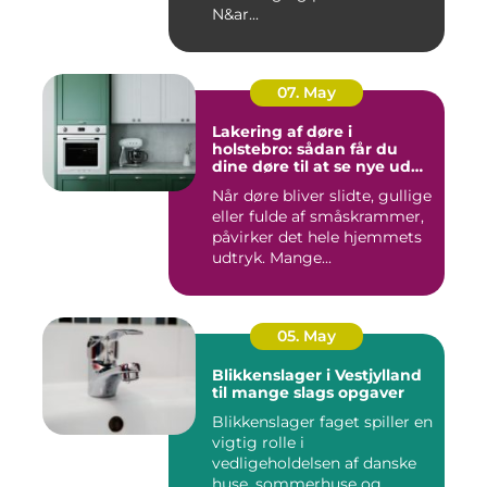
N&ar...
07. May
Lakering af døre i
holstebro: sådan får du
dine døre til at se nye ud
igen
Når døre bliver slidte, gullige
eller fulde af småskrammer,
påvirker det hele hjemmets
udtryk. Mange...
05. May
Blikkenslager i Vestjylland
til mange slags opgaver
Blikkenslager faget spiller en
vigtig rolle i
vedligeholdelsen af danske
huse, sommerhuse og