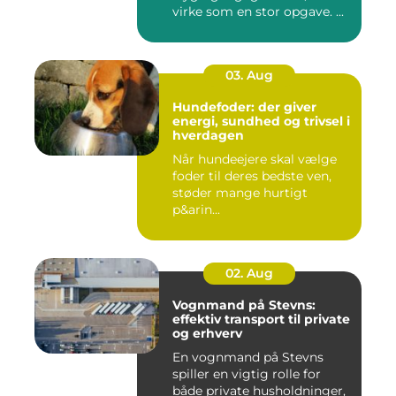
virke som en stor opgave. ...
03. Aug
Hundefoder: der giver
energi, sundhed og trivsel i
hverdagen
Når hundeejere skal vælge
foder til deres bedste ven,
støder mange hurtigt
p&arin...
02. Aug
Vognmand på Stevns:
effektiv transport til private
og erhverv
En vognmand på Stevns
spiller en vigtig rolle for
både private husholdninger,