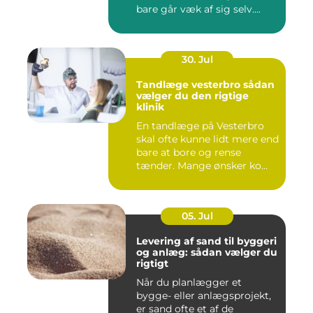
bare går væk af sig selv....
30. Jul
Tandlæge vesterbro sådan
vælger du den rigtige
klinik
En tandlæge på Vesterbro
skal ofte kunne lidt mere end
bare at bore og rense
tænder. Mange ønsker ko...
05. Jul
Levering af sand til byggeri
og anlæg: sådan vælger du
rigtigt
Når du planlægger et
bygge- eller anlægsprojekt,
er sand ofte et af de