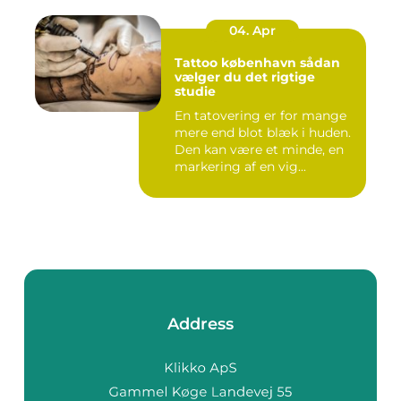
04. Apr
Tattoo københavn sådan
vælger du det rigtige
studie
En tatovering er for mange
mere end blot blæk i huden.
Den kan være et minde, en
markering af en vig...
Address