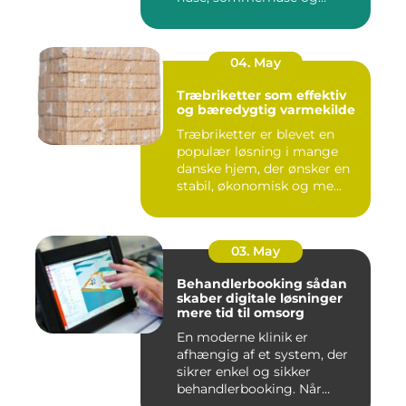
erhverv...
04. May
Træbriketter som effektiv
og bæredygtig varmekilde
Træbriketter er blevet en
populær løsning i mange
danske hjem, der ønsker en
stabil, økonomisk og me...
03. May
Behandlerbooking sådan
skaber digitale løsninger
mere tid til omsorg
En moderne klinik er
afhængig af et system, der
sikrer enkel og sikker
behandlerbooking. Når
patient...