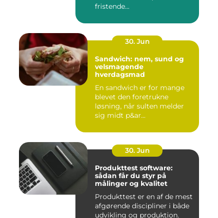
fristende...
30. Jun
Sandwich: nem, sund og
velsmagende
hverdagsmad
En sandwich er for mange
blevet den foretrukne
løsning, når sulten melder
sig midt p&ar...
30. Jun
Produkttest software:
sådan får du styr på
målinger og kvalitet
Produkttest er en af de mest
afgørende discipliner i både
udvikling og produktion.