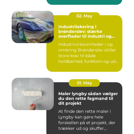
02. May
Industrilakering i
brønderslev: stærke
overflader til industri og
erhverv
Industrivirksomheder i og
omkring Brønderslev stiller
store krav til både
holdbarhed, funktion og ud...
01. May
Maler lyngby sådan vælger
du den rette fagmand til
dit projekt
At finde den rette maler i
Lyngby kan gøre hele
forskellen på et projekt, der
trækker ud og skuffer,...