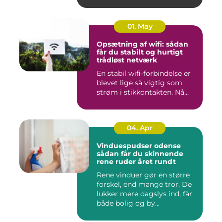
01. May
Opsætning af wifi: sådan
får du stabilt og hurtigt
trådløst netværk
En stabil wifi-forbindelse er
blevet lige så vigtig som
strøm i stikkontakten. Nå...
04. Apr
Vinduespudser odense
sådan får du skinnende
rene ruder året rundt
Rene vinduer gør en større
forskel, end mange tror. De
lukker mere dagslys ind, får
både bolig og by...