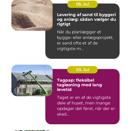
05. Jul
Levering af sand til byggeri
og anlæg: sådan vælger du
rigtigt
Når du planlægger et
bygge- eller anlægsprojekt,
er sand ofte et af de
vigtigste m...
03. Jul
Tagpap: fleksibel
tagløsning med lang
levetid
Taget er en af de vigtigste
dele af huset, men mange
opdager det først, når der er
skad...