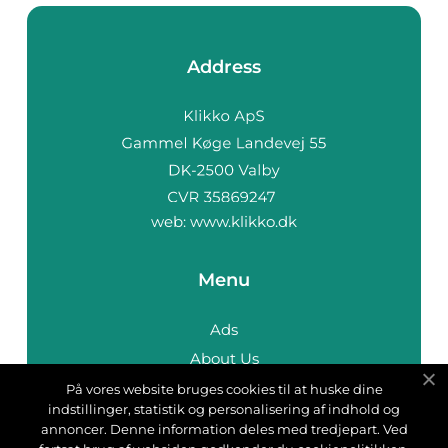
Address
web:
www.klikko.dk
Menu
Ads
About Us
Cookies
På vores website bruges cookies til at huske dine
indstillinger, statistik og personalisering af indhold og
Contact
annoncer. Denne information deles med tredjepart. Ved
Sitemap