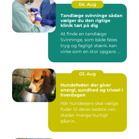
04. Aug
Tandlæge svinninge sådan
vælger du den rigtige
klinik tæt på dig
At finde en tandlæge
Svinninge, som både føles
tryg og fagligt stærk, kan
virke som en stor opgave. ...
03. Aug
Hundefoder: der giver
energi, sundhed og trivsel i
hverdagen
Når hundeejere skal vælge
foder til deres bedste ven,
støder mange hurtigt
p&arin...