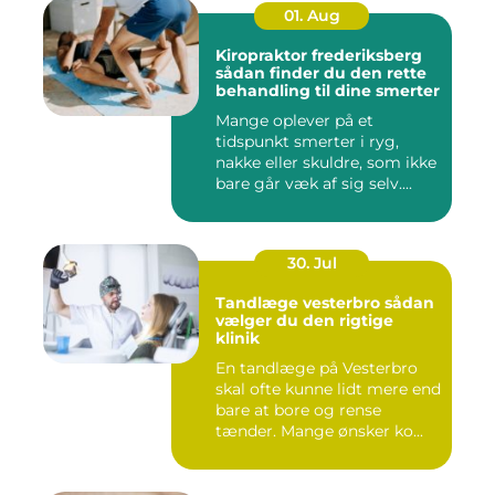
01. Aug
Kiropraktor frederiksberg
sådan finder du den rette
behandling til dine smerter
Mange oplever på et
tidspunkt smerter i ryg,
nakke eller skuldre, som ikke
bare går væk af sig selv....
30. Jul
Tandlæge vesterbro sådan
vælger du den rigtige
klinik
En tandlæge på Vesterbro
skal ofte kunne lidt mere end
bare at bore og rense
tænder. Mange ønsker ko...