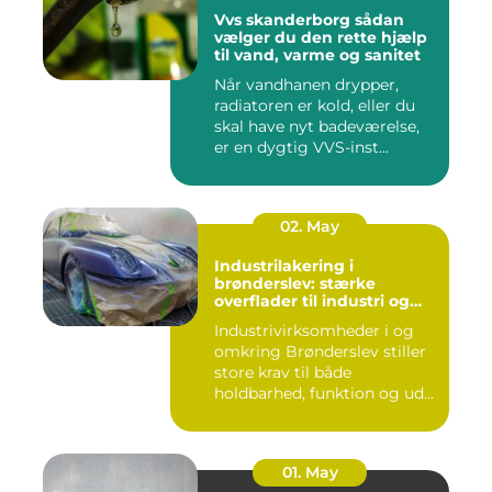
Vvs skanderborg sådan
vælger du den rette hjælp
til vand, varme og sanitet
Når vandhanen drypper,
radiatoren er kold, eller du
skal have nyt badeværelse,
er en dygtig VVS-inst...
02. May
Industrilakering i
brønderslev: stærke
overflader til industri og
erhverv
Industrivirksomheder i og
omkring Brønderslev stiller
store krav til både
holdbarhed, funktion og ud...
01. May