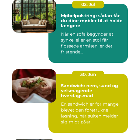
02. Jul
Møbelpolstring: sådan får
du dine møbler til at holde
længere
Når en sofa begynder at
synke, eller en stol får
flossede armlæn, er det
fristende...
30. Jun
Sandwich: nem, sund og
velsmagende
hverdagsmad
En sandwich er for mange
blevet den foretrukne
løsning, når sulten melder
sig midt p&ar...