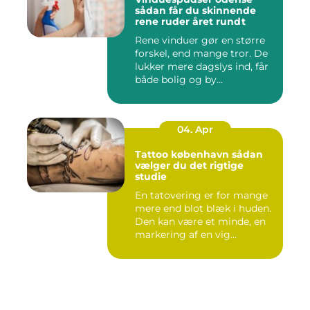
sådan får du skinnende
rene ruder året rundt
Rene vinduer gør en større
forskel, end mange tror. De
lukker mere dagslys ind, får
både bolig og by...
04. Apr
Tattoo københavn sådan
vælger du det rigtige
studie
En tatovering er for mange
mere end blot blæk i huden.
Den kan være et minde, en
markering af en vig...