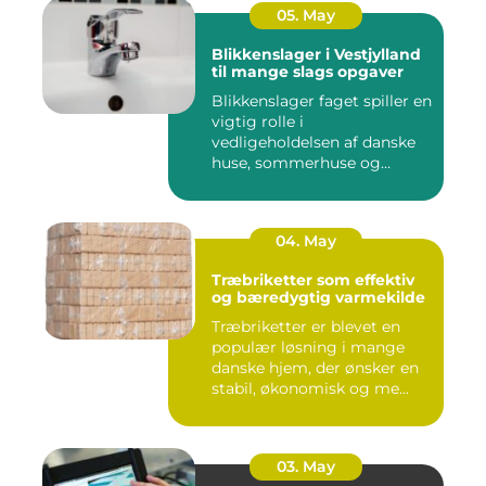
05. May
Blikkenslager i Vestjylland
til mange slags opgaver
Blikkenslager faget spiller en
vigtig rolle i
vedligeholdelsen af danske
huse, sommerhuse og
erhverv...
04. May
Træbriketter som effektiv
og bæredygtig varmekilde
Træbriketter er blevet en
populær løsning i mange
danske hjem, der ønsker en
stabil, økonomisk og me...
03. May