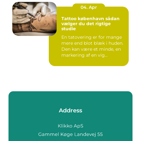
04. Apr
Tattoo københavn sådan
vælger du det rigtige
studie
En tatovering er for mange
mere end blot blæk i huden.
Den kan være et minde, en
markering af en vig...
Address