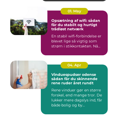
01. May
Opsætning af wifi: sådan
får du stabilt og hurtigt
trådløst netværk
En stabil wifi-forbindelse er
blevet lige så vigtig som
strøm i stikkontakten. Nå...
04. Apr
Vinduespudser odense
sådan får du skinnende
rene ruder året rundt
Rene vinduer gør en større
forskel, end mange tror. De
lukker mere dagslys ind, får
både bolig og by...