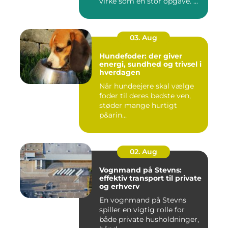
virke som en stor opgave. ...
03. Aug
Hundefoder: der giver
energi, sundhed og trivsel i
hverdagen
Når hundeejere skal vælge
foder til deres bedste ven,
støder mange hurtigt
p&arin...
02. Aug
Vognmand på Stevns:
effektiv transport til private
og erhverv
En vognmand på Stevns
spiller en vigtig rolle for
både private husholdninger,