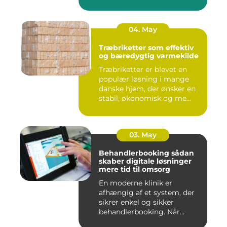
erhverv...
04. May
Træbriketter som effektiv
og bæredygtig varmekilde
Træbriketter er blevet en
populær løsning i mange
danske hjem, der ønsker en
stabil, økonomisk og me...
03. May
Behandlerbooking sådan
skaber digitale løsninger
mere tid til omsorg
En moderne klinik er
afhængig af et system, der
sikrer enkel og sikker
behandlerbooking. Når
patient...