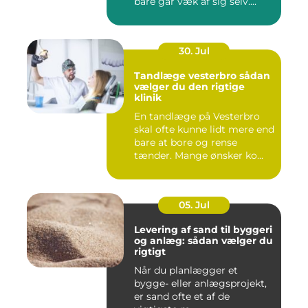
bare går væk af sig selv....
30. Jul
Tandlæge vesterbro sådan
vælger du den rigtige
klinik
En tandlæge på Vesterbro
skal ofte kunne lidt mere end
bare at bore og rense
tænder. Mange ønsker ko...
05. Jul
Levering af sand til byggeri
og anlæg: sådan vælger du
rigtigt
Når du planlægger et
bygge- eller anlægsprojekt,
er sand ofte et af de