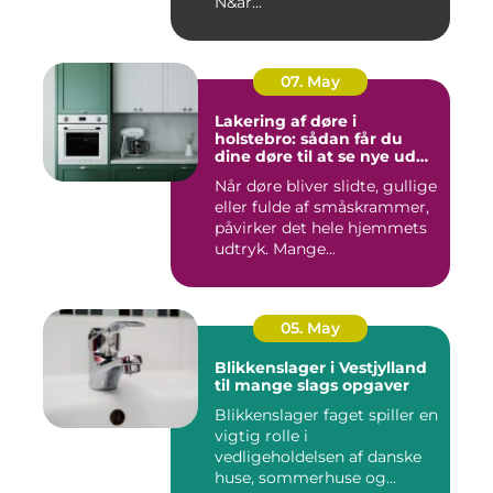
N&ar...
07. May
Lakering af døre i
holstebro: sådan får du
dine døre til at se nye ud
igen
Når døre bliver slidte, gullige
eller fulde af småskrammer,
påvirker det hele hjemmets
udtryk. Mange...
05. May
Blikkenslager i Vestjylland
til mange slags opgaver
Blikkenslager faget spiller en
vigtig rolle i
vedligeholdelsen af danske
huse, sommerhuse og