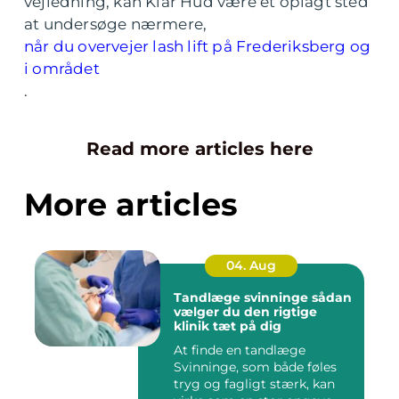
vejledning, kan Klar Hud være et oplagt sted
at undersøge nærmere,
når du overvejer lash lift på Frederiksberg og
i området
.
Read more articles here
More articles
04. Aug
Tandlæge svinninge sådan
vælger du den rigtige
klinik tæt på dig
At finde en tandlæge
Svinninge, som både føles
tryg og fagligt stærk, kan