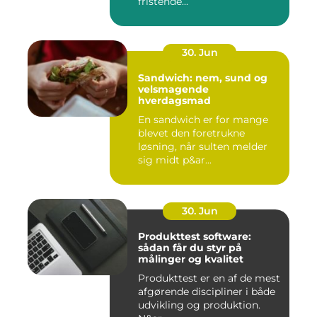
fristende...
30. Jun
Sandwich: nem, sund og
velsmagende
hverdagsmad
En sandwich er for mange
blevet den foretrukne
løsning, når sulten melder
sig midt p&ar...
30. Jun
Produkttest software:
sådan får du styr på
målinger og kvalitet
Produkttest er en af de mest
afgørende discipliner i både
udvikling og produktion.