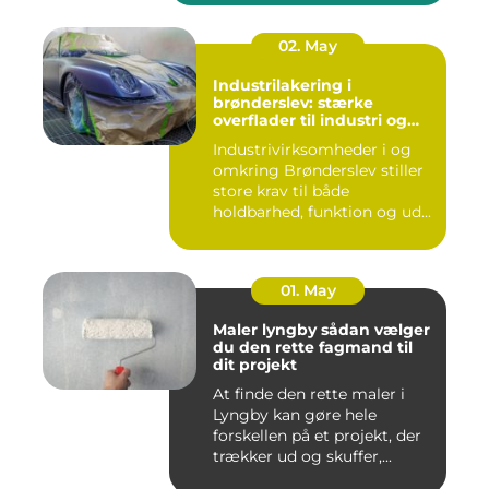
02. May
Industrilakering i
brønderslev: stærke
overflader til industri og
erhverv
Industrivirksomheder i og
omkring Brønderslev stiller
store krav til både
holdbarhed, funktion og ud...
01. May
Maler lyngby sådan vælger
du den rette fagmand til
dit projekt
At finde den rette maler i
Lyngby kan gøre hele
forskellen på et projekt, der
trækker ud og skuffer,...