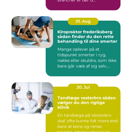
brancher er der d...
01. Aug
Kiropraktor frederiksberg
sådan finder du den rette
behandling til dine smerter
Mange oplever på et
tidspunkt smerter i ryg,
nakke eller skuldre, som ikke
bare går væk af sig selv....
30. Jul
Tandlæge vesterbro sådan
vælger du den rigtige
klinik
En tandlæge på Vesterbro
skal ofte kunne lidt mere end
bare at bore og rense