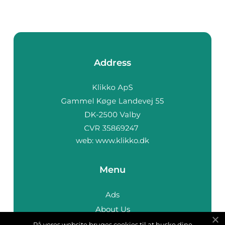
Address
web:
www.klikko.dk
Menu
Ads
About Us
Cookies
På vores website bruges cookies til at huske dine