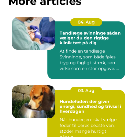
More articles
04. Aug
Tandlæge svinninge sådan
vælger du den rigtige
klinik tæt på dig
At finde en tandlæge
Svinninge, som både føles
tryg og fagligt stærk, kan
virke som en stor opgave. ...
03. Aug
Hundefoder: der giver
energi, sundhed og trivsel i
hverdagen
Når hundeejere skal vælge
foder til deres bedste ven,
støder mange hurtigt