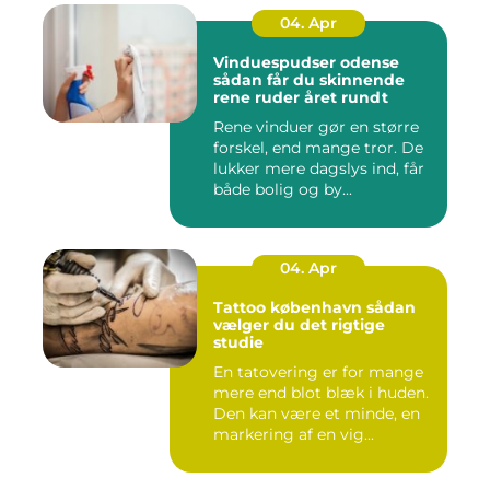
04. Apr
Vinduespudser odense
sådan får du skinnende
rene ruder året rundt
Rene vinduer gør en større
forskel, end mange tror. De
lukker mere dagslys ind, får
både bolig og by...
04. Apr
Tattoo københavn sådan
vælger du det rigtige
studie
En tatovering er for mange
mere end blot blæk i huden.
Den kan være et minde, en
markering af en vig...