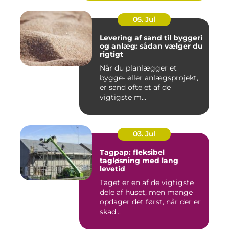
05. Jul
Levering af sand til byggeri
og anlæg: sådan vælger du
rigtigt
Når du planlægger et
bygge- eller anlægsprojekt,
er sand ofte et af de
vigtigste m...
03. Jul
Tagpap: fleksibel
tagløsning med lang
levetid
Taget er en af de vigtigste
dele af huset, men mange
opdager det først, når der er
skad...