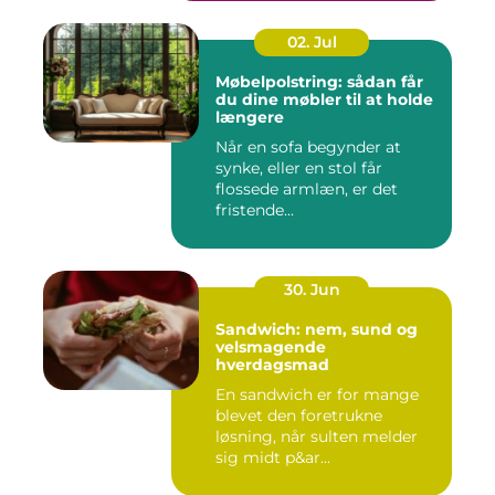
02. Jul
Møbelpolstring: sådan får
du dine møbler til at holde
længere
Når en sofa begynder at
synke, eller en stol får
flossede armlæn, er det
fristende...
30. Jun
Sandwich: nem, sund og
velsmagende
hverdagsmad
En sandwich er for mange
blevet den foretrukne
løsning, når sulten melder
sig midt p&ar...