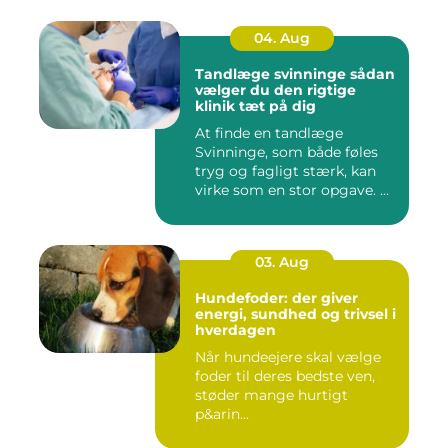
04. Aug
Tandlæge svinninge sådan
vælger du den rigtige
klinik tæt på dig
At finde en tandlæge
Svinninge, som både føles
tryg og fagligt stærk, kan
virke som en stor opgave. ...
03. Aug
Hundefoder: der giver
energi, sundhed og trivsel i
hverdagen
Når hundeejere skal vælge
foder til deres bedste ven,
støder mange hurtigt
p&arin...