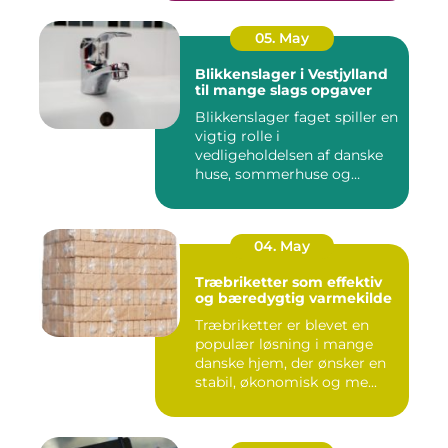
05. May
Blikkenslager i Vestjylland
til mange slags opgaver
Blikkenslager faget spiller en
vigtig rolle i
vedligeholdelsen af danske
huse, sommerhuse og
erhverv...
04. May
Træbriketter som effektiv
og bæredygtig varmekilde
Træbriketter er blevet en
populær løsning i mange
danske hjem, der ønsker en
stabil, økonomisk og me...