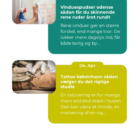
Vinduespudser odense
sådan får du skinnende
rene ruder året rundt
Rene vinduer gør en større
forskel, end mange tror. De
lukker mere dagslys ind, får
både bolig og by...
04. Apr
Tattoo københavn sådan
vælger du det rigtige
studie
En tatovering er for mange
mere end blot blæk i huden.
Den kan være et minde, en
markering af en vig...