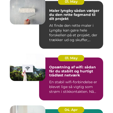
01. May
Maler lyngby sådan vælger
du den rette fagmand til
dit projekt
At finde den rette maler i
Lyngby kan gøre hele
forskellen på et projekt, der
trækker ud og skuffer,...
01. May
Opsætning af wifi: sådan
får du stabilt og hurtigt
trådløst netværk
En stabil wifi-forbindelse er
blevet lige så vigtig som
strøm i stikkontakten. Nå...
04. Apr