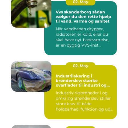
02. May
Vvs skanderborg sådan
vælger du den rette hjælp
til vand, varme og sanitet
Når vandhanen drypper,
radiatoren er kold, eller du
skal have nyt badeværelse,
er en dygtig VVS-inst...
02. May
Industrilakering i
brønderslev: stærke
overflader til industri og
erhverv
Industrivirksomheder i og
omkring Brønderslev stiller
store krav til både
holdbarhed, funktion og ud...