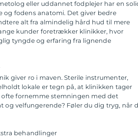
tolog eller uddannet fodplejer har en soli
 og fodens anatomi. Det giver bedre
dtere alt fra almindelig hård hud til mere
ge kunder foretrækker klinikker, hvor
lig tyngde og erfaring fra lignende
r
ik giver ro i maven. Sterile instrumenter,
holdt lokale er tegn på, at klinikken tager
kan ofte fornemme stemningen med det
t og velfungerende? Føler du dig tryg, når 
kstra behandlinger