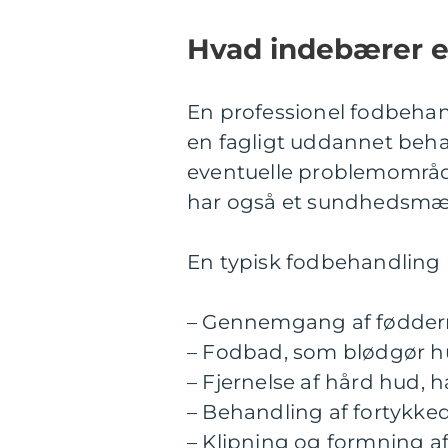
Hvad indebærer e
En professionel fodbehand
en fagligt uddannet beh
eventuelle problemområd
har også et sundhedsmæs
En typisk fodbehandling 
– Gennemgang af føddern
– Fodbad, som blødgør 
– Fjernelse af hård hud, 
– Behandling af fortykke
– Klipning og formning a