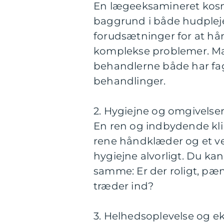
En lægeeksamineret kosme
baggrund i både hudpleje
forudsætninger for at hån
komplekse problemer. Man
behandlerne både har fag
behandlinger.
2. Hygiejne og omgivelse
En ren og indbydende klin
rene håndklæder og et vel
hygiejne alvorligt. Du 
samme: Er der roligt, pæn
træder ind?
3. Helhedsoplevelse og e