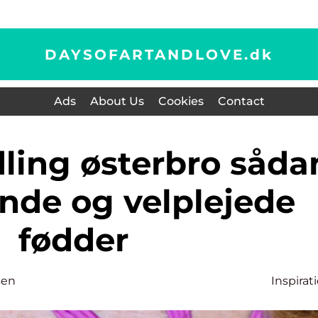
DAYSOFARTANDLOVE.
dk
Ads
About Us
Cookies
Contact
unde og velplejede
fødder
sen
Inspirat