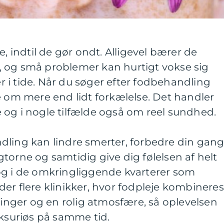
indtil de gør ondt. Alligevel bærer de
 og små problemer kan hurtigt vokse sig
rer i tide. Når du søger efter fodbehandling
e om mere end lidt forkælelse. Det handler
 og i nogle tilfælde også om reel sundhed.
dling kan lindre smerter, forbedre din gang
torne og samtidig give dig følelsen af helt
og i de omkringliggende kvarterer som
er flere klinikker, hvor fodpleje kombineres
ger og en rolig atmosfære, så oplevelsen
uksuriøs på samme tid.