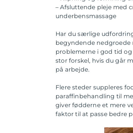
– Afsluttende pleje med c
underbensmassage
Har du særlige udfordring
begyndende nedgroede n
problemerne i god tid og 
stor forskel, hvis du går 
på arbejde.
Flere steder suppleres f
paraffinbehandling til meg
giver fødderne et mere v
faktor til at passe bedre