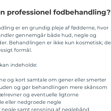
n professionel fodbehandling?
ling er en grundig pleje af fødderne, hvor
andler gennemgår både hud, negle og
er. Behandlingen er ikke kun kosmetisk; d
sigt formål.
kan indeholde:
e og kort samtale om gener eller smerter
huden og gør behandlingen mere skånsom
hælrevner og eventuelle ligtorne
de eller nedgroede negle
f negle samt rensning af neglebånd