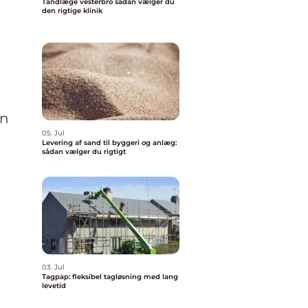
Tandlæge vesterbro sådan vælger du
den rigtige klinik
en
05. Jul
Levering af sand til byggeri og anlæg:
sådan vælger du rigtigt
03. Jul
Tagpap: fleksibel tagløsning med lang
levetid