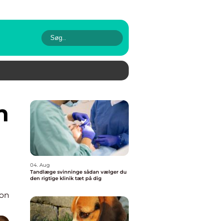
04. Aug
Tandlæge svinninge sådan vælger du
den rigtige klinik tæt på dig
ion