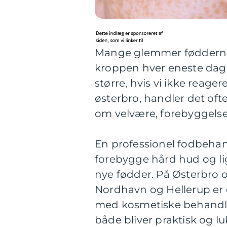
Mange glemmer fødderne, 
kroppen hver eneste dag,
større, hvis vi ikke reage
østerbro, handler det oft
om velvære, forebyggelse
En professionel fodbehan
forebygge hård hud og lig
nye fødder. På Østerbro 
Nordhavn og Hellerup er d
med kosmetiske behandlin
både bliver praktisk og l