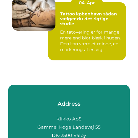
04. Apr
Tattoo københavn sådan
vælger du det rigtige
studie
En tatovering er for mange
mere end blot blæk i huden.
Den kan være et minde, en
markering af en vig...
Address