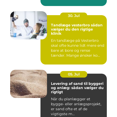
30. Jul
Tandlæge vesterbro sådan
vælger du den rigtige
klinik
En tandlæge på Vesterbro
skal ofte kunne lidt mere end
bare at bore og rense
tænder. Mange ønsker ko...
05. Jul
Levering af sand til byggeri
og anlæg: sådan vælger du
rigtigt
Når du planlægger et
bygge- eller anlægsprojekt,
er sand ofte et af de
vigtigste m...