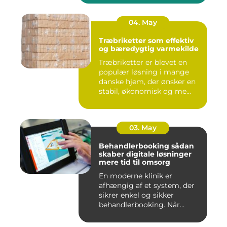
04. May
Træbriketter som effektiv
og bæredygtig varmekilde
Træbriketter er blevet en
populær løsning i mange
danske hjem, der ønsker en
stabil, økonomisk og me...
03. May
Behandlerbooking sådan
skaber digitale løsninger
mere tid til omsorg
En moderne klinik er
afhængig af et system, der
sikrer enkel og sikker
behandlerbooking. Når
patient...