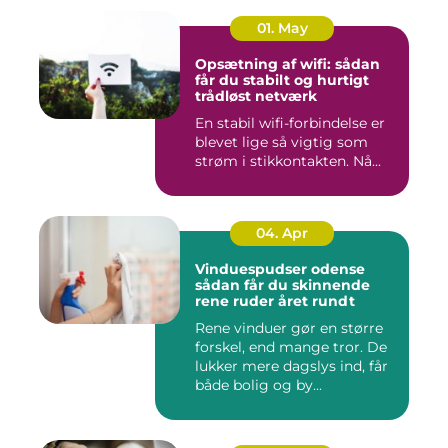
01. May
Opsætning af wifi: sådan
får du stabilt og hurtigt
trådløst netværk
En stabil wifi-forbindelse er
blevet lige så vigtig som
strøm i stikkontakten. Nå...
04. Apr
Vinduespudser odense
sådan får du skinnende
rene ruder året rundt
Rene vinduer gør en større
forskel, end mange tror. De
lukker mere dagslys ind, får
både bolig og by...