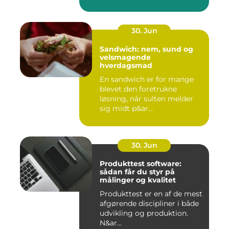
30. Jun
Sandwich: nem, sund og
velsmagende
hverdagsmad
En sandwich er for mange
blevet den foretrukne
løsning, når sulten melder
sig midt p&ar...
30. Jun
Produkttest software:
sådan får du styr på
målinger og kvalitet
Produkttest er en af de mest
afgørende discipliner i både
udvikling og produktion.
N&ar...