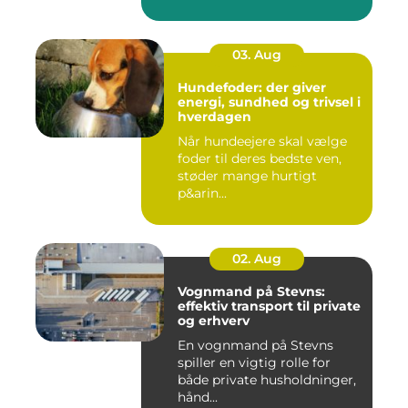
03. Aug
Hundefoder: der giver
energi, sundhed og trivsel i
hverdagen
Når hundeejere skal vælge
foder til deres bedste ven,
støder mange hurtigt
p&arin...
02. Aug
Vognmand på Stevns:
effektiv transport til private
og erhverv
En vognmand på Stevns
spiller en vigtig rolle for
både private husholdninger,
hånd...