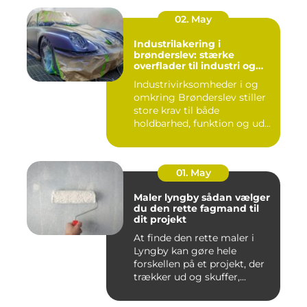
02. May
Industrilakering i
brønderslev: stærke
overflader til industri og
erhverv
Industrivirksomheder i og
omkring Brønderslev stiller
store krav til både
holdbarhed, funktion og ud...
01. May
Maler lyngby sådan vælger
du den rette fagmand til
dit projekt
At finde den rette maler i
Lyngby kan gøre hele
forskellen på et projekt, der
trækker ud og skuffer,...