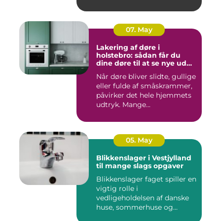
07. May
Lakering af døre i
holstebro: sådan får du
dine døre til at se nye ud
igen
Når døre bliver slidte, gullige
eller fulde af småskrammer,
påvirker det hele hjemmets
udtryk. Mange...
05. May
Blikkenslager i Vestjylland
til mange slags opgaver
Blikkenslager faget spiller en
vigtig rolle i
vedligeholdelsen af danske
huse, sommerhuse og
erhverv...