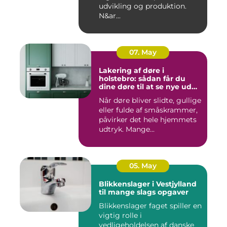
udvikling og produktion.
N&ar...
07. May
Lakering af døre i
holstebro: sådan får du
dine døre til at se nye ud
igen
Når døre bliver slidte, gullige
eller fulde af småskrammer,
påvirker det hele hjemmets
udtryk. Mange...
05. May
Blikkenslager i Vestjylland
til mange slags opgaver
Blikkenslager faget spiller en
vigtig rolle i
vedligeholdelsen af danske