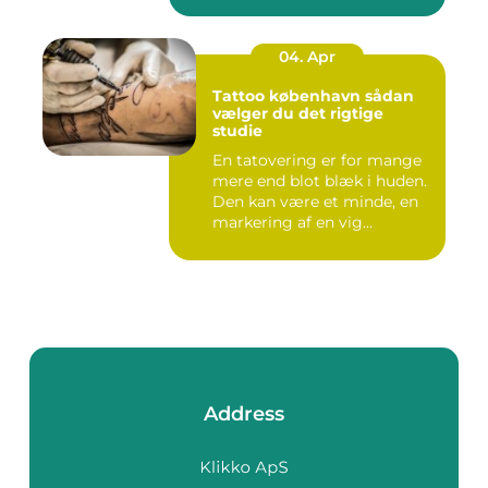
04. Apr
Tattoo københavn sådan
vælger du det rigtige
studie
En tatovering er for mange
mere end blot blæk i huden.
Den kan være et minde, en
markering af en vig...
Address