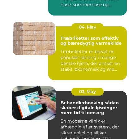
huse, sommerhuse og
erhverv...
04. May
Træbriketter som effektiv
og bæredygtig varmekilde
Træbriketter er blevet en
populær løsning i mange
danske hjem, der ønsker en
stabil, økonomisk og me...
03. May
Behandlerbooking sådan
skaber digitale løsninger
mere tid til omsorg
En moderne klinik er
afhængig af et system, der
sikrer enkel og sikker
behandlerbooking. Når