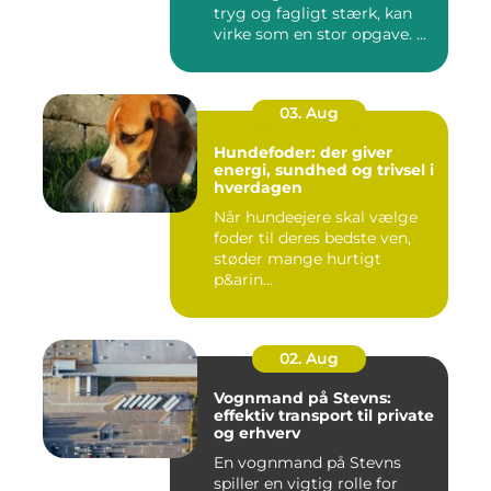
tryg og fagligt stærk, kan
virke som en stor opgave. ...
03. Aug
Hundefoder: der giver
energi, sundhed og trivsel i
hverdagen
Når hundeejere skal vælge
foder til deres bedste ven,
støder mange hurtigt
p&arin...
02. Aug
Vognmand på Stevns:
effektiv transport til private
og erhverv
En vognmand på Stevns
spiller en vigtig rolle for