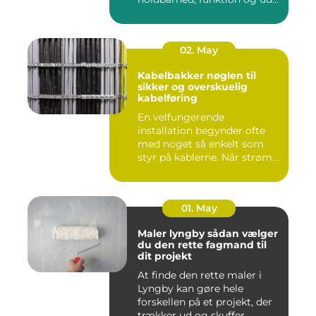
02. May
Kabelbakker nøglen til
sikker og overskuelig
kabelføring
En velfungerende
installation begynder ofte
med noget så enkelt som
styr på kablerne. Når strøm-,
da...
01. May
Maler lyngby sådan vælger
du den rette fagmand til
dit projekt
At finde den rette maler i
Lyngby kan gøre hele
forskellen på et projekt, der
trækker ud og skuffer,...