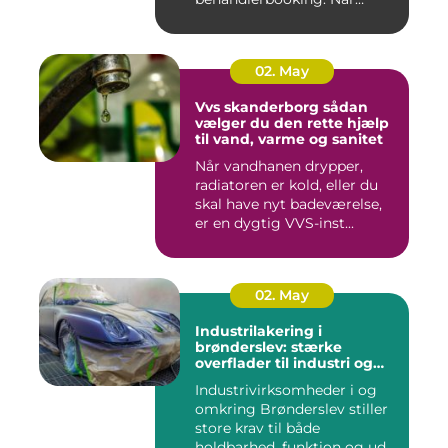
patient...
02. May
Vvs skanderborg sådan
vælger du den rette hjælp
til vand, varme og sanitet
Når vandhanen drypper,
radiatoren er kold, eller du
skal have nyt badeværelse,
er en dygtig VVS-inst...
02. May
Industrilakering i
brønderslev: stærke
overflader til industri og
erhverv
Industrivirksomheder i og
omkring Brønderslev stiller
store krav til både
holdbarhed, funktion og ud...