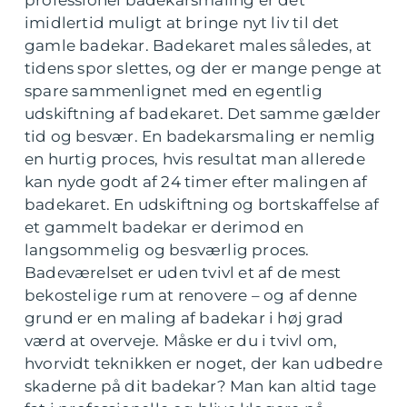
professionel badekarsmaling er det
imidlertid muligt at bringe nyt liv til det
gamle badekar. Badekaret males således, at
tidens spor slettes, og der er mange penge at
spare sammenlignet med en egentlig
udskiftning af badekaret. Det samme gælder
tid og besvær. En badekarsmaling er nemlig
en hurtig proces, hvis resultat man allerede
kan nyde godt af 24 timer efter malingen af
badekaret. En udskiftning og bortskaffelse af
et gammelt badekar er derimod en
langsommelig og besværlig proces.
Badeværelset er uden tvivl et af de mest
bekostelige rum at renovere – og af denne
grund er en maling af badekar i høj grad
værd at overveje. Måske er du i tvivl om,
hvorvidt teknikken er noget, der kan udbedre
skaderne på dit badekar? Man kan altid tage