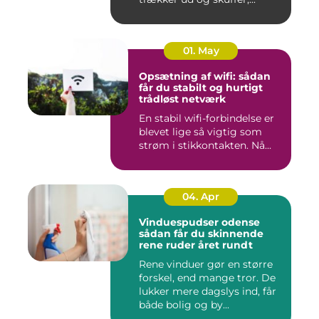
01. May
Opsætning af wifi: sådan
får du stabilt og hurtigt
trådløst netværk
En stabil wifi-forbindelse er
blevet lige så vigtig som
strøm i stikkontakten. Nå...
04. Apr
Vinduespudser odense
sådan får du skinnende
rene ruder året rundt
Rene vinduer gør en større
forskel, end mange tror. De
lukker mere dagslys ind, får
både bolig og by...