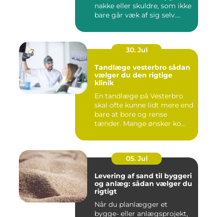
nakke eller skuldre, som ikke
bare går væk af sig selv....
30. Jul
Tandlæge vesterbro sådan
vælger du den rigtige
klinik
En tandlæge på Vesterbro
skal ofte kunne lidt mere end
bare at bore og rense
tænder. Mange ønsker ko...
05. Jul
Levering af sand til byggeri
og anlæg: sådan vælger du
rigtigt
Når du planlægger et
bygge- eller anlægsprojekt,