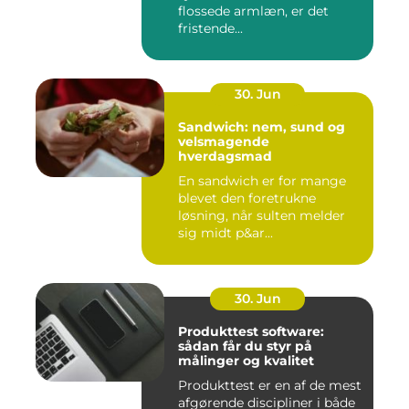
flossede armlæn, er det
fristende...
30. Jun
Sandwich: nem, sund og
velsmagende
hverdagsmad
En sandwich er for mange
blevet den foretrukne
løsning, når sulten melder
sig midt p&ar...
30. Jun
Produkttest software:
sådan får du styr på
målinger og kvalitet
Produkttest er en af de mest
afgørende discipliner i både