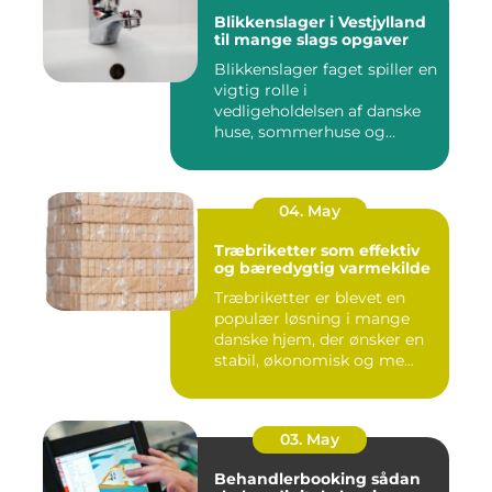
Blikkenslager i Vestjylland
til mange slags opgaver
Blikkenslager faget spiller en
vigtig rolle i
vedligeholdelsen af danske
huse, sommerhuse og
erhverv...
04. May
Træbriketter som effektiv
og bæredygtig varmekilde
Træbriketter er blevet en
populær løsning i mange
danske hjem, der ønsker en
stabil, økonomisk og me...
03. May
Behandlerbooking sådan