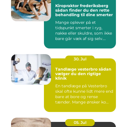
Kiropraktor frederiksberg
sådan finder du den rette
behandling til dine smerter
Mange oplever på et
tidspunkt smerter i ryg,
nakke eller skuldre, som ikke
bare går væk af sig selv....
30. Jul
Tandlæge vesterbro sådan
vælger du den rigtige
klinik
En tandlæge på Vesterbro
skal ofte kunne lidt mere end
bare at bore og rense
tænder. Mange ønsker ko...
05. Jul