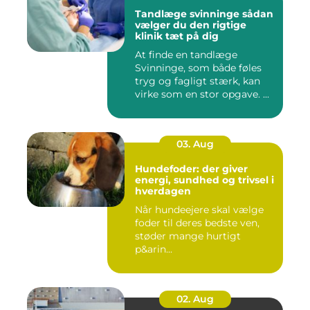
Tandlæge svinninge sådan
vælger du den rigtige
klinik tæt på dig
At finde en tandlæge
Svinninge, som både føles
tryg og fagligt stærk, kan
virke som en stor opgave. ...
03. Aug
Hundefoder: der giver
energi, sundhed og trivsel i
hverdagen
Når hundeejere skal vælge
foder til deres bedste ven,
støder mange hurtigt
p&arin...
02. Aug