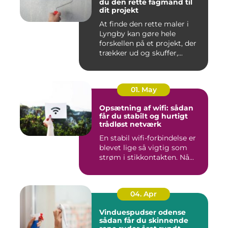
du den rette fagmand til
dit projekt
At finde den rette maler i
Lyngby kan gøre hele
forskellen på et projekt, der
trækker ud og skuffer,...
01. May
Opsætning af wifi: sådan
får du stabilt og hurtigt
trådløst netværk
En stabil wifi-forbindelse er
blevet lige så vigtig som
strøm i stikkontakten. Nå...
04. Apr
Vinduespudser odense
sådan får du skinnende