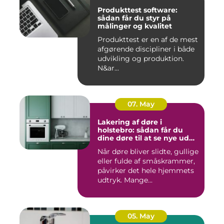
Produkttest software:
sådan får du styr på
målinger og kvalitet
Produkttest er en af de mest
afgørende discipliner i både
udvikling og produktion.
N&ar...
07. May
Lakering af døre i
holstebro: sådan får du
dine døre til at se nye ud
igen
Når døre bliver slidte, gullige
eller fulde af småskrammer,
påvirker det hele hjemmets
udtryk. Mange...
05. May