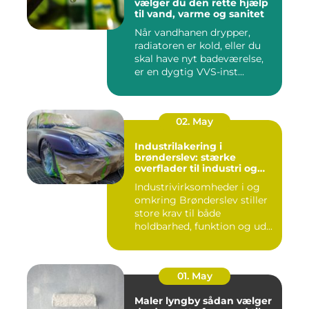
vælger du den rette hjælp
til vand, varme og sanitet
Når vandhanen drypper,
radiatoren er kold, eller du
skal have nyt badeværelse,
er en dygtig VVS-inst...
02. May
Industrilakering i
brønderslev: stærke
overflader til industri og
erhverv
Industrivirksomheder i og
omkring Brønderslev stiller
store krav til både
holdbarhed, funktion og ud...
01. May
Maler lyngby sådan vælger