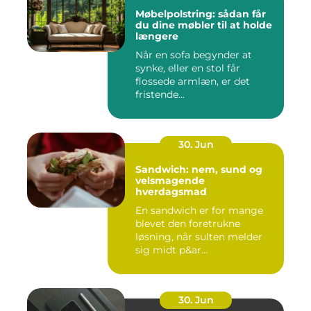
Møbelpolstring: sådan får
du dine møbler til at holde
længere
Når en sofa begynder at
synke, eller en stol får
flossede armlæn, er det
fristende...
30. Jun
Sandwich: nem, sund og
velsmagende
hverdagsmad
En sandwich er for mange
blevet den foretrukne
løsning, når sulten melder
sig midt p&ar...
30. Jun