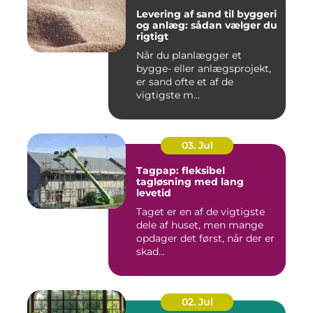
Levering af sand til byggeri
og anlæg: sådan vælger du
rigtigt
Når du planlægger et
bygge- eller anlægsprojekt,
er sand ofte et af de
vigtigste m...
03. Jul
Tagpap: fleksibel
tagløsning med lang
levetid
Taget er en af de vigtigste
dele af huset, men mange
opdager det først, når der er
skad...
02. Jul