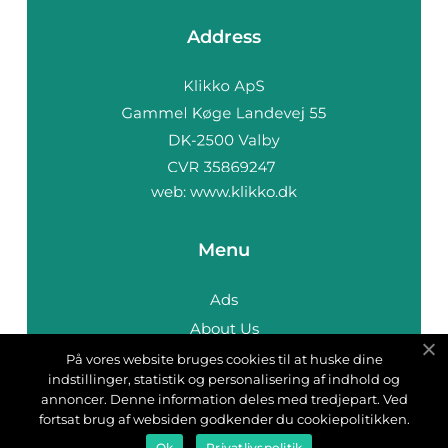
Address
web:
www.klikko.dk
Menu
Ads
About Us
Cookies
På vores website bruges cookies til at huske dine
indstillinger, statistik og personalisering af indhold og
Contact
annoncer. Denne information deles med tredjepart. Ved
Sitemap
fortsat brug af websiden godkender du cookiepolitikken.
Ok
Privatlivspolitik