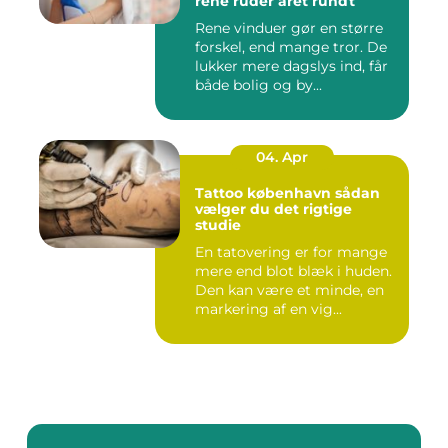
rene ruder året rundt
Rene vinduer gør en større
forskel, end mange tror. De
lukker mere dagslys ind, får
både bolig og by...
04. Apr
Tattoo københavn sådan
vælger du det rigtige
studie
En tatovering er for mange
mere end blot blæk i huden.
Den kan være et minde, en
markering af en vig...