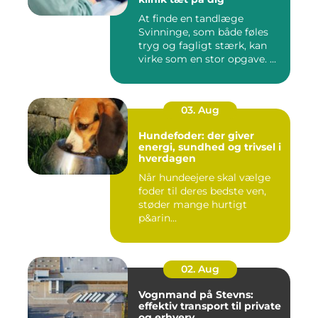
At finde en tandlæge
Svinninge, som både føles
tryg og fagligt stærk, kan
virke som en stor opgave. ...
03. Aug
Hundefoder: der giver
energi, sundhed og trivsel i
hverdagen
Når hundeejere skal vælge
foder til deres bedste ven,
støder mange hurtigt
p&arin...
02. Aug
Vognmand på Stevns:
effektiv transport til private
og erhverv