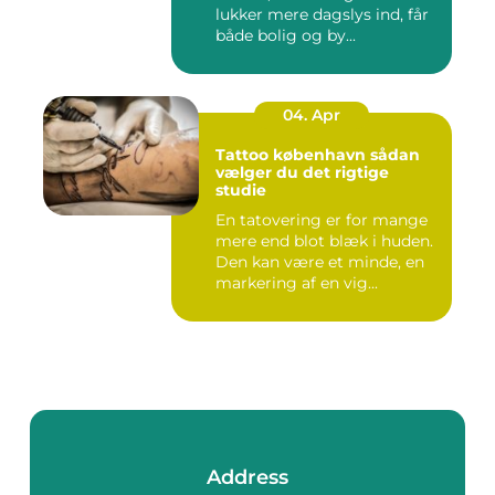
lukker mere dagslys ind, får
både bolig og by...
04. Apr
Tattoo københavn sådan
vælger du det rigtige
studie
En tatovering er for mange
mere end blot blæk i huden.
Den kan være et minde, en
markering af en vig...
Address