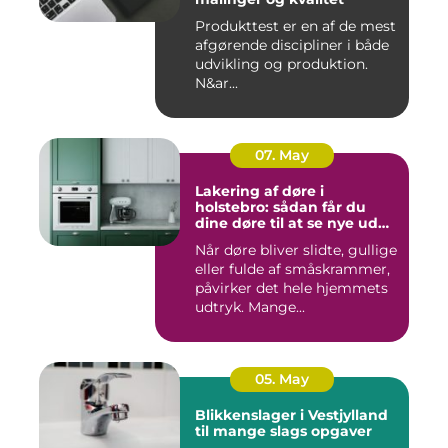
Produkttest er en af de mest
afgørende discipliner i både
udvikling og produktion.
N&ar...
07. May
Lakering af døre i
holstebro: sådan får du
dine døre til at se nye ud
igen
Når døre bliver slidte, gullige
eller fulde af småskrammer,
påvirker det hele hjemmets
udtryk. Mange...
05. May
Blikkenslager i Vestjylland
til mange slags opgaver