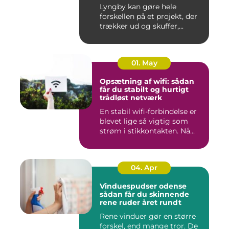
Lyngby kan gøre hele
forskellen på et projekt, der
trækker ud og skuffer,...
01. May
Opsætning af wifi: sådan
får du stabilt og hurtigt
trådløst netværk
En stabil wifi-forbindelse er
blevet lige så vigtig som
strøm i stikkontakten. Nå...
04. Apr
Vinduespudser odense
sådan får du skinnende
rene ruder året rundt
Rene vinduer gør en større
forskel, end mange tror. De