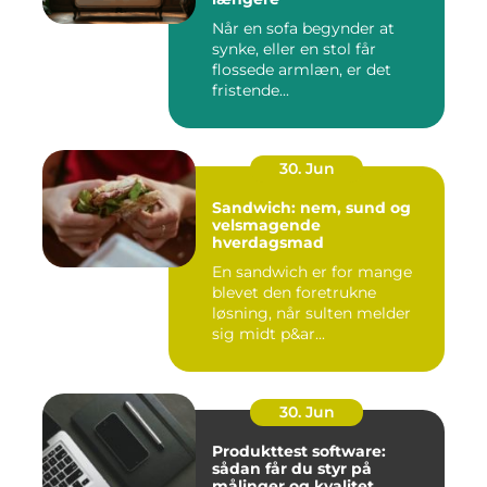
Når en sofa begynder at
synke, eller en stol får
flossede armlæn, er det
fristende...
30. Jun
Sandwich: nem, sund og
velsmagende
hverdagsmad
En sandwich er for mange
blevet den foretrukne
løsning, når sulten melder
sig midt p&ar...
30. Jun
Produkttest software:
sådan får du styr på
målinger og kvalitet