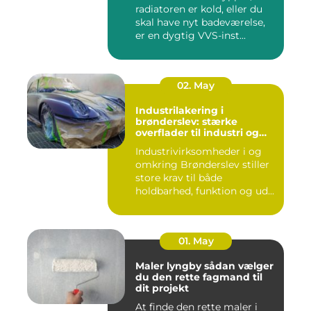
radiatoren er kold, eller du
skal have nyt badeværelse,
er en dygtig VVS-inst...
02. May
Industrilakering i
brønderslev: stærke
overflader til industri og
erhverv
Industrivirksomheder i og
omkring Brønderslev stiller
store krav til både
holdbarhed, funktion og ud...
01. May
Maler lyngby sådan vælger
du den rette fagmand til
dit projekt
At finde den rette maler i