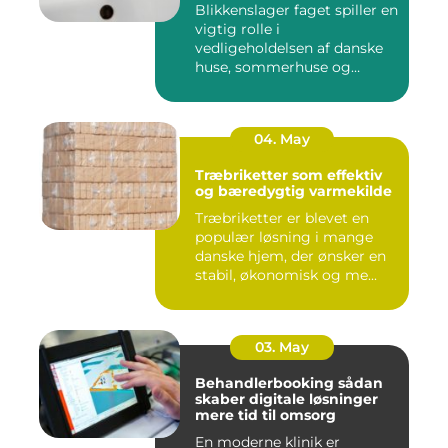
Blikkenslager faget spiller en
vigtig rolle i
vedligeholdelsen af danske
huse, sommerhuse og
erhverv...
04. May
Træbriketter som effektiv
og bæredygtig varmekilde
Træbriketter er blevet en
populær løsning i mange
danske hjem, der ønsker en
stabil, økonomisk og me...
03. May
Behandlerbooking sådan
skaber digitale løsninger
mere tid til omsorg
En moderne klinik er