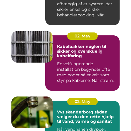
afhængig af et system, der
sikrer enkel og sikker
behandlerbooking. Når
patient...
02. May
Kabelbakker nøglen til
sikker og overskuelig
kabelføring
En velfungerende
installation begynder ofte
med noget så enkelt som
styr på kablerne. Når strøm-,
da...
02. May
Vvs skanderborg sådan
vælger du den rette hjælp
til vand, varme og sanitet
Når vandhanen drypper,