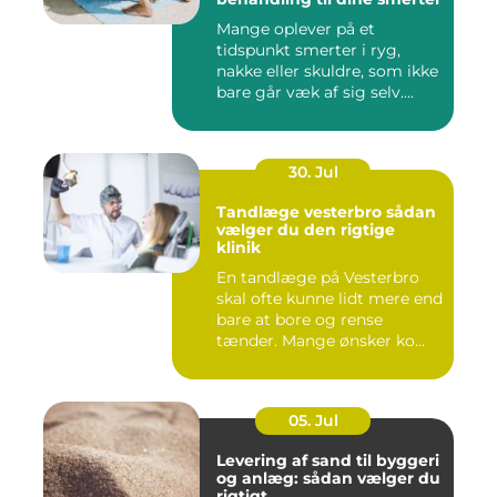
Mange oplever på et
tidspunkt smerter i ryg,
nakke eller skuldre, som ikke
bare går væk af sig selv....
30. Jul
Tandlæge vesterbro sådan
vælger du den rigtige
klinik
En tandlæge på Vesterbro
skal ofte kunne lidt mere end
bare at bore og rense
tænder. Mange ønsker ko...
05. Jul
Levering af sand til byggeri
og anlæg: sådan vælger du
rigtigt