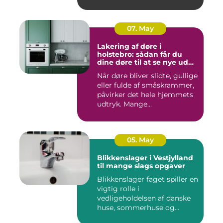
07. May
Lakering af døre i
holstebro: sådan får du
dine døre til at se nye ud
igen
Når døre bliver slidte, gullige
eller fulde af småskrammer,
påvirker det hele hjemmets
udtryk. Mange...
05. May
Blikkenslager i Vestjylland
til mange slags opgaver
Blikkenslager faget spiller en
vigtig rolle i
vedligeholdelsen af danske
huse, sommerhuse og
erhverv...