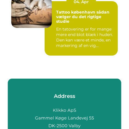
04. Apr
Tattoo københavn sådan
vælger du det rigtige
studie
En tatovering er for mange
mere end blot blæk i huden.
Den kan være et minde, en
markering af en vig...
Address