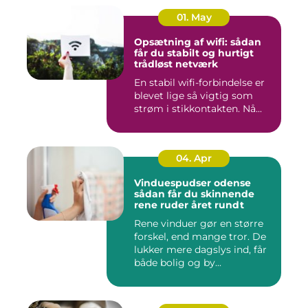
01. May
Opsætning af wifi: sådan
får du stabilt og hurtigt
trådløst netværk
En stabil wifi-forbindelse er
blevet lige så vigtig som
strøm i stikkontakten. Nå...
04. Apr
Vinduespudser odense
sådan får du skinnende
rene ruder året rundt
Rene vinduer gør en større
forskel, end mange tror. De
lukker mere dagslys ind, får
både bolig og by...