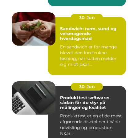
30. Jun
Sandwich: nem, sund og
velsmagende
hverdagsmad
En sandwich er for mange
blevet den foretrukne
løsning, når sulten melder
sig midt p&ar...
30. Jun
Produkttest software:
sådan får du styr på
målinger og kvalitet
Produkttest er en af de mest
afgørende discipliner i både
udvikling og produktion.
N&ar...