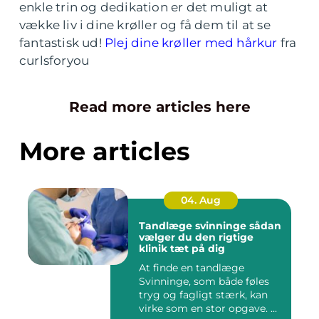
enkle trin og dedikation er det muligt at
vække liv i dine krøller og få dem til at se
fantastisk ud!
Plej dine krøller med hårkur
fra
curlsforyou
Read more articles here
More articles
04. Aug
Tandlæge svinninge sådan
vælger du den rigtige
klinik tæt på dig
At finde en tandlæge
Svinninge, som både føles
tryg og fagligt stærk, kan
virke som en stor opgave. ...