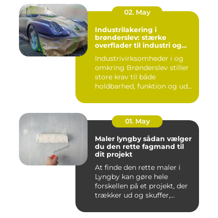
02. May
Industrilakering i
brønderslev: stærke
overflader til industri og
erhverv
Industrivirksomheder i og
omkring Brønderslev stiller
store krav til både
holdbarhed, funktion og ud...
01. May
Maler lyngby sådan vælger
du den rette fagmand til
dit projekt
At finde den rette maler i
Lyngby kan gøre hele
forskellen på et projekt, der
trækker ud og skuffer,...