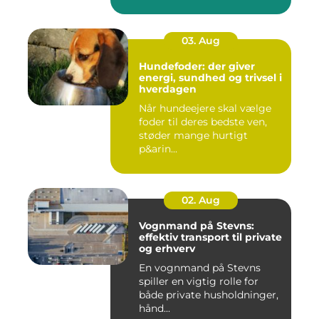
03. Aug
Hundefoder: der giver
energi, sundhed og trivsel i
hverdagen
Når hundeejere skal vælge
foder til deres bedste ven,
støder mange hurtigt
p&arin...
02. Aug
Vognmand på Stevns:
effektiv transport til private
og erhverv
En vognmand på Stevns
spiller en vigtig rolle for
både private husholdninger,
hånd...