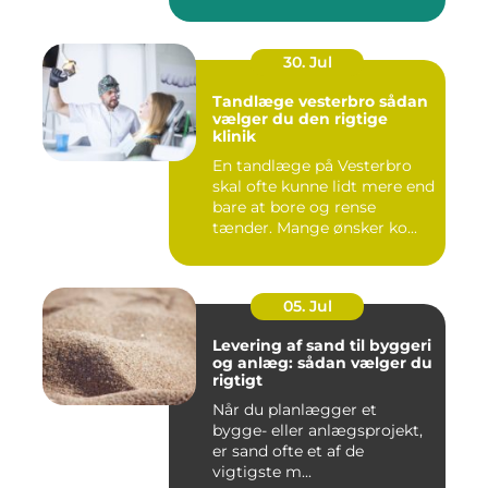
30. Jul
Tandlæge vesterbro sådan
vælger du den rigtige
klinik
En tandlæge på Vesterbro
skal ofte kunne lidt mere end
bare at bore og rense
tænder. Mange ønsker ko...
05. Jul
Levering af sand til byggeri
og anlæg: sådan vælger du
rigtigt
Når du planlægger et
bygge- eller anlægsprojekt,
er sand ofte et af de
vigtigste m...