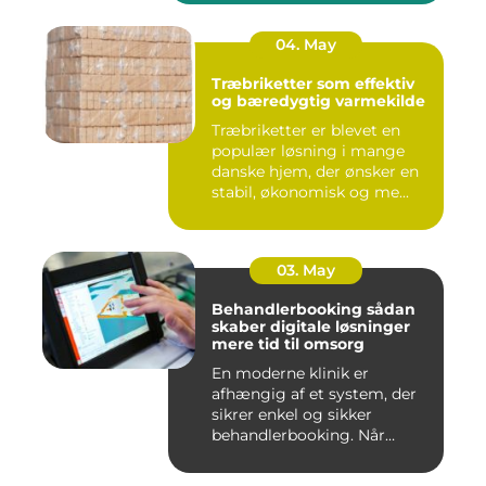
04. May
Træbriketter som effektiv
og bæredygtig varmekilde
Træbriketter er blevet en
populær løsning i mange
danske hjem, der ønsker en
stabil, økonomisk og me...
03. May
Behandlerbooking sådan
skaber digitale løsninger
mere tid til omsorg
En moderne klinik er
afhængig af et system, der
sikrer enkel og sikker
behandlerbooking. Når
patient...