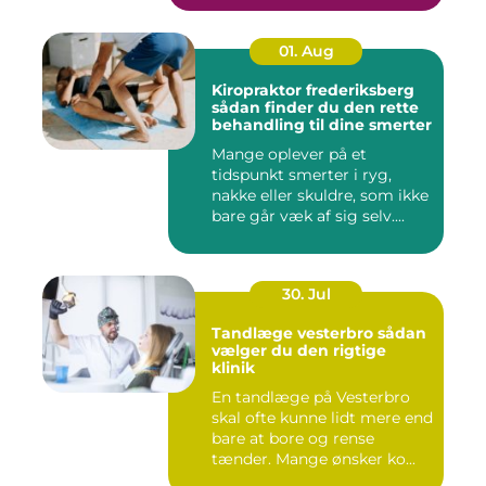
01. Aug
Kiropraktor frederiksberg
sådan finder du den rette
behandling til dine smerter
Mange oplever på et
tidspunkt smerter i ryg,
nakke eller skuldre, som ikke
bare går væk af sig selv....
30. Jul
Tandlæge vesterbro sådan
vælger du den rigtige
klinik
En tandlæge på Vesterbro
skal ofte kunne lidt mere end
bare at bore og rense
tænder. Mange ønsker ko...