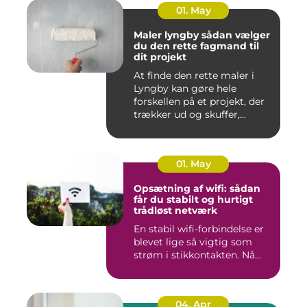
01. May
Maler lyngby sådan vælger
du den rette fagmand til
dit projekt
At finde den rette maler i
Lyngby kan gøre hele
forskellen på et projekt, der
trækker ud og skuffer,...
01. May
Opsætning af wifi: sådan
får du stabilt og hurtigt
trådløst netværk
En stabil wifi-forbindelse er
blevet lige så vigtig som
strøm i stikkontakten. Nå...
04. Apr