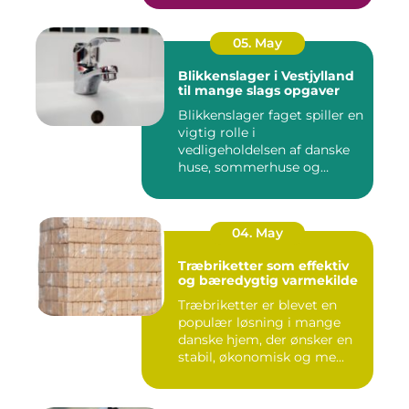
05. May
Blikkenslager i Vestjylland
til mange slags opgaver
Blikkenslager faget spiller en
vigtig rolle i
vedligeholdelsen af danske
huse, sommerhuse og
erhverv...
04. May
Træbriketter som effektiv
og bæredygtig varmekilde
Træbriketter er blevet en
populær løsning i mange
danske hjem, der ønsker en
stabil, økonomisk og me...