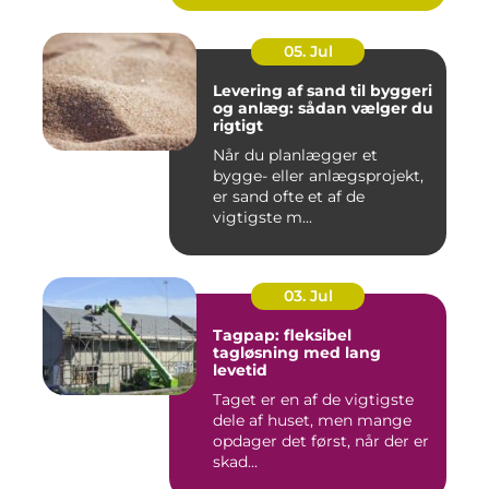
05. Jul
Levering af sand til byggeri
og anlæg: sådan vælger du
rigtigt
Når du planlægger et
bygge- eller anlægsprojekt,
er sand ofte et af de
vigtigste m...
03. Jul
Tagpap: fleksibel
tagløsning med lang
levetid
Taget er en af de vigtigste
dele af huset, men mange
opdager det først, når der er
skad...