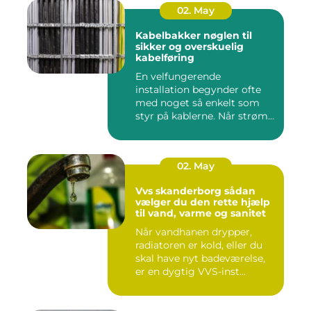
02. May
Kabelbakker nøglen til
sikker og overskuelig
kabelføring
En velfungerende
installation begynder ofte
med noget så enkelt som
styr på kablerne. Når strøm-,
da...
02. May
Vvs skanderborg sådan
vælger du den rette hjælp
til vand, varme og sanitet
Når vandhanen drypper,
radiatoren er kold, eller du
skal have nyt badeværelse,
er en dygtig VVS-inst...