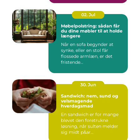
02. Jul
Møbelpolstring: sådan får
du dine møbler til at holde
længere
Når en sofa begynder at
synke, eller en stol får
flossede armlæn, er det
fristende...
30. Jun
Sandwich: nem, sund og
velsmagende
hverdagsmad
En sandwich er for mange
blevet den foretrukne
løsning, når sulten melder
sig midt p&ar...