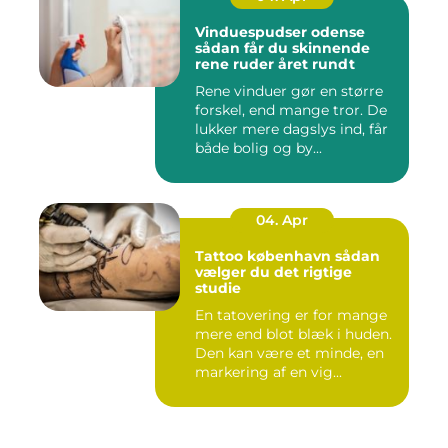
Vinduespudser odense
sådan får du skinnende
rene ruder året rundt
Rene vinduer gør en større
forskel, end mange tror. De
lukker mere dagslys ind, får
både bolig og by...
04. Apr
Tattoo københavn sådan
vælger du det rigtige
studie
En tatovering er for mange
mere end blot blæk i huden.
Den kan være et minde, en
markering af en vig...