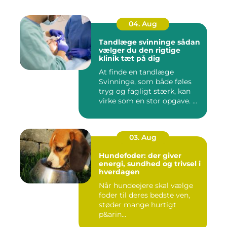
04. Aug
Tandlæge svinninge sådan
vælger du den rigtige
klinik tæt på dig
At finde en tandlæge
Svinninge, som både føles
tryg og fagligt stærk, kan
virke som en stor opgave. ...
03. Aug
Hundefoder: der giver
energi, sundhed og trivsel i
hverdagen
Når hundeejere skal vælge
foder til deres bedste ven,
støder mange hurtigt
p&arin...