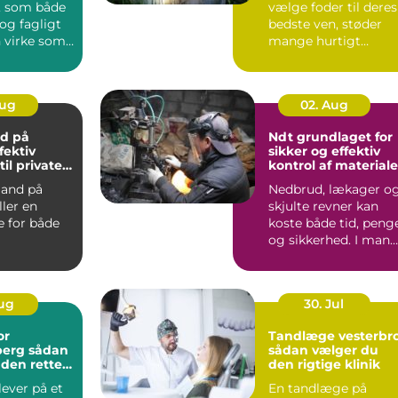
, som både
vælge foder til deres
 og fagligt
bedste ven, støder
n virke som
mange hurtigt
ave. ...
p&arin...
Aug
02. Aug
d på
Ndt grundlaget for
fektiv
sikker og effektiv
til private
kontrol af materiale
v
and på
Nedbrud, lækager o
ller en
skjulte revner kan
le for både
koste både tid, peng
og sikkerhed. I man
ger, hånd...
brancher er der d...
Aug
30. Jul
or
Tandlæge vesterbr
 sådan
sådan vælger du
 den rette
den rigtige klinik
g til dine
ever på et
En tandlæge på