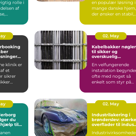
vigtig rolle i
en populær løsning i
delsen af
mange danske hjem,
se,
der ønsker en stabil,
se og
økonomisk og me...
May
02. May
rbooking
Kabelbakker nøglen
aber
til sikker og
øsninger
overskuelig
til omsorg
kabelføring
e klinik er
En velfungerende
af et
installation begynde
r sikrer
ofte med noget så
ikker
enkelt som styr på
booking.
kablerne. Når strøm-
...
da...
May
02. May
derborg
Industrilakering i
lger du
brønderslev: stærk
hjælp til
overflader til indust
rme og
og erhverv
hanen
Industrivirksomhede