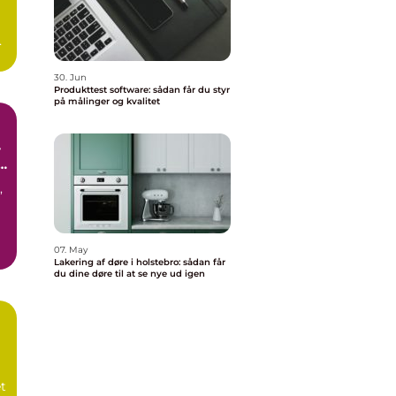
g
30. Jun
Produkttest software: sådan får du styr
på målinger og kvalitet
r
e
,
07. May
Lakering af døre i holstebro: sådan får
du dine døre til at se nye ud igen
et