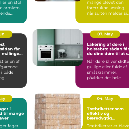
ller en stol
mange blevet den
de armlæn,
foretrukne løsning,
tende...
når sulten melder si
midt p&ar...
Jun
07. May
st
Lakering af døre i
 sådan får
holstebro: sådan få
å målinger
du dine døre til at s
t
nye ud igen
t er en af
Når døre bliver slidte
fgørende
gullige eller fulde af
r i både
småskrammer,
 og
påvirker det hele
. N&ar...
hjemmets udtryk.
Mange...
May
04. May
ager i
Træbriketter som
nd til mange
effektiv og
aver
bæredygtig
varmekilde
ger faget
Træbriketter er blev