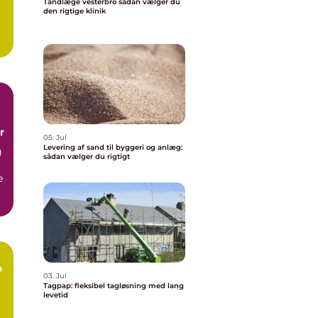
Tandlæge vesterbro sådan vælger du
den rigtige klinik
r
05. Jul
Levering af sand til byggeri og anlæg:
g
sådan vælger du rigtigt
e
ge
o
03. Jul
Tagpap: fleksibel tagløsning med lang
levetid