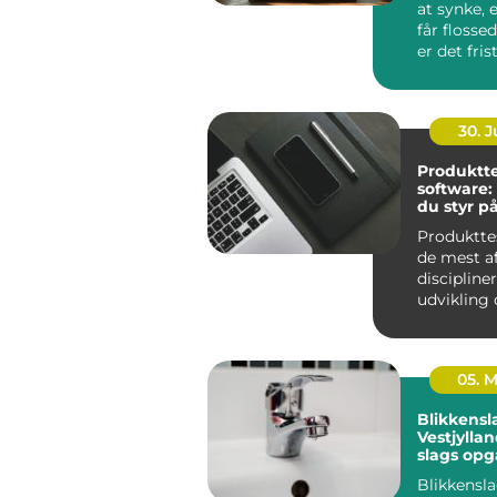
at synke, e
får flosse
er det fris
30. 
Produktte
software:
du styr p
og kvalite
Produkttes
de mest a
discipline
udvikling
produktion
05. 
Blikkensl
Vestjylla
slags opg
Blikkensla