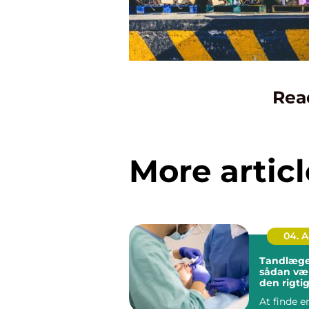
Rea
More articl
04. 
Tandlæge
sådan væ
den rigtig
tæt på di
At finde 