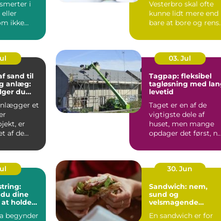
smerter i
Vesterbro skal ofte
 eller
kunne lidt mere end
om ikke
bare at bore og rens
æk af sig
tænder. Mange
ønsker ko...
Jul
03. Jul
f sand til
Tagpap: fleksibel
g anlæg:
tagløsning med lan
lger du
levetid
anlægger et
Taget er en af de
er
vigtigste dele af
jekt, er
huset, men mange
et af de
opdager det først, n
...
der er skad...
Jul
30. Jun
tring:
Sandwich: nem,
 du dine
sund og
 at holde
velsmagende
hverdagsmad
fa begynder
En sandwich er for