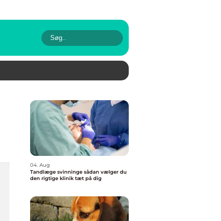
04. Aug
Tandlæge svinninge sådan vælger du
den rigtige klinik tæt på dig