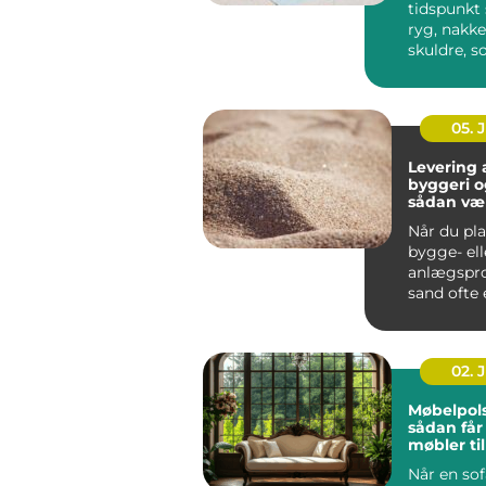
tidspunkt 
ryg, nakke
skuldre, s
bare går v
selv....
05. 
Levering a
byggeri o
sådan væ
rigtigt
Når du pl
bygge- ell
anlægspro
sand ofte 
vigtigste m
02. 
Møbelpols
sådan får
møbler til
længere
Når en so