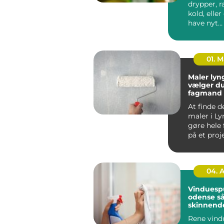
drypper, r
kold, eller
have nyt
badeværel
dygtig VVS
01. 
Maler lyngby 
vælger du
fagmand t
projekt
At finde d
maler i L
gøre hele 
på et proj
trækker u
skuffer,...
04. 
Vinduesp
odense sådan får du
skinnend
ruder åre
Rene vind