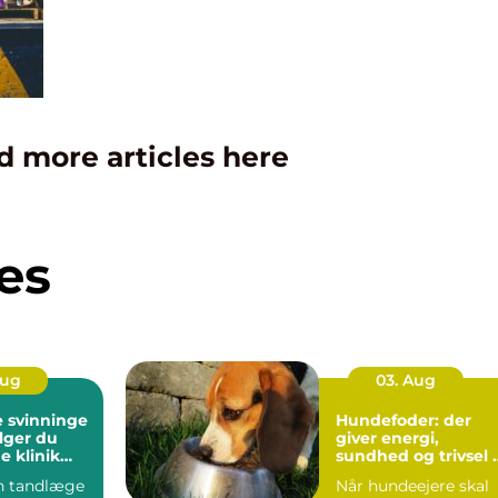
d more articles here
es
Aug
03. Aug
 svinninge
Hundefoder: der
lger du
giver energi,
e klinik
sundhed og trivsel i
g
hverdagen
en tandlæge
Når hundeejere skal