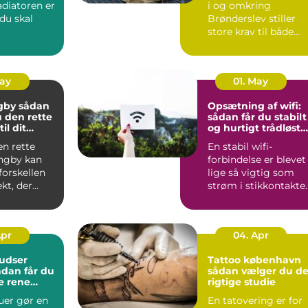
adiatoren er
i og omkring
 du skal
Brønderslev stiller
store krav til både
se, er en
holdbarhed, funktion
-inst...
og ud...
May
01. May
sådan
Opsætning af wifi:
 den rette
sådan får du stabilt
il dit
og hurtigt trådløst
netværk
en rette
En stabil wifi-
yngby kan
forbindelse er blevet
forskellen
lige så vigtig som
ekt, der
strøm i stikkontakte
d og
Nå...
Apr
04. Apr
udser
Tattoo københavn
sådan vælger du de
e rene
rigtige studie
t rundt
uer gør en
En tatovering er for