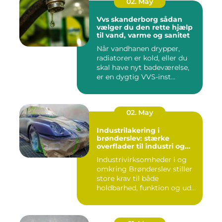
02. May
Vvs skanderborg sådan
vælger du den rette hjælp
til vand, varme og sanitet
Når vandhanen drypper,
radiatoren er kold, eller du
skal have nyt badeværelse,
er en dygtig VVS-inst...
02. May
Industrilakering i
brønderslev: stærke
overflader til industri og
erhverv
Industrivirksomheder i og
omkring Brønderslev stiller
store krav til både
holdbarhed, funktion og ud...