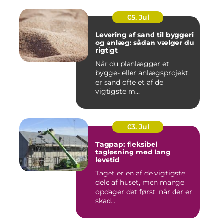
05. Jul
Levering af sand til byggeri
og anlæg: sådan vælger du
rigtigt
Når du planlægger et
bygge- eller anlægsprojekt,
er sand ofte et af de
vigtigste m...
03. Jul
Tagpap: fleksibel
tagløsning med lang
levetid
Taget er en af de vigtigste
dele af huset, men mange
opdager det først, når der er
skad...