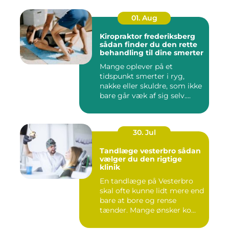
01. Aug
Kiropraktor frederiksberg
sådan finder du den rette
behandling til dine smerter
Mange oplever på et
tidspunkt smerter i ryg,
nakke eller skuldre, som ikke
bare går væk af sig selv....
30. Jul
Tandlæge vesterbro sådan
vælger du den rigtige
klinik
En tandlæge på Vesterbro
skal ofte kunne lidt mere end
bare at bore og rense
tænder. Mange ønsker ko...