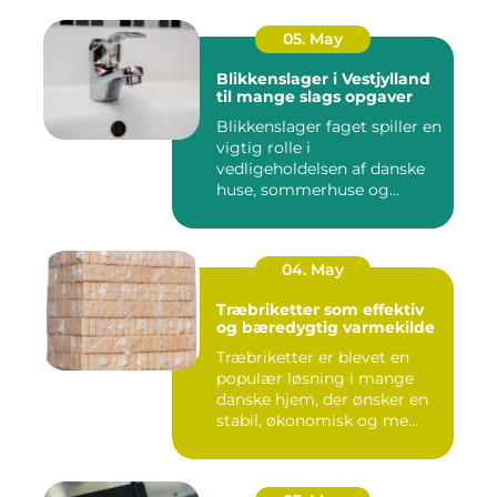
05. May
Blikkenslager i Vestjylland
til mange slags opgaver
Blikkenslager faget spiller en
vigtig rolle i
vedligeholdelsen af danske
huse, sommerhuse og
erhverv...
04. May
Træbriketter som effektiv
og bæredygtig varmekilde
Træbriketter er blevet en
populær løsning i mange
danske hjem, der ønsker en
stabil, økonomisk og me...