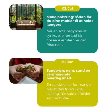
02. Jul
Møbelpolstring: sådan får
du dine møbler til at holde
længere
Når en sofa begynder at
synke, eller en stol får
flossede armlæn, er det
fristende...
30. Jun
Sandwich: nem, sund og
velsmagende
hverdagsmad
En sandwich er for mange
blevet den foretrukne
løsning, når sulten melder
sig midt p&ar...