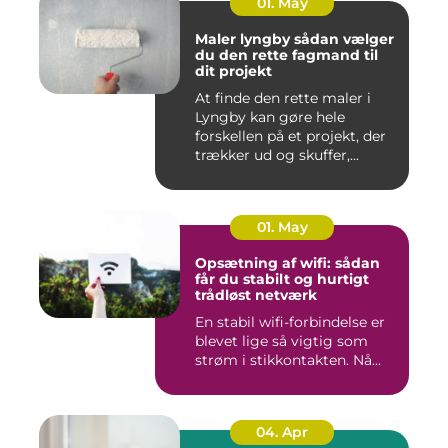
01. May
Maler lyngby sådan vælger
du den rette fagmand til
dit projekt
At finde den rette maler i
Lyngby kan gøre hele
forskellen på et projekt, der
trækker ud og skuffer,...
01. May
Opsætning af wifi: sådan
får du stabilt og hurtigt
trådløst netværk
En stabil wifi-forbindelse er
blevet lige så vigtig som
strøm i stikkontakten. Nå...
04. Apr