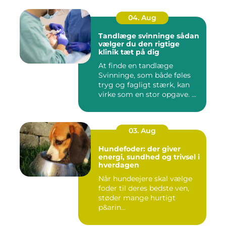
04. Aug
Tandlæge svinninge sådan
vælger du den rigtige
klinik tæt på dig
At finde en tandlæge
Svinninge, som både føles
tryg og fagligt stærk, kan
virke som en stor opgave. ...
03. Aug
Hundefoder: der giver
energi, sundhed og trivsel i
hverdagen
Når hundeejere skal vælge
foder til deres bedste ven,
støder mange hurtigt
p&arin...