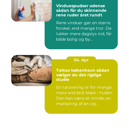
Vinduespudser odense
sådan får du skinnende
rene ruder året rundt
Rene vinduer gør en større
forskel, end mange tror. De
lukker mere dagslys ind, får
både bolig og by...
04. Apr
Tattoo københavn sådan
vælger du det rigtige
studie
En tatovering er for mange
mere end blot blæk i huden.
Den kan være et minde, en
markering af en vig...