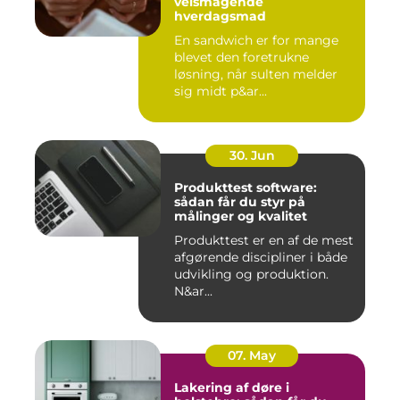
velsmagende
hverdagsmad
En sandwich er for mange
blevet den foretrukne
løsning, når sulten melder
sig midt p&ar...
30. Jun
Produkttest software:
sådan får du styr på
målinger og kvalitet
Produkttest er en af de mest
afgørende discipliner i både
udvikling og produktion.
N&ar...
07. May
Lakering af døre i