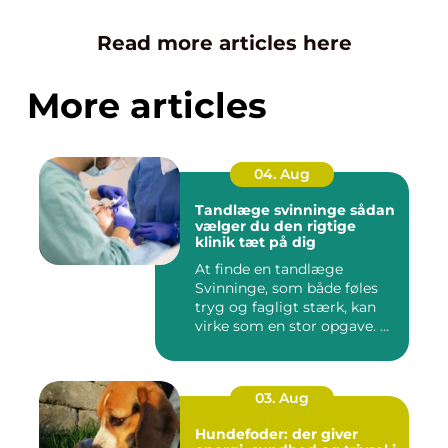
Read more articles here
More articles
04. Aug
Tandlæge svinninge sådan
vælger du den rigtige
klinik tæt på dig
At finde en tandlæge
Svinninge, som både føles
tryg og fagligt stærk, kan
virke som en stor opgave. ...
03. Aug
Hundefoder: der giver