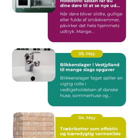
holstebro: sådan får du
dine døre til at se nye ud
igen
Når døre bliver slidte, gullige
eller fulde af småskrammer,
påvirker det hele hjemmets
udtryk. Mange...
05. May
Blikkenslager i Vestjylland
til mange slags opgaver
Blikkenslager faget spiller en
vigtig rolle i
vedligeholdelsen af danske
huse, sommerhuse og
erhverv...
04. May
Træbriketter som effektiv
og bæredygtig varmekilde