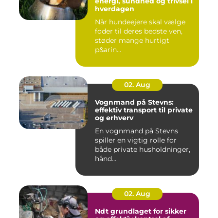
energi, sundhed og trivsel i
hverdagen
Når hundeejere skal vælge
foder til deres bedste ven,
støder mange hurtigt
p&arin...
02. Aug
Vognmand på Stevns:
effektiv transport til private
og erhverv
En vognmand på Stevns
spiller en vigtig rolle for
både private husholdninger,
hånd...
02. Aug
Ndt grundlaget for sikker