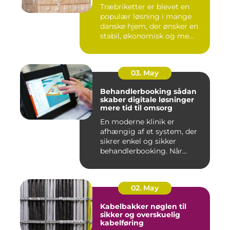
Træbriketter er blevet en
populær løsning i mange
danske hjem, der ønsker en
stabil, økonomisk og me...
03. May
Behandlerbooking sådan
skaber digitale løsninger
mere tid til omsorg
En moderne klinik er
afhængig af et system, der
sikrer enkel og sikker
behandlerbooking. Når
patient...
02. May
Kabelbakker nøglen til
sikker og overskuelig
kabelføring