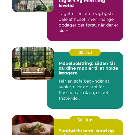
tagløsning med lang
levetid
Taget er en af de vigtigste
dele af huset, men mange
opdager det først, når der er
skad...
02. Jul
Møbelpolstring: sådan får
du dine møbler til at holde
længere
Når en sofa begynder at
synke, eller en stol får
flossede armlæn, er det
fristende...
30. Jun
Sandwich: nem, sund og