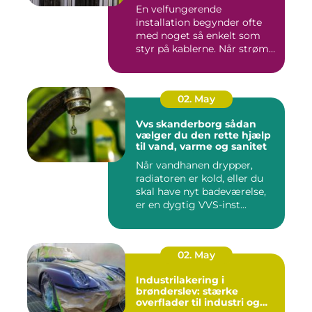
En velfungerende
installation begynder ofte
med noget så enkelt som
styr på kablerne. Når strøm-,
da...
02. May
Vvs skanderborg sådan
vælger du den rette hjælp
til vand, varme og sanitet
Når vandhanen drypper,
radiatoren er kold, eller du
skal have nyt badeværelse,
er en dygtig VVS-inst...
02. May
Industrilakering i
brønderslev: stærke
overflader til industri og