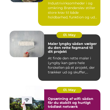
erhverv
Industrivirksomheder i og
omkring Brønderslev stiller
store krav til både
holdbarhed, funktion og ud...
01. May
Maler lyngby sådan vælger
du den rette fagmand til
dit projekt
At finde den rette maler i
Lyngby kan gøre hele
forskellen på et projekt, der
trækker ud og skuffer,...
01. May
Opsætning af wifi: sådan
får du stabilt og hurtigt
trådløst netværk