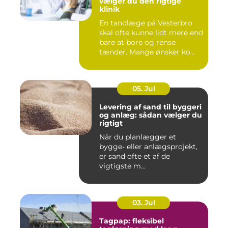
vælger du den rigtige
klinik
En tandlæge på Vesterbro
skal ofte kunne lidt mere end
bare at bore og rense
tænder. Mange ønsker ko...
05. Jul
Levering af sand til byggeri
og anlæg: sådan vælger du
rigtigt
Når du planlægger et
bygge- eller anlægsprojekt,
er sand ofte et af de
vigtigste m...
03. Jul
Tagpap: fleksibel