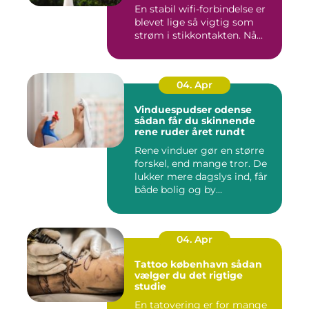
En stabil wifi-forbindelse er
blevet lige så vigtig som
strøm i stikkontakten. Nå...
04. Apr
Vinduespudser odense
sådan får du skinnende
rene ruder året rundt
Rene vinduer gør en større
forskel, end mange tror. De
lukker mere dagslys ind, får
både bolig og by...
04. Apr
Tattoo københavn sådan
vælger du det rigtige
studie
En tatovering er for mange