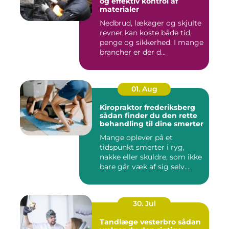
og effektiv kontrol af
materialer
Nedbrud, lækager og skjulte
revner kan koste både tid,
penge og sikkerhed. I mange
brancher er der d...
01. Aug
Kiropraktor frederiksberg
sådan finder du den rette
behandling til dine smerter
Mange oplever på et
tidspunkt smerter i ryg,
nakke eller skuldre, som ikke
bare går væk af sig selv....
30. Jul
Tandlæge vesterbro sådan