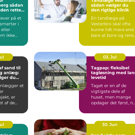
or
Tandlæge vesterbr
 sådan
sådan vælger du
 den rette
den rigtige klinik
g til dine
ever på et
En tandlæge på
smerter i
Vesterbro skal ofte
 eller
kunne lidt mere end
om ikke
bare at bore og rens
æk af sig
tænder. Mange
ønsker ko...
Jul
03. Jul
f sand til
Tagpap: fleksibel
g anlæg:
tagløsning med lan
lger du
levetid
anlægger et
Taget er en af de
er
vigtigste dele af
jekt, er
huset, men mange
et af de
opdager det først, n
...
der er skad...
Jul
30. Jun