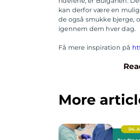
rideferie, er Bulgarien. De
kan derfor være en muligh
de også smukke bjerge, og 
igennem dem hver dag.
Få mere inspiration på
ht
Rea
More articl
04. 