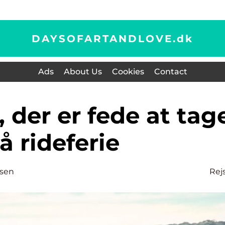
DAYSOFARTANDLOVE.
dk
Ads
About Us
Cookies
Contact
å rideferie
nsen
Rej