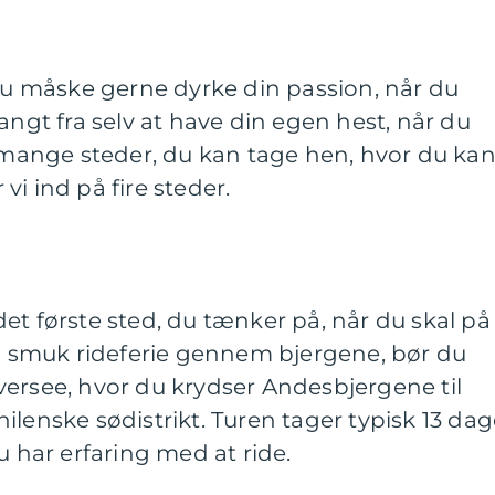
 du måske gerne dyrke din passion, når du
angt fra selv at have din egen hest, når du
r mange steder, du kan tage hen, hvor du ka
vi ind på fire steder.
et første sted, du tænker på, når du skal på
en smuk rideferie gennem bjergene, bør du
versee, hvor du krydser Andesbjergene til
ilenske sødistrikt. Turen tager typisk 13 dag
u har erfaring med at ride.