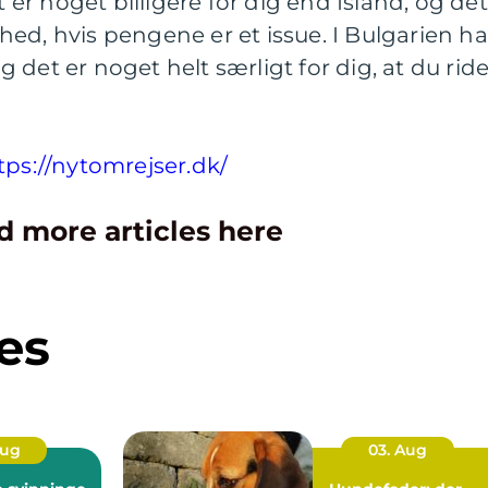
t er noget billigere for dig end Island, og det
ed, hvis pengene er et issue. I Bulgarien ha
det er noget helt særligt for dig, at du ride
tps://nytomrejser.dk/
d more articles here
es
Aug
03. Aug