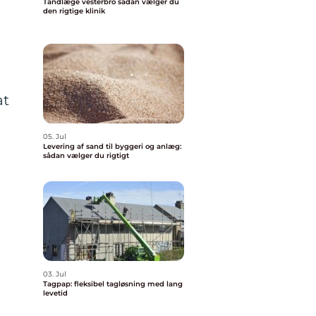
Tandlæge vesterbro sådan vælger du
den rigtige klinik
at
05. Jul
i
Levering af sand til byggeri og anlæg:
sådan vælger du rigtigt
03. Jul
Tagpap: fleksibel tagløsning med lang
levetid