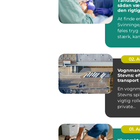
Tandlæge
sådan væ
den rigtig
tæt på di
At finde 
Svinninge
føles tryg
stærk, ka
en stor opg
02. 
Vognman
Stevns: ef
transport 
og erhver
En vognm
Stevns spi
vigtig rol
private
husholdnin
01. 