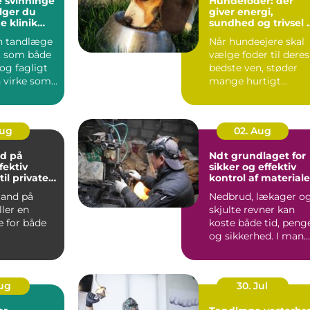
 svinninge
Hundefoder: der
lger du
giver energi,
e klinik
sundhed og trivsel i
g
hverdagen
en tandlæge
Når hundeejere skal
, som både
vælge foder til deres
 og fagligt
bedste ven, støder
n virke som
mange hurtigt
ave. ...
p&arin...
Aug
02. Aug
d på
Ndt grundlaget for
fektiv
sikker og effektiv
til private
kontrol af materiale
v
and på
Nedbrud, lækager o
ller en
skjulte revner kan
le for både
koste både tid, peng
og sikkerhed. I man
ger, hånd...
brancher er der d...
Aug
30. Jul