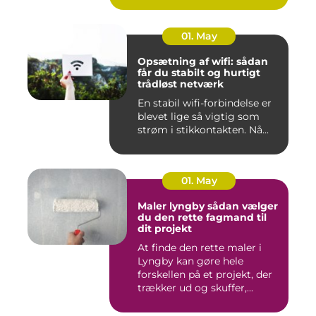
01. May
Opsætning af wifi: sådan
får du stabilt og hurtigt
trådløst netværk
En stabil wifi-forbindelse er
blevet lige så vigtig som
strøm i stikkontakten. Nå...
01. May
Maler lyngby sådan vælger
du den rette fagmand til
dit projekt
At finde den rette maler i
Lyngby kan gøre hele
forskellen på et projekt, der
trækker ud og skuffer,...