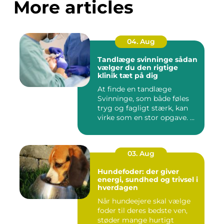
More articles
04. Aug
Tandlæge svinninge sådan
vælger du den rigtige
klinik tæt på dig
At finde en tandlæge
Svinninge, som både føles
tryg og fagligt stærk, kan
virke som en stor opgave. ...
03. Aug
Hundefoder: der giver
energi, sundhed og trivsel i
hverdagen
Når hundeejere skal vælge
foder til deres bedste ven,
støder mange hurtigt