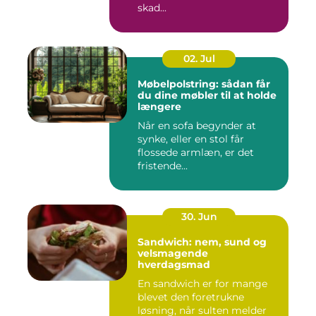
skad...
02. Jul
Møbelpolstring: sådan får
du dine møbler til at holde
længere
Når en sofa begynder at
synke, eller en stol får
flossede armlæn, er det
fristende...
30. Jun
Sandwich: nem, sund og
velsmagende
hverdagsmad
En sandwich er for mange
blevet den foretrukne
løsning, når sulten melder