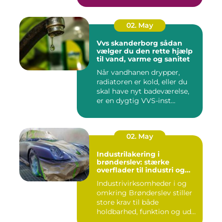
02. May
Vvs skanderborg sådan
vælger du den rette hjælp
til vand, varme og sanitet
Når vandhanen drypper,
radiatoren er kold, eller du
skal have nyt badeværelse,
er en dygtig VVS-inst...
02. May
Industrilakering i
brønderslev: stærke
overflader til industri og
erhverv
Industrivirksomheder i og
omkring Brønderslev stiller
store krav til både
holdbarhed, funktion og ud...