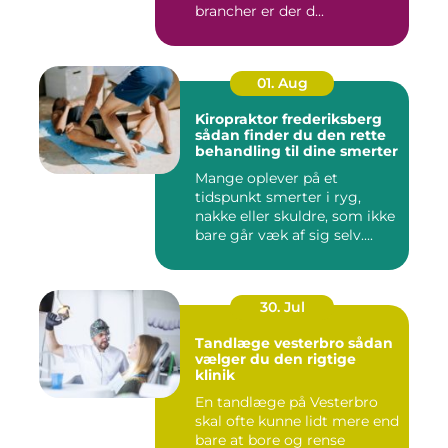
brancher er der d...
01. Aug
Kiropraktor frederiksberg
sådan finder du den rette
behandling til dine smerter
Mange oplever på et
tidspunkt smerter i ryg,
nakke eller skuldre, som ikke
bare går væk af sig selv....
30. Jul
Tandlæge vesterbro sådan
vælger du den rigtige
klinik
En tandlæge på Vesterbro
skal ofte kunne lidt mere end
bare at bore og rense