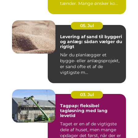
tænder. Mange ønsker ko...
05. Jul
Levering af sand til byggeri
og anlæg: sådan vælger du
rigtigt
Når du planlægger et
bygge- eller anlægsprojekt,
er sand ofte et af de
vigtigste m...
03. Jul
Tagpap: fleksibel
tagløsning med lang
levetid
Taget er en af de vigtigste
dele af huset, men mange
opdager det først, når der er