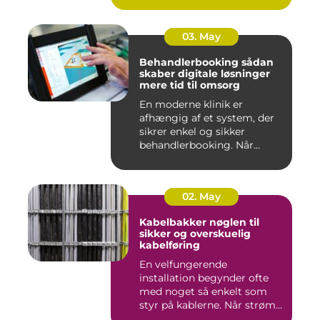
03. May
Behandlerbooking sådan
skaber digitale løsninger
mere tid til omsorg
En moderne klinik er
afhængig af et system, der
sikrer enkel og sikker
behandlerbooking. Når
patient...
02. May
Kabelbakker nøglen til
sikker og overskuelig
kabelføring
En velfungerende
installation begynder ofte
med noget så enkelt som
styr på kablerne. Når strøm-,
da...