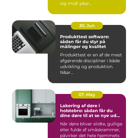
sig midt p&ar...
30. Jun
Produkttest software:
sådan får du styr på
målinger og kvalitet
Produkttest er en af de mest
afgørende discipliner i både
udvikling og produktion.
N&ar...
07. May
Lakering af døre i
holstebro: sådan får du
dine døre til at se nye ud
igen
Når døre bliver slidte, gullige
eller fulde af småskrammer,
påvirker det hele hjemmets