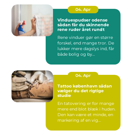
04. Apr
Vinduespudser odense
sådan får du skinnende
rene ruder året rundt
Rene vinduer gør en større
forskel, end mange tror. De
lukker mere dagslys ind, får
både bolig og by...
04. Apr
Tattoo københavn sådan
vælger du det rigtige
studie
En tatovering er for mange
mere end blot blæk i huden.
Den kan være et minde, en
markering af en vig...