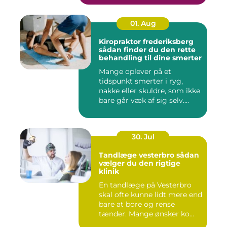
01. Aug
Kiropraktor frederiksberg
sådan finder du den rette
behandling til dine smerter
Mange oplever på et
tidspunkt smerter i ryg,
nakke eller skuldre, som ikke
bare går væk af sig selv....
30. Jul
Tandlæge vesterbro sådan
vælger du den rigtige
klinik
En tandlæge på Vesterbro
skal ofte kunne lidt mere end
bare at bore og rense
tænder. Mange ønsker ko...