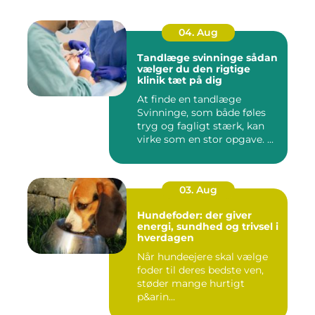
04. Aug
Tandlæge svinninge sådan
vælger du den rigtige
klinik tæt på dig
At finde en tandlæge
Svinninge, som både føles
tryg og fagligt stærk, kan
virke som en stor opgave. ...
03. Aug
Hundefoder: der giver
energi, sundhed og trivsel i
hverdagen
Når hundeejere skal vælge
foder til deres bedste ven,
støder mange hurtigt
p&arin...