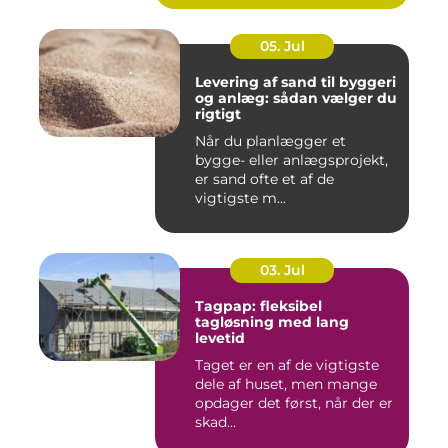
05. Jul
Levering af sand til byggeri
og anlæg: sådan vælger du
rigtigt
Når du planlægger et
bygge- eller anlægsprojekt,
er sand ofte et af de
vigtigste m...
03. Jul
Tagpap: fleksibel
tagløsning med lang
levetid
Taget er en af de vigtigste
dele af huset, men mange
opdager det først, når der er
skad...