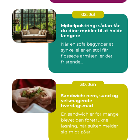
02. Jul
Møbelpolstring: sådan får
du dine møbler til at holde
længere
Når en sofa begynder at
synke, eller en stol får
flossede armlæn, er det
fristende...
30. Jun
Sandwich: nem, sund og
velsmagende
hverdagsmad
En sandwich er for mange
blevet den foretrukne
løsning, når sulten melder
sig midt p&ar...