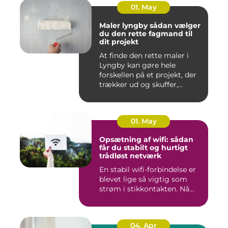
01. May
Maler lyngby sådan vælger
du den rette fagmand til
dit projekt
At finde den rette maler i
Lyngby kan gøre hele
forskellen på et projekt, der
trækker ud og skuffer,...
01. May
Opsætning af wifi: sådan
får du stabilt og hurtigt
trådløst netværk
En stabil wifi-forbindelse er
blevet lige så vigtig som
strøm i stikkontakten. Nå...
04. Apr