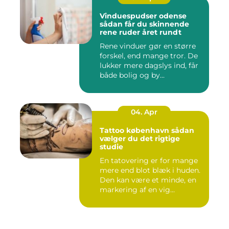
Vinduespudser odense
sådan får du skinnende
rene ruder året rundt
Rene vinduer gør en større
forskel, end mange tror. De
lukker mere dagslys ind, får
både bolig og by...
04. Apr
Tattoo københavn sådan
vælger du det rigtige
studie
En tatovering er for mange
mere end blot blæk i huden.
Den kan være et minde, en
markering af en vig...