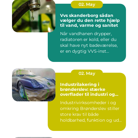
02. May
Vvs skanderborg sådan
vælger du den rette hjælp
til vand, varme og sanitet
Når vandhanen drypper,
radiatoren er kold, eller du
skal have nyt badeværelse,
er en dygtig VVS-inst...
02. May
Industrilakering i
brønderslev: stærke
overflader til industri og
erhverv
Industrivirksomheder i og
omkring Brønderslev stiller
store krav til både
holdbarhed, funktion og ud...