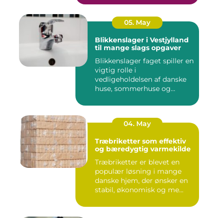
05. May
Blikkenslager i Vestjylland
til mange slags opgaver
Blikkenslager faget spiller en
vigtig rolle i
vedligeholdelsen af danske
huse, sommerhuse og
erhverv...
04. May
Træbriketter som effektiv
og bæredygtig varmekilde
Træbriketter er blevet en
populær løsning i mange
danske hjem, der ønsker en
stabil, økonomisk og me...