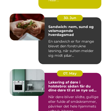
N&ar...
30. Jun
Sandwich: nem, sund og
velsmagende
hverdagsmad
En sandwich er for mange
blevet den foretrukne
løsning, når sulten melder
sig midt p&ar...
07. May
Lakering af døre i
holstebro: sådan får du
dine døre til at se nye ud
igen
Når døre bliver slidte, gullige
eller fulde af småskrammer,
påvirker det hele hjemmets