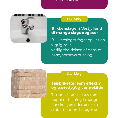
udtryk. Mange...
05. May
Blikkenslager i Vestjylland
til mange slags opgaver
Blikkenslager faget spiller en
vigtig rolle i
vedligeholdelsen af danske
huse, sommerhuse og
erhverv...
04. May
Træbriketter som effektiv
og bæredygtig varmekilde
Træbriketter er blevet en
populær løsning i mange
danske hjem, der ønsker en
stabil, økonomisk og me...