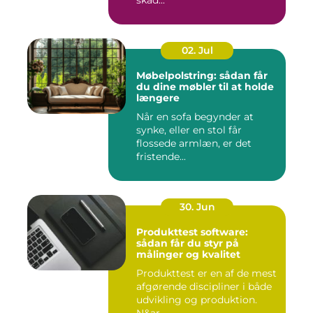
skad...
02. Jul
Møbelpolstring: sådan får
du dine møbler til at holde
længere
Når en sofa begynder at
synke, eller en stol får
flossede armlæn, er det
fristende...
30. Jun
Produkttest software:
sådan får du styr på
målinger og kvalitet
Produkttest er en af de mest
afgørende discipliner i både
udvikling og produktion.