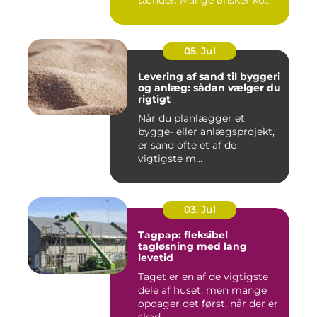
tænder. Mange ønsker ko...
05. Jul
Levering af sand til byggeri
og anlæg: sådan vælger du
rigtigt
Når du planlægger et
bygge- eller anlægsprojekt,
er sand ofte et af de
vigtigste m...
03. Jul
Tagpap: fleksibel
tagløsning med lang
levetid
Taget er en af de vigtigste
dele af huset, men mange
opdager det først, når der er