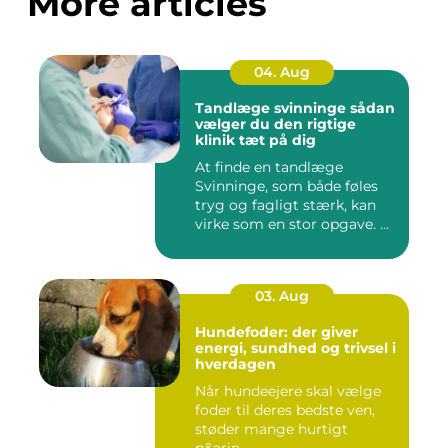
More articles
04. Aug
Tandlæge svinninge sådan
vælger du den rigtige
klinik tæt på dig
At finde en tandlæge
Svinninge, som både føles
tryg og fagligt stærk, kan
virke som en stor opgave. ...
03. Aug
Hundefoder: der giver
energi, sundhed og trivsel i
hverdagen
Når hundeejere skal vælge
foder til deres bedste ven,
støder mange hurtigt