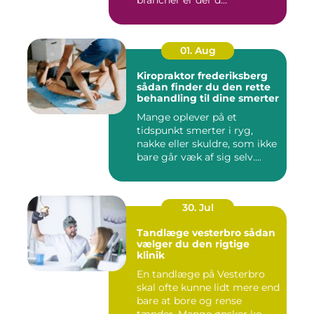
brancher er der d...
01. Aug
Kiropraktor frederiksberg
sådan finder du den rette
behandling til dine smerter
Mange oplever på et
tidspunkt smerter i ryg,
nakke eller skuldre, som ikke
bare går væk af sig selv....
30. Jul
Tandlæge vesterbro sådan
vælger du den rigtige
klinik
En tandlæge på Vesterbro
skal ofte kunne lidt mere end
bare at bore og rense