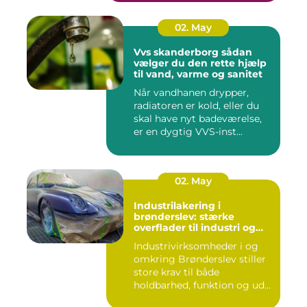
02. May
Vvs skanderborg sådan
vælger du den rette hjælp
til vand, varme og sanitet
Når vandhanen drypper,
radiatoren er kold, eller du
skal have nyt badeværelse,
er en dygtig VVS-inst...
02. May
Industrilakering i
brønderslev: stærke
overflader til industri og
erhverv
Industrivirksomheder i og
omkring Brønderslev stiller
store krav til både
holdbarhed, funktion og ud...