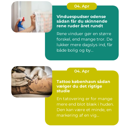
04. Apr
Vinduespudser odense
sådan får du skinnende
rene ruder året rundt
Rene vinduer gør en større
forskel, end mange tror. De
lukker mere dagslys ind, får
både bolig og by...
04. Apr
Tattoo københavn sådan
vælger du det rigtige
studie
En tatovering er for mange
mere end blot blæk i huden.
Den kan være et minde, en
markering af en vig...