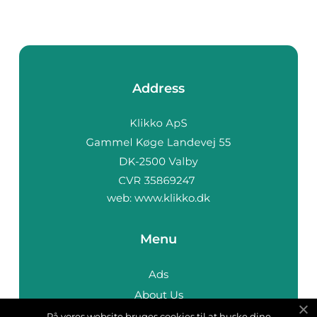
Address
web:
www.klikko.dk
Menu
Ads
About Us
Cookies
På vores website bruges cookies til at huske dine