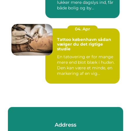
lukker mere dagslys ind, får
både bolig og by...
04. Apr
Tattoo københavn sådan
vælger du det rigtige
studie
En tatovering er for mange
mere end blot blæk i huden.
Den kan være et minde, en
markering af en vig...
Address