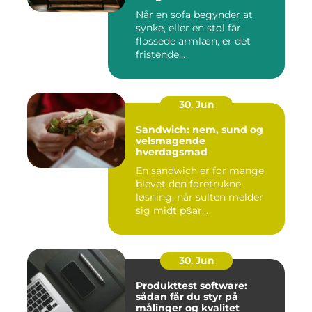
Når en sofa begynder at
synke, eller en stol får
flossede armlæn, er det
fristende...
30. Jun
Sandwich: nem, sund og
velsmagende
hverdagsmad
En sandwich er for mange
blevet den foretrukne
løsning, når sulten melder
sig midt p&ar...
30. Jun
Produkttest software:
sådan får du styr på
målinger og kvalitet