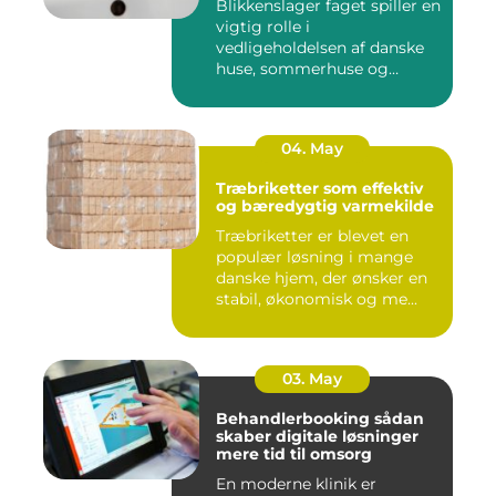
Blikkenslager faget spiller en
vigtig rolle i
vedligeholdelsen af danske
huse, sommerhuse og
erhverv...
04. May
Træbriketter som effektiv
og bæredygtig varmekilde
Træbriketter er blevet en
populær løsning i mange
danske hjem, der ønsker en
stabil, økonomisk og me...
03. May
Behandlerbooking sådan
skaber digitale løsninger
mere tid til omsorg
En moderne klinik er