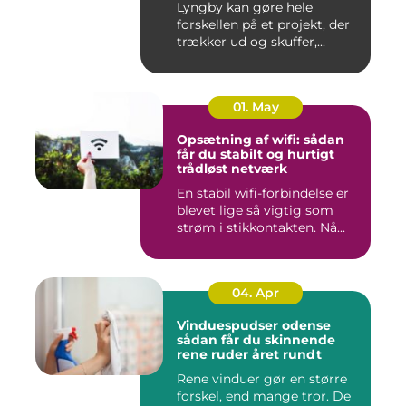
Lyngby kan gøre hele
forskellen på et projekt, der
trækker ud og skuffer,...
01. May
Opsætning af wifi: sådan
får du stabilt og hurtigt
trådløst netværk
En stabil wifi-forbindelse er
blevet lige så vigtig som
strøm i stikkontakten. Nå...
04. Apr
Vinduespudser odense
sådan får du skinnende
rene ruder året rundt
Rene vinduer gør en større
forskel, end mange tror. De