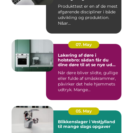
Produkttest er en af de mest
afgørende discipliner i både
udvikling og produktion.
N&ar...
07. May
Lakering af døre i
holstebro: sådan får du
dine døre til at se nye ud
igen
Når døre bliver slidte, gullige
eller fulde af småskrammer,
påvirker det hele hjemmets
udtryk. Mange...
05. May
Blikkenslager i Vestjylland
til mange slags opgaver