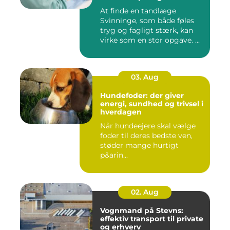
At finde en tandlæge
Svinninge, som både føles
tryg og fagligt stærk, kan
virke som en stor opgave. ...
03. Aug
Hundefoder: der giver
energi, sundhed og trivsel i
hverdagen
Når hundeejere skal vælge
foder til deres bedste ven,
støder mange hurtigt
p&arin...
02. Aug
Vognmand på Stevns:
effektiv transport til private
og erhverv