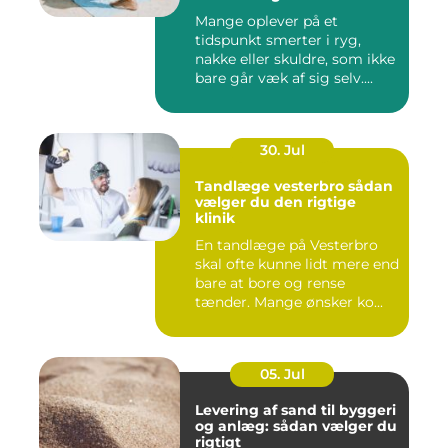
Mange oplever på et
tidspunkt smerter i ryg,
nakke eller skuldre, som ikke
bare går væk af sig selv....
30. Jul
Tandlæge vesterbro sådan
vælger du den rigtige
klinik
En tandlæge på Vesterbro
skal ofte kunne lidt mere end
bare at bore og rense
tænder. Mange ønsker ko...
05. Jul
Levering af sand til byggeri
og anlæg: sådan vælger du
rigtigt