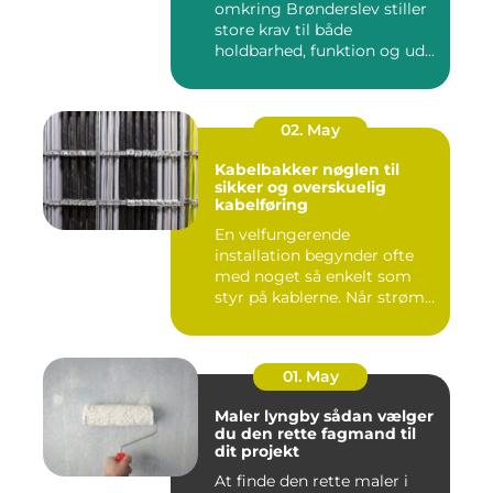
omkring Brønderslev stiller
store krav til både
holdbarhed, funktion og ud...
02. May
Kabelbakker nøglen til
sikker og overskuelig
kabelføring
En velfungerende
installation begynder ofte
med noget så enkelt som
styr på kablerne. Når strøm-,
da...
01. May
Maler lyngby sådan vælger
du den rette fagmand til
dit projekt
At finde den rette maler i