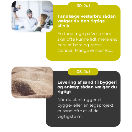
30. Jul
Tandlæge vesterbro sådan
vælger du den rigtige
klinik
En tandlæge på Vesterbro
skal ofte kunne lidt mere end
bare at bore og rense
tænder. Mange ønsker ko...
05. Jul
Levering af sand til byggeri
og anlæg: sådan vælger du
rigtigt
Når du planlægger et
bygge- eller anlægsprojekt,
er sand ofte et af de
vigtigste m...