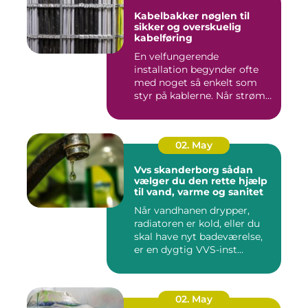
Kabelbakker nøglen til
sikker og overskuelig
kabelføring
En velfungerende
installation begynder ofte
med noget så enkelt som
styr på kablerne. Når strøm-,
da...
02. May
Vvs skanderborg sådan
vælger du den rette hjælp
til vand, varme og sanitet
Når vandhanen drypper,
radiatoren er kold, eller du
skal have nyt badeværelse,
er en dygtig VVS-inst...
02. May