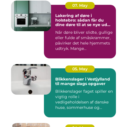
07. May
Lakering af døre i
holstebro: sådan får du
dine døre til at se nye ud
igen
Når døre bliver slidte, gullige
eller fulde af småskrammer,
påvirker det hele hjemmets
udtryk. Mange...
05. May
Blikkenslager i Vestjylland
til mange slags opgaver
Blikkenslager faget spiller en
vigtig rolle i
vedligeholdelsen af danske
huse, sommerhuse og
erhverv...