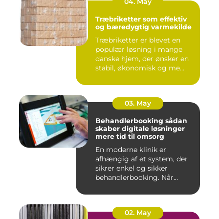
04. May
Træbriketter som effektiv
og bæredygtig varmekilde
Træbriketter er blevet en
populær løsning i mange
danske hjem, der ønsker en
stabil, økonomisk og me...
03. May
Behandlerbooking sådan
skaber digitale løsninger
mere tid til omsorg
En moderne klinik er
afhængig af et system, der
sikrer enkel og sikker
behandlerbooking. Når
patient...
02. May