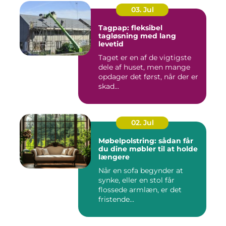
03. Jul
Tagpap: fleksibel
tagløsning med lang
levetid
Taget er en af de vigtigste
dele af huset, men mange
opdager det først, når der er
skad...
02. Jul
Møbelpolstring: sådan får
du dine møbler til at holde
længere
Når en sofa begynder at
synke, eller en stol får
flossede armlæn, er det
fristende...