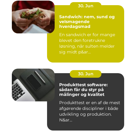
30. Jun
Sandwich: nem, sund og
velsmagende
hverdagsmad
En sandwich er for mange
blevet den foretrukne
løsning, når sulten melder
sig midt p&ar...
30. Jun
Produkttest software:
sådan får du styr på
målinger og kvalitet
Produkttest er en af de mest
afgørende discipliner i både
udvikling og produktion.
N&ar...