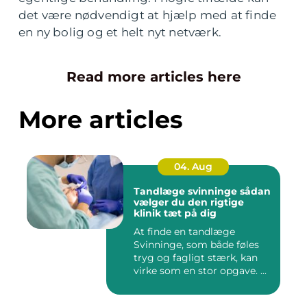
det være nødvendigt at hjælp med at finde
en ny bolig og et helt nyt netværk.
Read more articles here
More articles
04. Aug
Tandlæge svinninge sådan
vælger du den rigtige
klinik tæt på dig
At finde en tandlæge
Svinninge, som både føles
tryg og fagligt stærk, kan
virke som en stor opgave. ...