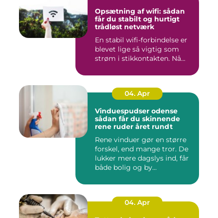
Opsætning af wifi: sådan
får du stabilt og hurtigt
trådløst netværk
En stabil wifi-forbindelse er
blevet lige så vigtig som
strøm i stikkontakten. Nå...
04. Apr
Vinduespudser odense
sådan får du skinnende
rene ruder året rundt
Rene vinduer gør en større
forskel, end mange tror. De
lukker mere dagslys ind, får
både bolig og by...
04. Apr