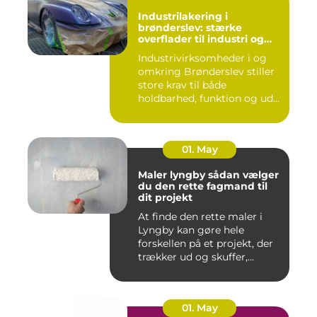
Industrilakering i
brønderslev: stærke
overflader til industri og
erhverv
Industrivirksomheder i og
omkring Brønderslev stiller
store krav til både
holdbarhed, funktion og ud...
01. May
Maler lyngby sådan vælger
du den rette fagmand til
dit projekt
At finde den rette maler i
Lyngby kan gøre hele
forskellen på et projekt, der
trækker ud og skuffer,...
01. May