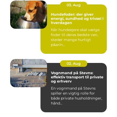
03. Aug
Hundefoder: der giver
energi, sundhed og trivsel i
hverdagen
Når hundeejere skal vælge
foder til deres bedste ven,
støder mange hurtigt
p&arin...
02. Aug
Vognmand på Stevns:
effektiv transport til private
og erhverv
En vognmand på Stevns
spiller en vigtig rolle for
både private husholdninger,
hånd...