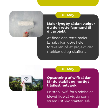
01. May
Maler lyngby sådan vælger
du den rette fagmand til
dit projekt
At finde den rette maler i
Lyngby kan gøre hele
forskellen på et projekt, der
trækker ud og skuffer,...
01. May
Opsætning af wifi: sådan
får du stabilt og hurtigt
trådløst netværk
En stabil wifi-forbindelse er
blevet lige så vigtig som
strøm i stikkontakten. Nå...