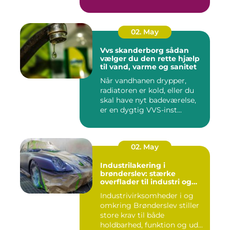
da...
02. May
Vvs skanderborg sådan
vælger du den rette hjælp
til vand, varme og sanitet
Når vandhanen drypper,
radiatoren er kold, eller du
skal have nyt badeværelse,
er en dygtig VVS-inst...
02. May
Industrilakering i
brønderslev: stærke
overflader til industri og
erhverv
Industrivirksomheder i og
omkring Brønderslev stiller
store krav til både
holdbarhed, funktion og ud...