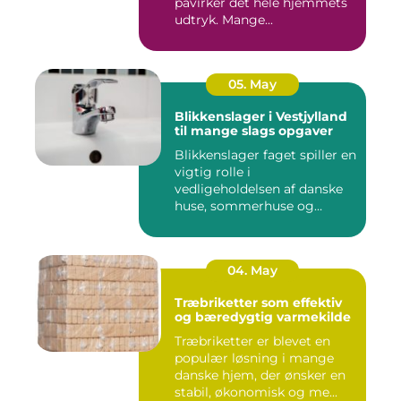
påvirker det hele hjemmets
udtryk. Mange...
05. May
Blikkenslager i Vestjylland
til mange slags opgaver
Blikkenslager faget spiller en
vigtig rolle i
vedligeholdelsen af danske
huse, sommerhuse og
erhverv...
04. May
Træbriketter som effektiv
og bæredygtig varmekilde
Træbriketter er blevet en
populær løsning i mange
danske hjem, der ønsker en
stabil, økonomisk og me...