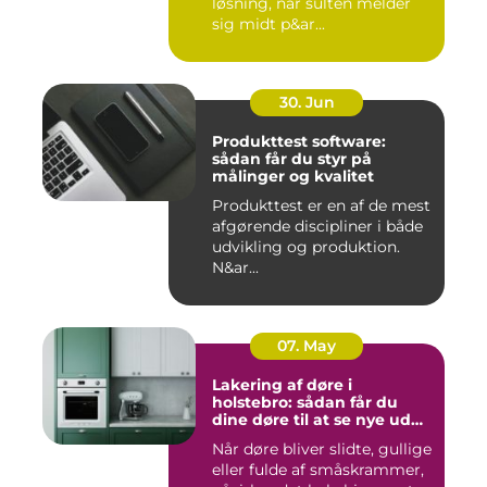
løsning, når sulten melder
sig midt p&ar...
30. Jun
Produkttest software:
sådan får du styr på
målinger og kvalitet
Produkttest er en af de mest
afgørende discipliner i både
udvikling og produktion.
N&ar...
07. May
Lakering af døre i
holstebro: sådan får du
dine døre til at se nye ud
igen
Når døre bliver slidte, gullige
eller fulde af småskrammer,