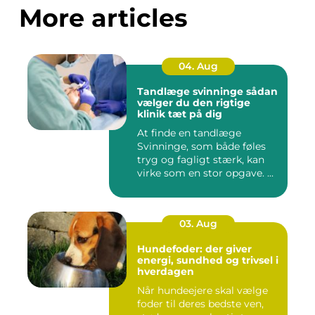
More articles
04. Aug
Tandlæge svinninge sådan
vælger du den rigtige
klinik tæt på dig
At finde en tandlæge
Svinninge, som både føles
tryg og fagligt stærk, kan
virke som en stor opgave. ...
03. Aug
Hundefoder: der giver
energi, sundhed og trivsel i
hverdagen
Når hundeejere skal vælge
foder til deres bedste ven,