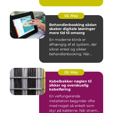
03. May
Behandlerbooking sådan
skaber digitale løsninger
mere tid til omsorg
En moderne klinik er
afhængig af et system, der
sikrer enkel og sikker
behandlerbooking. Når
patient...
02. May
Kabelbakker nøglen til
sikker og overskuelig
kabelføring
En velfungerende
installation begynder ofte
med noget så enkelt som
styr på kablerne. Når strøm-,