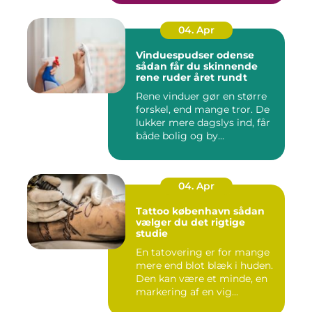
04. Apr
Vinduespudser odense
sådan får du skinnende
rene ruder året rundt
Rene vinduer gør en større
forskel, end mange tror. De
lukker mere dagslys ind, får
både bolig og by...
04. Apr
Tattoo københavn sådan
vælger du det rigtige
studie
En tatovering er for mange
mere end blot blæk i huden.
Den kan være et minde, en
markering af en vig...