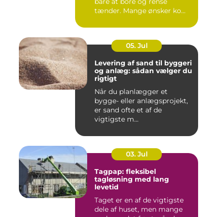
bare at bore og rense
tænder. Mange ønsker ko...
05. Jul
Levering af sand til byggeri
og anlæg: sådan vælger du
rigtigt
Når du planlægger et
bygge- eller anlægsprojekt,
er sand ofte et af de
vigtigste m...
03. Jul
Tagpap: fleksibel
tagløsning med lang
levetid
Taget er en af de vigtigste
dele af huset, men mange