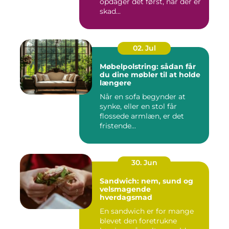
opdager det først, når der er
skad...
02. Jul
Møbelpolstring: sådan får
du dine møbler til at holde
længere
Når en sofa begynder at
synke, eller en stol får
flossede armlæn, er det
fristende...
30. Jun
Sandwich: nem, sund og
velsmagende
hverdagsmad
En sandwich er for mange
blevet den foretrukne