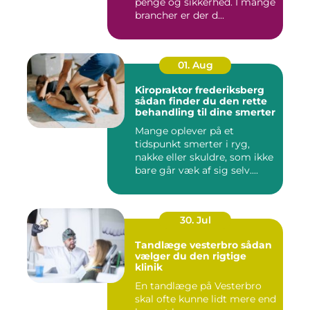
penge og sikkerhed. I mange
brancher er der d...
01. Aug
Kiropraktor frederiksberg
sådan finder du den rette
behandling til dine smerter
Mange oplever på et
tidspunkt smerter i ryg,
nakke eller skuldre, som ikke
bare går væk af sig selv....
30. Jul
Tandlæge vesterbro sådan
vælger du den rigtige
klinik
En tandlæge på Vesterbro
skal ofte kunne lidt mere end