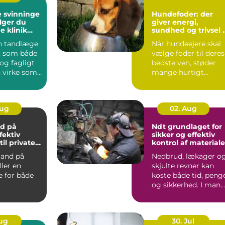
 svinninge
Hundefoder: der
lger du
giver energi,
e klinik
sundhed og trivsel i
g
hverdagen
en tandlæge
Når hundeejere skal
, som både
vælge foder til deres
 og fagligt
bedste ven, støder
n virke som
mange hurtigt
ave. ...
p&arin...
Aug
02. Aug
d på
Ndt grundlaget for
fektiv
sikker og effektiv
til private
kontrol af materiale
v
and på
Nedbrud, lækager o
ller en
skjulte revner kan
le for både
koste både tid, peng
og sikkerhed. I man
ger, hånd...
brancher er der d...
Aug
30. Jul