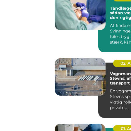
Tandlæge
sådan væ
den rigtig
tæt på di
At finde 
Svinninge
føles tryg
stærk, ka
en stor opg
02. 
Vognman
Stevns: ef
transport 
og erhver
En vognm
Stevns spi
vigtig rol
private
husholdnin
01. 