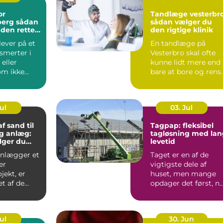
or
Tandlæge vesterbr
 sådan
sådan vælger du
 den rette
den rigtige klinik
g til dine
ever på et
En tandlæge på
smerter i
Vesterbro skal ofte
 eller
kunne lidt mere end
om ikke
bare at bore og rens
æk af sig
tænder. Mange
ønsker ko...
Jul
03. Jul
f sand til
Tagpap: fleksibel
g anlæg:
tagløsning med lan
lger du
levetid
anlægger et
Taget er en af de
er
vigtigste dele af
jekt, er
huset, men mange
et af de
opdager det først, n
...
der er skad...
Jul
30. Jun