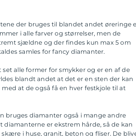
ene der bruges til blandet andet øreringe 
mer i alle farver og størrelser, men de
tremt sjældne og der findes kun max 5 om
kaldes samles for fancy diamanter.
 set alle former for smykker og er en af de
ldes blandt andet at det er en sten der kan
 med at de også få en hver festkjole til at
en bruges diamanter også i mange andre
at diamanterne er ekstrem hårde, så de kan
skære i huse, granit, beton og fliser. De bliv