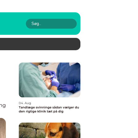
04. Aug
ing
Tandlæge svinninge sådan vælger du
den rigtige klinik tæt på dig