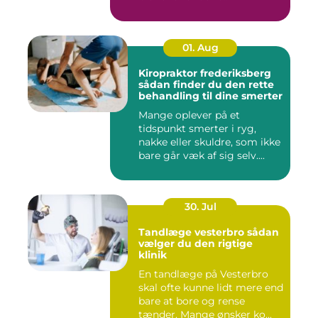
01. Aug
Kiropraktor frederiksberg
sådan finder du den rette
behandling til dine smerter
Mange oplever på et
tidspunkt smerter i ryg,
nakke eller skuldre, som ikke
bare går væk af sig selv....
30. Jul
Tandlæge vesterbro sådan
vælger du den rigtige
klinik
En tandlæge på Vesterbro
skal ofte kunne lidt mere end
bare at bore og rense
tænder. Mange ønsker ko...