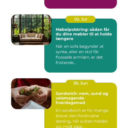
02. Jul
Møbelpolstring: sådan får
du dine møbler til at holde
længere
Når en sofa begynder at
synke, eller en stol får
flossede armlæn, er det
fristende...
30. Jun
Sandwich: nem, sund og
velsmagende
hverdagsmad
En sandwich er for mange
blevet den foretrukne
løsning, når sulten melder
sig midt p&ar...