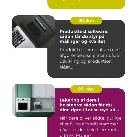
30. Jun
Produkttest software:
sådan får du styr på
målinger og kvalitet
Produkttest er en af de mest
afgørende discipliner i både
udvikling og produktion.
N&ar...
07. May
Lakering af døre i
holstebro: sådan får du
dine døre til at se nye ud
igen
Når døre bliver slidte, gullige
eller fulde af småskrammer,
påvirker det hele hjemmets
udtryk. Mange...