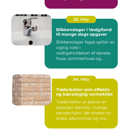
05. May
Blikkenslager i Vestjylland
til mange slags opgaver
Blikkenslager faget spiller en
vigtig rolle i
vedligeholdelsen af danske
huse, sommerhuse og
erhverv...
04. May
Træbriketter som effektiv
og bæredygtig varmekilde
Træbriketter er blevet en
populær løsning i mange
danske hjem, der ønsker en
stabil, økonomisk og me...