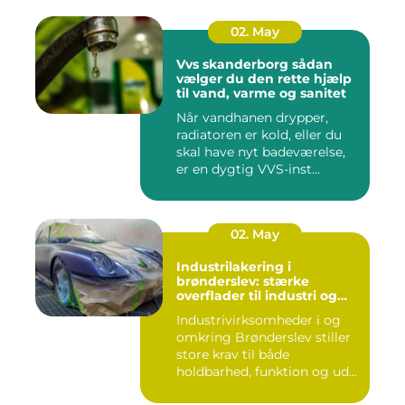
02. May
Vvs skanderborg sådan
vælger du den rette hjælp
til vand, varme og sanitet
Når vandhanen drypper,
radiatoren er kold, eller du
skal have nyt badeværelse,
er en dygtig VVS-inst...
02. May
Industrilakering i
brønderslev: stærke
overflader til industri og
erhverv
Industrivirksomheder i og
omkring Brønderslev stiller
store krav til både
holdbarhed, funktion og ud...