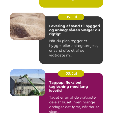
05. Jul
Levering af sand til byggeri
og anlæg: sådan vælger du
rigtigt
Når du planlægger et
bygge- eller anlægsprojekt,
er sand ofte et af de
vigtigste m...
03. Jul
Tagpap: fleksibel
tagløsning med lang
levetid
Taget er en af de vigtigste
dele af huset, men mange
opdager det først, når der er
skad...