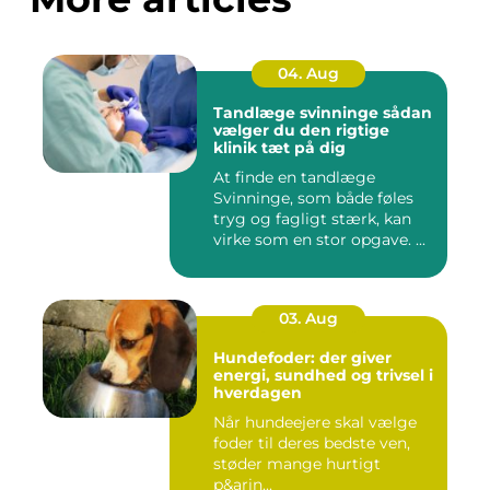
04. Aug
Tandlæge svinninge sådan
vælger du den rigtige
klinik tæt på dig
At finde en tandlæge
Svinninge, som både føles
tryg og fagligt stærk, kan
virke som en stor opgave. ...
03. Aug
Hundefoder: der giver
energi, sundhed og trivsel i
hverdagen
Når hundeejere skal vælge
foder til deres bedste ven,
støder mange hurtigt
p&arin...