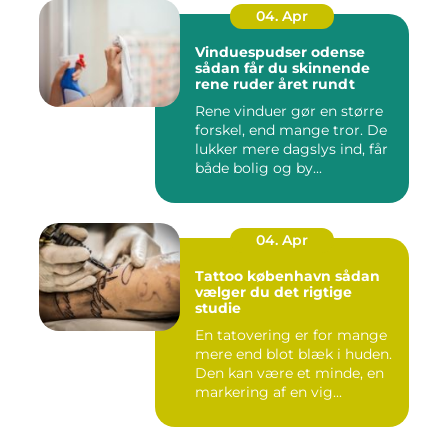
04. Apr
Vinduespudser odense
sådan får du skinnende
rene ruder året rundt
Rene vinduer gør en større
forskel, end mange tror. De
lukker mere dagslys ind, får
både bolig og by...
04. Apr
Tattoo københavn sådan
vælger du det rigtige
studie
En tatovering er for mange
mere end blot blæk i huden.
Den kan være et minde, en
markering af en vig...