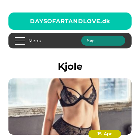
DAYSOFARTANDLOVE.
dk
Menu
kjole
15. Apr