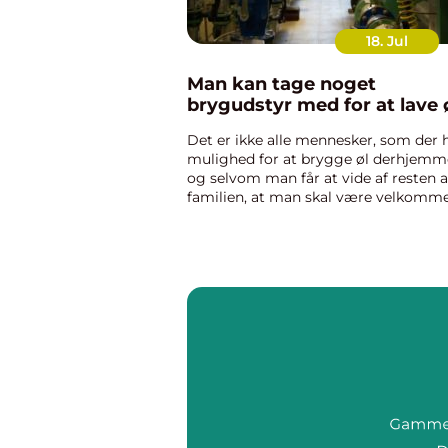
18. Jul
Man kan tage noget
brygudstyr med for at lave 
Det er ikke alle mennesker, som der 
mulighed for at brygge øl derhjemm
og selvom man får at vide af resten a
familien, at man skal være velkomm
til at gøre det, så kan man hurtigt
mærke, at det har sine ...