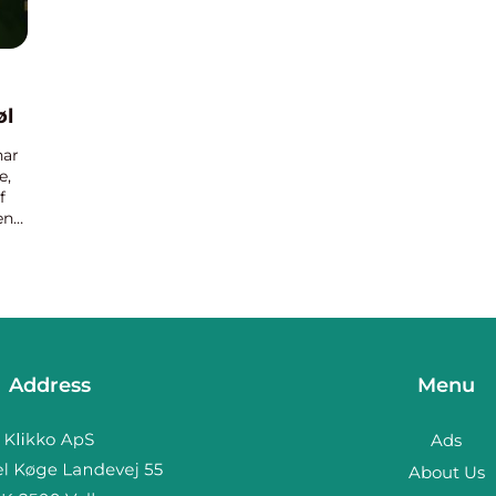
øl
har
e,
f
en
Address
Menu
Ads
About Us