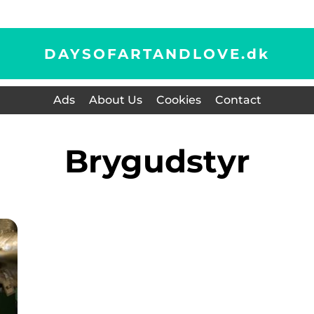
DAYSOFARTANDLOVE.
dk
Ads
About Us
Cookies
Contact
brygudstyr