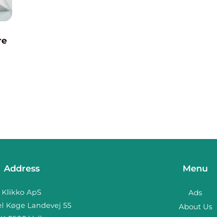
re
 en
ig
Address
Menu
Ads
About Us