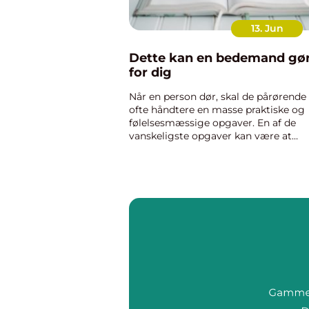
13. Jun
Dette kan en bedemand gø
for dig
Når en person dør, skal de pårørende
ofte håndtere en masse praktiske og
følelsesmæssige opgaver. En af de
vanskeligste opgaver kan være at
arrangere begravelsen. Det er her, at
bedemand kan hjælpe. De kan tage s
af alle arrangementerne, lige fr...