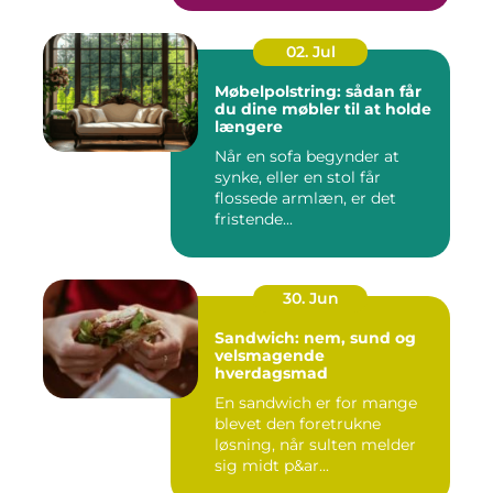
02. Jul
Møbelpolstring: sådan får
du dine møbler til at holde
længere
Når en sofa begynder at
synke, eller en stol får
flossede armlæn, er det
fristende...
30. Jun
Sandwich: nem, sund og
velsmagende
hverdagsmad
En sandwich er for mange
blevet den foretrukne
løsning, når sulten melder
sig midt p&ar...