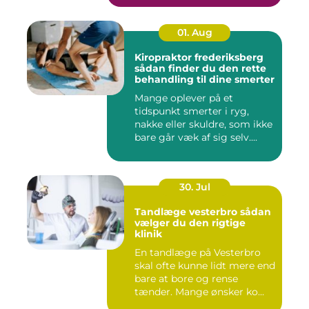
01. Aug
Kiropraktor frederiksberg
sådan finder du den rette
behandling til dine smerter
Mange oplever på et
tidspunkt smerter i ryg,
nakke eller skuldre, som ikke
bare går væk af sig selv....
30. Jul
Tandlæge vesterbro sådan
vælger du den rigtige
klinik
En tandlæge på Vesterbro
skal ofte kunne lidt mere end
bare at bore og rense
tænder. Mange ønsker ko...