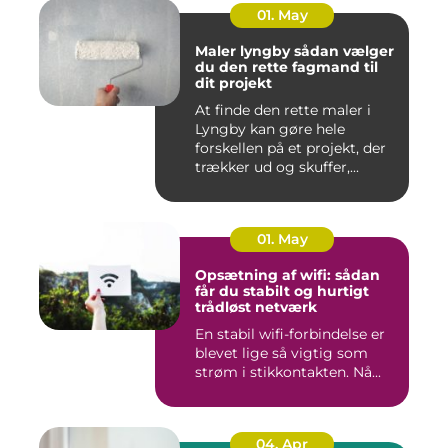
01. May
Maler lyngby sådan vælger
du den rette fagmand til
dit projekt
At finde den rette maler i
Lyngby kan gøre hele
forskellen på et projekt, der
trækker ud og skuffer,...
01. May
Opsætning af wifi: sådan
får du stabilt og hurtigt
trådløst netværk
En stabil wifi-forbindelse er
blevet lige så vigtig som
strøm i stikkontakten. Nå...
04. Apr