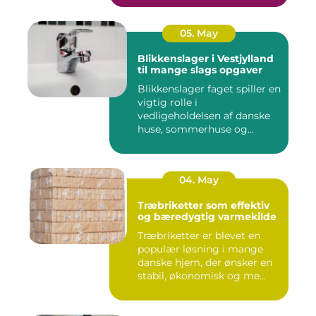
05. May
Blikkenslager i Vestjylland
til mange slags opgaver
Blikkenslager faget spiller en
vigtig rolle i
vedligeholdelsen af danske
huse, sommerhuse og
erhverv...
04. May
Træbriketter som effektiv
og bæredygtig varmekilde
Træbriketter er blevet en
populær løsning i mange
danske hjem, der ønsker en
stabil, økonomisk og me...