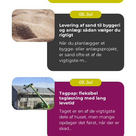
05. Jul
Levering af sand til byggeri
og anlæg: sådan vælger du
rigtigt
Når du planlægger et
bygge- eller anlægsprojekt,
er sand ofte et af de
vigtigste m...
03. Jul
Tagpap: fleksibel
tagløsning med lang
levetid
Taget er en af de vigtigste
dele af huset, men mange
opdager det først, når der er
skad...