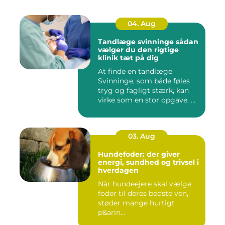
04. Aug
Tandlæge svinninge sådan
vælger du den rigtige
klinik tæt på dig
At finde en tandlæge
Svinninge, som både føles
tryg og fagligt stærk, kan
virke som en stor opgave. ...
03. Aug
Hundefoder: der giver
energi, sundhed og trivsel i
hverdagen
Når hundeejere skal vælge
foder til deres bedste ven,
støder mange hurtigt
p&arin...