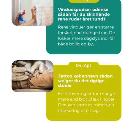
Vinduespudser odense
sådan får du skinnende
rene ruder året rundt
Rene vinduer gør en større
forskel, end mange tror. De
lukker mere dagslys ind, får
både bolig og by...
04. Apr
Tattoo københavn sådan
vælger du det rigtige
studie
En tatovering er for mange
mere end blot blæk i huden.
Den kan være et minde, en
markering af en vig...