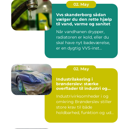
02. May
Vvs skanderborg sådan
vælger du den rette hjælp
til vand, varme og sanitet
Når vandhanen drypper,
radiatoren er kold, eller du
skal have nyt badeværelse,
er en dygtig VVS-inst...
02. May
Industrilakering i
brønderslev: stærke
overflader til industri og
erhverv
Industrivirksomheder i og
omkring Brønderslev stiller
store krav til både
holdbarhed, funktion og ud...