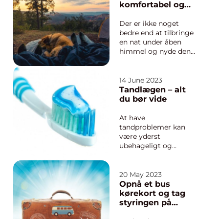
uddannet til at
komfortabel og
arbejde med alt fra
varm
installation af nye
Der er ikke noget
elektriske sys...
bedre end at tilbringe
en nat under åben
himmel og nyde den
friske luft omkring
dig. Uanset om du er
en erfaren backpacker
14 June 2023
eller bare elsker at
Tandlægen – alt
campe i naturen en
du bør vide
gang imellem, er en
god sovepose en
At have
essentiel del af din
tandproblemer kan
udstyr...
være yderst
ubehageligt og
smertefuldt. En
kompetent og erfaren
tandlæge er derfor
20 May 2023
uundværlig, og kan
Opnå et bus
være med til at sikre,
kørekort og tag
at dine tænder og dit
styringen på
tandkød er sunde og
landevejen