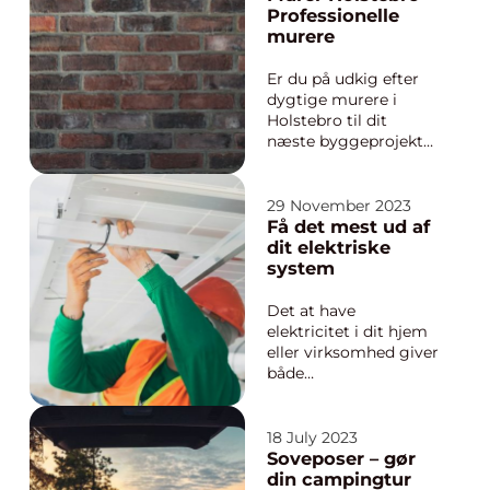
rådgivning mere
Professionelle
påkrævet end
murere
nogensinde.
Bygherrerådgivning
Er du på udkig efter
er blevet en
dygtige murere i
uundværlig ressource
Holstebro til dit
for en succesfuld ge...
næste byggeprojekt?
Så er du kommet til
det rette sted. Murere
i Holstebro er kendt
29 November 2023
for deres ekspertise,
Få det mest ud af
håndværksmæssige
dit elektriske
kunnen og dedikation
system
til at levere
kvalitetsarbejde.
Det at have
Uanset om du har b...
elektricitet i dit hjem
eller virksomhed giver
både
bekvemmelighed og
sikkerhed, men det
kan også medføre
18 July 2023
risici. En elektriker er
Soveposer – gør
en person, der er
din campingtur