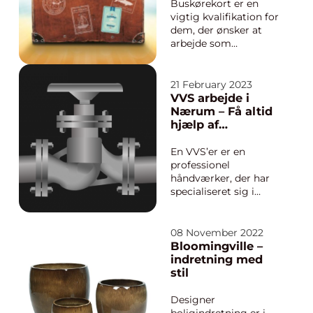
stærke. Men hvad gør
Buskørekort er en
en tandlæge egentlig,
vigtig kvalifikation for
og hvad kan du...
dem, der ønsker at
arbejde som
buschauffører og
transportere
passagerer sikkert og
21 February 2023
effektivt. Uanset om
VVS arbejde i
det drejer sig om
Nærum – Få altid
bybusser, turistbusser
hjælp af
eller skolebusser,
professionelle
kræver erhvervel...
En VVS’er er en
professionel
håndværker, der har
specialiseret sig i
installation,
vedligeholdelse og
reparation af
08 November 2022
vandsystemer. Det
Bloomingville –
drejer sig om alt fra
indretning med
kloakrør til varmt- og
stil
koldtvandssystemer,
der er forbundet med
Designer
VVS-armaturer som