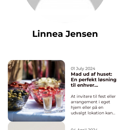
Linnea Jensen
01 July 2024
Mad ud af huset:
En perfekt løsning
til enhver
anledning
At invitere til fest eller
arrangement i eget
hjem eller på en
udvalgt lokation kan
være en fantastisk
måde at fejre særlige
begivenheder på. Dog