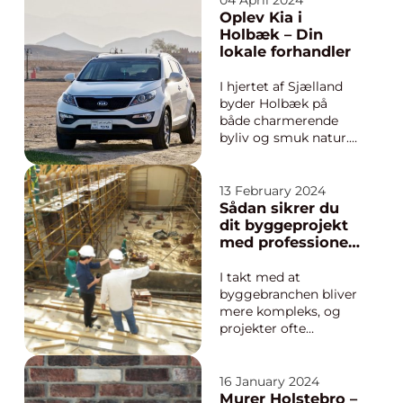
04 April 2024
kan forberedelse af
Oplev Kia i
mad til mange
Holbæk – Din
mennesker være en
lokale forhandler
uoverskuelig opgave.
Her kommer
I hjertet af Sjælland
konceptet med ‘...
byder Holbæk på
både charmerende
byliv og smuk natur.
Det er også her, at
mange bilentusiaster
stifter bekendtskab
13 February 2024
med det
Sådan sikrer du
sydkoreanske
dit byggeprojekt
bilmærke Kia gennem
med professionel
en af regionens
bygherrerådgivnin
prominente
g
I takt med at
bilforhandlere, Max
byggebranchen bliver
Due A/S. Med et
mere kompleks, og
dedikeret...
projekter ofte
involverer store
investeringer, er
behovet for faglig
16 January 2024
ekspertise og
Murer Holstebro –