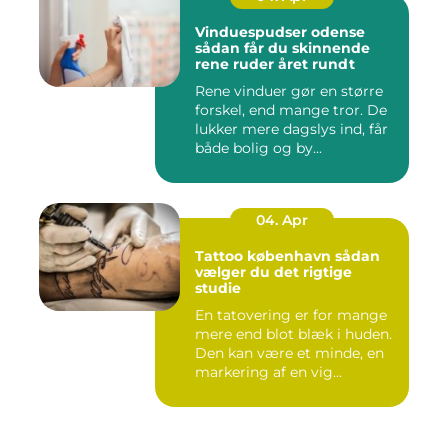
Vinduespudser odense
sådan får du skinnende
rene ruder året rundt
Rene vinduer gør en større
forskel, end mange tror. De
lukker mere dagslys ind, får
både bolig og by...
04. Apr
Tattoo københavn sådan
vælger du det rigtige
studie
En tatovering er for mange
mere end blot blæk i huden.
Den kan være et minde, en
markering af en vig...