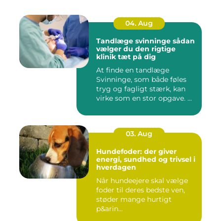
04. Aug
Tandlæge svinninge sådan
vælger du den rigtige
klinik tæt på dig
At finde en tandlæge
Svinninge, som både føles
tryg og fagligt stærk, kan
virke som en stor opgave. ...
03. Aug
Hundefoder: der giver
energi, sundhed og trivsel i
hverdagen
Når hundeejere skal vælge
foder til deres bedste ven,
støder mange hurtigt
p&arin...