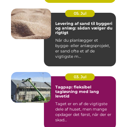
05. Jul
Levering af sand til byggeri
og anlæg: sådan vælger du
rigtigt
Når du planlægger et
bygge- eller anlægsprojekt,
er sand ofte et af de
vigtigste m...
03. Jul
Tagpap: fleksibel
tagløsning med lang
levetid
Taget er en af de vigtigste
dele af huset, men mange
opdager det først, når der er
skad...