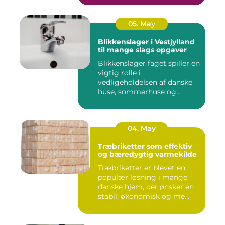
05. May
Blikkenslager i Vestjylland
til mange slags opgaver
Blikkenslager faget spiller en
vigtig rolle i
vedligeholdelsen af danske
huse, sommerhuse og
erhverv...
04. May
Træbriketter som effektiv
og bæredygtig varmekilde
Træbriketter er blevet en
populær løsning i mange
danske hjem, der ønsker en
stabil, økonomisk og me...