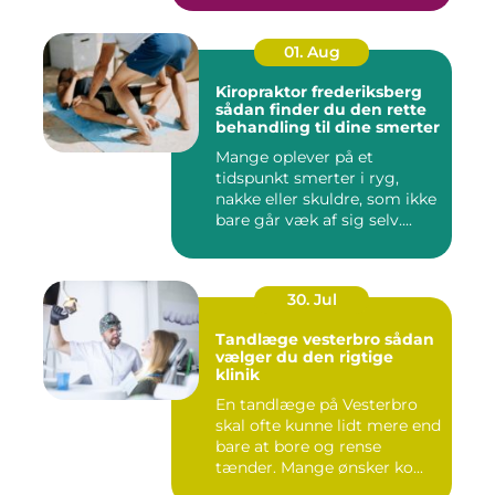
01. Aug
Kiropraktor frederiksberg
sådan finder du den rette
behandling til dine smerter
Mange oplever på et
tidspunkt smerter i ryg,
nakke eller skuldre, som ikke
bare går væk af sig selv....
30. Jul
Tandlæge vesterbro sådan
vælger du den rigtige
klinik
En tandlæge på Vesterbro
skal ofte kunne lidt mere end
bare at bore og rense
tænder. Mange ønsker ko...