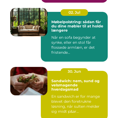
02. Jul
Møbelpolstring: sådan får
du dine møbler til at holde
længere
Når en sofa begynder at
synke, eller en stol får
flossede armlæn, er det
fristende...
30. Jun
Sandwich: nem, sund og
velsmagende
hverdagsmad
En sandwich er for mange
blevet den foretrukne
løsning, når sulten melder
sig midt p&ar...