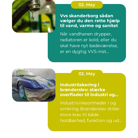
02. May
Vvs skanderborg sådan
vælger du den rette hjælp
til vand, varme og sanitet
Når vandhanen drypper,
radiatoren er kold, eller du
skal have nyt badeværelse,
er en dygtig VVS-inst...
02. May
Industrilakering i
brønderslev: stærke
overflader til industri og
erhverv
Industrivirksomheder i og
omkring Brønderslev stiller
store krav til både
holdbarhed, funktion og ud...