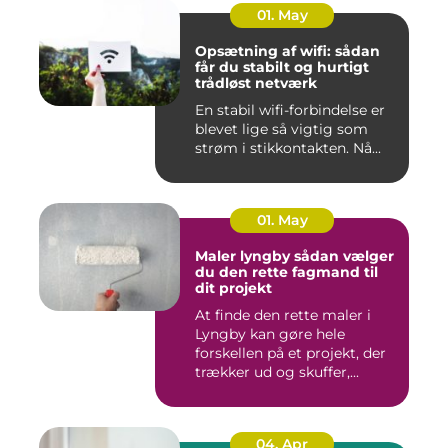
01. May
Opsætning af wifi: sådan
får du stabilt og hurtigt
trådløst netværk
En stabil wifi-forbindelse er
blevet lige så vigtig som
strøm i stikkontakten. Nå...
01. May
Maler lyngby sådan vælger
du den rette fagmand til
dit projekt
At finde den rette maler i
Lyngby kan gøre hele
forskellen på et projekt, der
trækker ud og skuffer,...
04. Apr