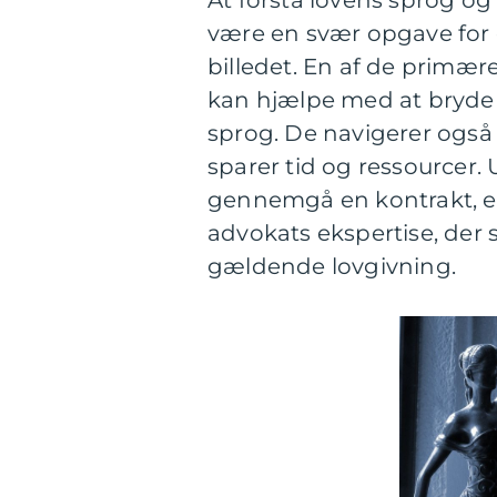
At forstå lovens sprog og
være en svær opgave for 
billedet. En af de primær
kan hjælpe med at bryde 
sprog. De navigerer også 
sparer tid og ressourcer. 
gennemgå en kontrakt, ell
advokats ekspertise, der s
gældende lovgivning.