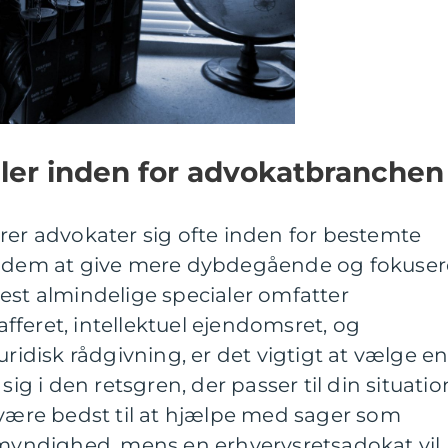
aler inden for advokatbranchen
rer advokater sig ofte inden for bestemte
r dem at give mere dybdegående og fokuser
est almindelige specialer omfatter
rafferet, intellektuel ejendomsret, og
uridisk rådgivning, er det vigtigt at vælge e
sig i den retsgren, der passer til din situatio
 være bedst til at hjælpe med sager som
remyndighed, mens en erhvervsretsadokat vil