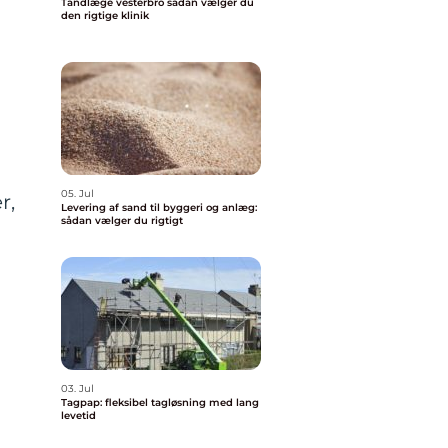
Tandlæge vesterbro sådan vælger du
den rigtige klinik
05. Jul
r,
Levering af sand til byggeri og anlæg:
sådan vælger du rigtigt
03. Jul
Tagpap: fleksibel tagløsning med lang
levetid