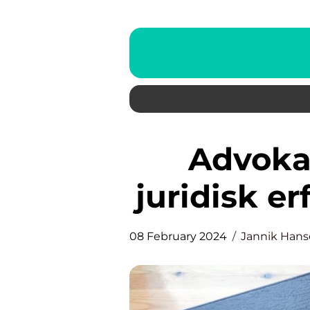
Advokater: Din nøgle til
juridisk er
08 February 2024
Jannik Han