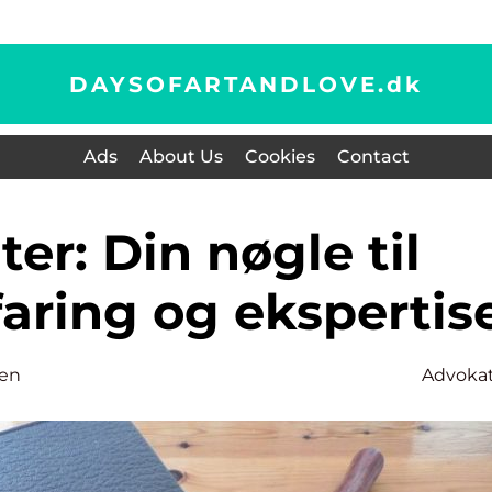
DAYSOFARTANDLOVE.
dk
Ads
About Us
Cookies
Contact
faring og ekspertis
sen
Advoka