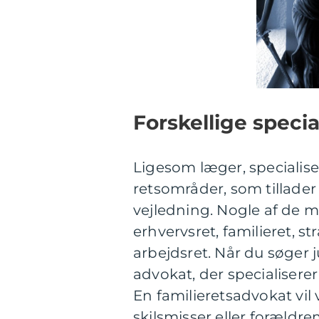
Forskellige speci
Ligesom læger, specialise
retsområder, som tillade
vejledning. Nogle af de m
erhvervsret, familieret, st
arbejdsret. Når du søger j
advokat, der specialiserer 
En familieretsadvokat vil
skilsmisser eller foræld