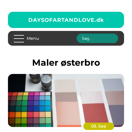
DAYSOFARTANDLOVE.
dk
Menu
maler østerbro
03. Sep