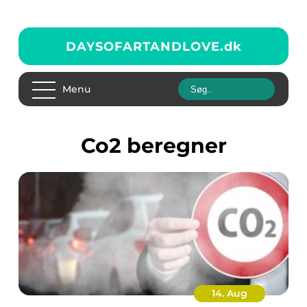
DAYSOFARTANDLOVE.
dk
Menu
co2 beregner
14. Aug